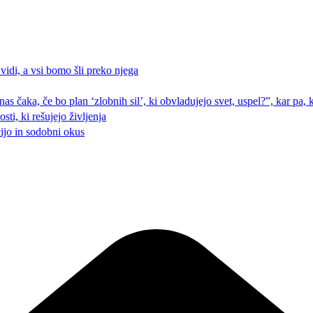
 vidi, a vsi bomo šli preko njega
 nas čaka, če bo plan ‘zlobnih sil’, ki obvladujejo svet, uspel?”, kar pa
ti, ki rešujejo življenja
cijo in sodobni okus