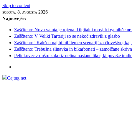
Skip to content
sobota, 8. avgusta 2026
Najnovejše:
Zaščiteno: Nova valuta je rojena. Digitalni most, ki ga nihče ne
Zaščiteno: V Veliki Tartariji so se nekoč zdravili z glasbo
Zaščiteno: “Kakšen naj bi bil ‘temen scenarij’ za človeštvo, kaj
Zaščiteno: Trebušna slinavka in bikarbonati – zamolčane skrivnos
Pelinkovec z dušo: kako iz pelina nastane liker, ki poveže tradi