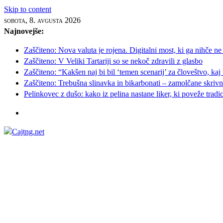
Skip to content
sobota, 8. avgusta 2026
Najnovejše:
Zaščiteno: Nova valuta je rojena. Digitalni most, ki ga nihče ne
Zaščiteno: V Veliki Tartariji so se nekoč zdravili z glasbo
Zaščiteno: “Kakšen naj bi bil ‘temen scenarij’ za človeštvo, kaj
Zaščiteno: Trebušna slinavka in bikarbonati – zamolčane skrivnos
Pelinkovec z dušo: kako iz pelina nastane liker, ki poveže tradi