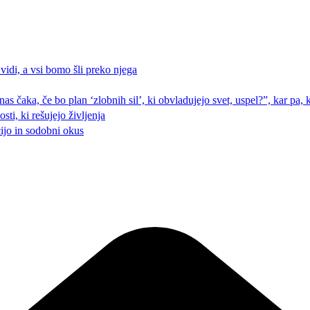
 vidi, a vsi bomo šli preko njega
 nas čaka, če bo plan ‘zlobnih sil’, ki obvladujejo svet, uspel?”, kar pa
ti, ki rešujejo življenja
cijo in sodobni okus