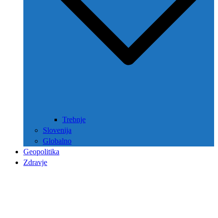
Trebnje
Slovenija
Globalno
Geopolitika
Zdravje