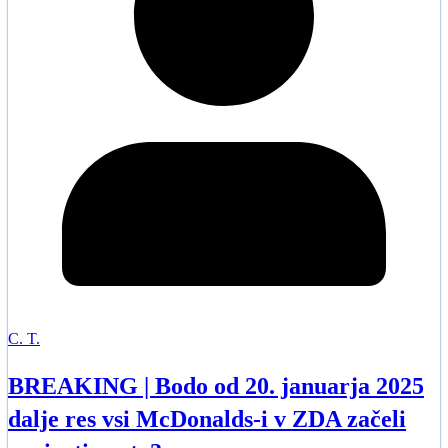
C. T.
BREAKING | Bodo od 20. januarja 2025
dalje res vsi McDonalds-i v ZDA začeli