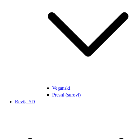
Veganski
Presni (surovi)
Revija 5D