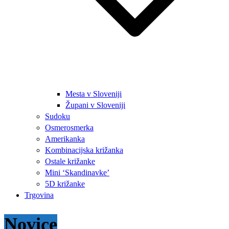
Mesta v Sloveniji
Župani v Sloveniji
Sudoku
Osmerosmerka
Amerikanka
Kombinacijska križanka
Ostale križanke
Mini ‘Skandinavke’
5D križanke
Trgovina
Novice