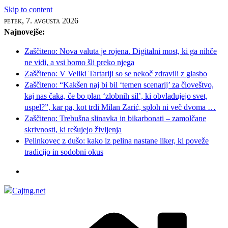
Skip to content
petek, 7. avgusta 2026
Najnovejše:
Zaščiteno: Nova valuta je rojena. Digitalni most, ki ga nihče
ne vidi, a vsi bomo šli preko njega
Zaščiteno: V Veliki Tartariji so se nekoč zdravili z glasbo
Zaščiteno: “Kakšen naj bi bil ‘temen scenarij’ za človeštvo,
kaj nas čaka, če bo plan ‘zlobnih sil’, ki obvladujejo svet,
uspel?”, kar pa, kot trdi Milan Zarić, sploh ni več dvoma …
Zaščiteno: Trebušna slinavka in bikarbonati – zamolčane
skrivnosti, ki rešujejo življenja
Pelinkovec z dušo: kako iz pelina nastane liker, ki poveže
tradicijo in sodobni okus