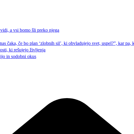
 vidi, a vsi bomo šli preko njega
 nas čaka, če bo plan ‘zlobnih sil’, ki obvladujejo svet, uspel?”, kar pa
ti, ki rešujejo življenja
cijo in sodobni okus