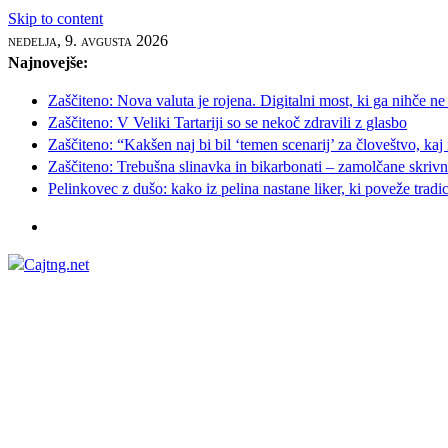
Skip to content
nedelja, 9. avgusta 2026
Najnovejše:
Zaščiteno: Nova valuta je rojena. Digitalni most, ki ga nihče ne
Zaščiteno: V Veliki Tartariji so se nekoč zdravili z glasbo
Zaščiteno: “Kakšen naj bi bil ‘temen scenarij’ za človeštvo, kaj
Zaščiteno: Trebušna slinavka in bikarbonati – zamolčane skrivnos
Pelinkovec z dušo: kako iz pelina nastane liker, ki poveže tradi