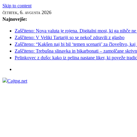
Skip to content
četrtek, 6. avgusta 2026
Najnovejše:
Zaščiteno: Nova valuta je rojena. Digitalni most, ki ga nihče ne
Zaščiteno: V Veliki Tartariji so se nekoč zdravili z glasbo
Zaščiteno: “Kakšen naj bi bil ‘temen scenarij’ za človeštvo, kaj
Zaščiteno: Trebušna slinavka in bikarbonati – zamolčane skrivnos
Pelinkovec z dušo: kako iz pelina nastane liker, ki poveže tradi