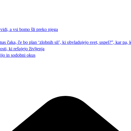
 vidi, a vsi bomo šli preko njega
 nas čaka, če bo plan ‘zlobnih sil’, ki obvladujejo svet, uspel?”, kar pa
ti, ki rešujejo življenja
cijo in sodobni okus