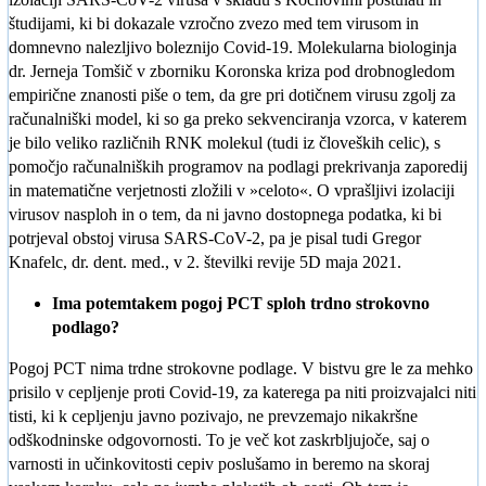
študijami, ki bi dokazale vzročno zvezo med tem virusom in
domnevno nalezljivo boleznijo Covid-19. Molekularna biologinja
dr. Jerneja Tomšič v zborniku Koronska kriza pod drobnogledom
empirične znanosti piše o tem, da gre pri dotičnem virusu zgolj za
računalniški model, ki so ga preko sekvenciranja vzorca, v katerem
je bilo veliko različnih RNK molekul (tudi iz človeških celic), s
pomočjo računalniških programov na podlagi prekrivanja zaporedij
in matematične verjetnosti zložili v »celoto«. O vprašljivi izolaciji
virusov nasploh in o tem, da ni javno dostopnega podatka, ki bi
potrjeval obstoj virusa SARS-CoV-2, pa je pisal tudi Gregor
Knafelc, dr. dent. med., v 2. številki revije 5D maja 2021.
Ima potemtakem pogoj PCT sploh trdno strokovno
podlago?
Pogoj PCT nima trdne strokovne podlage. V bistvu gre le za mehko
prisilo v cepljenje proti Covid-19, za katerega pa niti proizvajalci niti
tisti, ki k cepljenju javno pozivajo, ne prevzemajo nikakršne
odškodninske odgovornosti. To je več kot zaskrbljujoče, saj o
varnosti in učinkovitosti cepiv poslušamo in beremo na skoraj