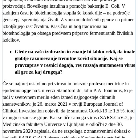
proizvodnja človeškega inzulina s pomočjo bakterije E. Coli. V
zadnjem času je biotehnologija stopila še korak dlje – na področje
genskega spreminjanja živali. Z vnosom določenih genov na primer
izboljšujejo rast živalim. Klasična in bolj tradicionalna
biotehnologija pa obsega predvsem pripravo fermentiranih živilskih
izdelkov.
Glede na vašo izobrazbo in znanje bi lahko rekli, da imate
globlje razumevanje trenutne kovid situacije. Kaj se
pravzaprav v resnici dogaja, res razsaja smrtonosen virus
ali gre za kaj drugega?
Če se najprej ustavimo pri virusu in bolezni: profesor medicine in
epidemiologije na Univerzi Standford dr. John P. A. Ioannidis, ki je
tudi v svetovnem merilu eden izmed najpogosteje citiranih
znanstvenikov, je 26. marca 2021 v reviji European Journal of
Clinical Investigation objavil, da je smrtnost Covid-19 le 1,5 %, torej
v rangu sezonske gripe. Kar se tiče samega virusa SARS-CoV-2, je
Medicinska fakulteta Univerze v Ljubljani v odločbi z dne 30.
novembra 2020 zapisala, da ne razpolaga z znanstvenimi dokazi o
izolaciji SARS-CoV-2 virusa v skladu s Kochovimi postulati in