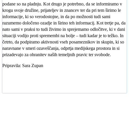
podane so na pladnju. Kot drugo je potrebno, da se informiramo v
krogu svoje družine, prijateljev in znancev ter da pri tem širimo le
informacije, ki so verodostojne, in da po možnosti tudi sami
razumemo določeno ozadje in širino teh informacij. Kot tretje pa, da
nato sami v praksi to tudi živimo in sprejemamo odločitve, ki v dani
situaciji vodijo proti spremembi na bolje – tudi kadar je to težko. In
četrto, da podpiramo aktivnosti vseh posameznikov in skupin, ki so
naravnane v smeri ozaveščanja, odprtja medijskega prostora in si
prizadevajo za ohranitev naših temeljnih pravic ter svobode.
Pripravila: Sara Zupan