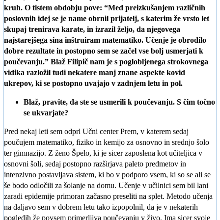
kruh. O tistem obdobju pove: “Med preizkušanjem različnih
poslovnih idej se je name obrnil prijatelj, s katerim že vrsto let
skupaj trenirava karate, in izrazil željo, da njegovega
najstarejšega sina inštruiram matematiko. Učenje je obrodilo
dobre rezultate in postopno sem se začel vse bolj usmerjati k
poučevanju.” Blaž Filipič nam je s poglobljenega strokovnega
vidika razložil tudi nekatere manj znane aspekte kovid
ukrepov, ki se postopno uvajajo v zadnjem letu in pol.
Blaž, pravite, da ste se usmerili k poučevanju. S čim točno
se ukvarjate?
Pred nekaj leti sem odprl Učni center Prem, v katerem sedaj
poučujem matematiko, fiziko in kemijo za osnovno in srednjo šolo
ter gimnazijo. Z ženo Špelo, ki je sicer zaposlena kot učiteljica v
osnovni šoli, sedaj postopno razširjava paleto predmetov in
intenzivno postavljava sistem, ki bo v podporo vsem, ki so se ali se
še bodo odločili za šolanje na domu. Učenje v učilnici sem bil lani
zaradi epidemije primoran začasno preseliti na splet. Metodo učenja
na daljavo sem v dobrem letu tako izpopolnil, da je v nekaterih
pogledih že povsem primerljiva poučevanju v živo. Ima sicer svoje