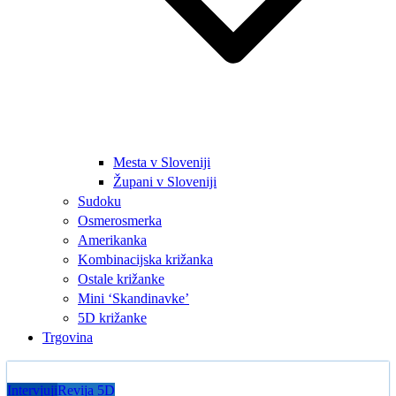
Mesta v Sloveniji
Župani v Sloveniji
Sudoku
Osmerosmerka
Amerikanka
Kombinacijska križanka
Ostale križanke
Mini ‘Skandinavke’
5D križanke
Trgovina
Intervjuji
Revija 5D