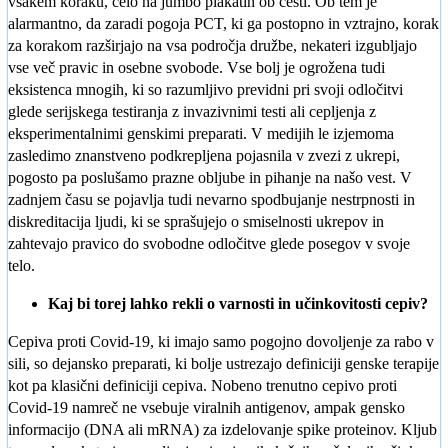
vsakem koraku, celo na jumbo plakatih ob cesti. Ob tem je
alarmantno, da zaradi pogoja PCT, ki ga postopno in vztrajno, korak
za korakom razširjajo na vsa področja družbe, nekateri izgubljajo
vse več pravic in osebne svobode. Vse bolj je ogrožena tudi
eksistenca mnogih, ki so razumljivo previdni pri svoji odločitvi
glede serijskega testiranja z invazivnimi testi ali cepljenja z
eksperimentalnimi genskimi preparati. V medijih le izjemoma
zasledimo znanstveno podkrepljena pojasnila v zvezi z ukrepi,
pogosto pa poslušamo prazne obljube in pihanje na našo vest. V
zadnjem času se pojavlja tudi nevarno spodbujanje nestrpnosti in
diskreditacija ljudi, ki se sprašujejo o smiselnosti ukrepov in
zahtevajo pravico do svobodne odločitve glede posegov v svoje
telo.
Kaj bi torej lahko rekli o varnosti in učinkovitosti cepiv?
Cepiva proti Covid-19, ki imajo samo pogojno dovoljenje za rabo v
sili, so dejansko preparati, ki bolje ustrezajo definiciji genske terapije
kot pa klasični definiciji cepiva. Nobeno trenutno cepivo proti
Covid-19 namreč ne vsebuje viralnih antigenov, ampak gensko
informacijo (DNA ali mRNA) za izdelovanje spike proteinov. Kljub