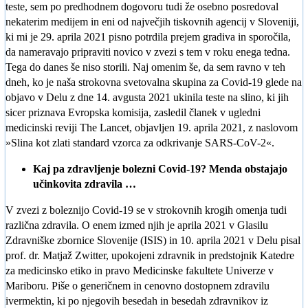
teste, sem po predhodnem dogovoru tudi že osebno posredoval
nekaterim medijem in eni od največjih tiskovnih agencij v Sloveniji,
ki mi je 29. aprila 2021 pisno potrdila prejem gradiva in sporočila,
da nameravajo pripraviti novico v zvezi s tem v roku enega tedna.
Tega do danes še niso storili. Naj omenim še, da sem ravno v teh
dneh, ko je naša strokovna svetovalna skupina za Covid-19 glede na
objavo v Delu z dne 14. avgusta 2021 ukinila teste na slino, ki jih
sicer priznava Evropska komisija, zasledil članek v ugledni
medicinski reviji The Lancet, objavljen 19. aprila 2021, z naslovom
»Slina kot zlati standard vzorca za odkrivanje SARS-CoV-2«.
Kaj pa zdravljenje bolezni Covid-19? Menda obstajajo
učinkovita zdravila …
V zvezi z boleznijo Covid-19 se v strokovnih krogih omenja tudi
različna zdravila. O enem izmed njih je aprila 2021 v Glasilu
Zdravniške zbornice Slovenije (ISIS) in 10. aprila 2021 v Delu pisal
prof. dr. Matjaž Zwitter, upokojeni zdravnik in predstojnik Katedre
za medicinsko etiko in pravo Medicinske fakultete Univerze v
Mariboru. Piše o generičnem in cenovno dostopnem zdravilu
ivermektin, ki po njegovih besedah in besedah zdravnikov iz