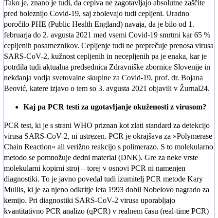
Tako je, znano je tudi, da cepiva ne zagotavljajo absolutne zaščite
pred boleznijo Covid-19, saj zbolevajo tudi cepljeni. Uradno
poročilo PHE (Public Health England) navaja, da je bilo od 1.
februarja do 2. avgusta 2021 med vsemi Covid-19 smrtmi kar 65 %
cepljenih posameznikov. Cepljenje tudi ne preprečuje prenosa virusa
SARS-CoV-2, kužnost cepljenih in necepljenih pa je enaka, kar je
potrdila tudi aktualna predsednica Zdravniške zbornice Slovenije in
nekdanja vodja svetovalne skupine za Covid-19, prof. dr. Bojana
Beović, katere izjavo o tem so 3. avgusta 2021 objavili v Žurnal24.
Kaj pa PCR testi za ugotavljanje okuženosti z virusom?
PCR test, ki je s strani WHO priznan kot zlati standard za detekcijo
virusa SARS-CoV-2, ni ustrezen. PCR je okrajšava za »Polymerase
Chain Reaction« ali verižno reakcijo s polimerazo. S to molekularno
metodo se pomnožuje dedni material (DNK). Gre za neke vrste
molekularni kopirni stroj – torej v osnovi PCR ni namenjen
diagnostiki. To je javno povedal tudi izumitelj PCR metode Kary
Mullis, ki je za njeno odkritje leta 1993 dobil Nobelovo nagrado za
kemijo. Pri diagnostiki SARS-CoV-2 virusa uporabljajo
kvantitativno PCR analizo (qPCR) v realnem času (real-time PCR)