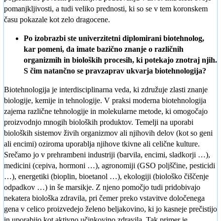
pomanjkljivosti, a tudi veliko prednosti, ki so se v tem koronskem
času pokazale kot zelo dragocene.
Po izobrazbi ste univerzitetni diplomirani biotehnolog,
kar pomeni, da imate bazično znanje o različnih
organizmih in bioloških procesih, ki potekajo znotraj njih.
S čim natančno se pravzaprav ukvarja biotehnologija?
Biotehnologija je interdisciplinarna veda, ki združuje zlasti znanje
biologije, kemije in tehnologije. V praksi moderna biotehnologija
zajema različne tehnologije in molekularne metode, ki omogočajo
proizvodnjo mnogih bioloških produktov. Temelji na uporabi
bioloških sistemov živih organizmov ali njihovih delov (kot so geni
ali encimi) oziroma uporablja njihove tkivne ali celične kulture.
Srečamo jo v prehrambeni industriji (barvila, encimi, sladkorji …),
medicini (cepiva, hormoni …), agronomiji (GSO poljščine, pesticidi
…), energetiki (bioplin, bioetanol …), ekologiji (biološko čiščenje
odpadkov …) in še marsikje. Z njeno pomočjo tudi pridobivajo
nekatera biološka zdravila, pri čemer preko vstavitve določenega
gena v celico proizvedejo želeno beljakovino, ki jo kasneje prečistijo
in uporabijo kot aktivno učinkovino zdravila. Tak primer je