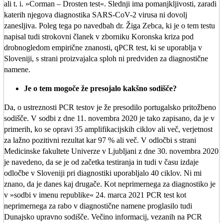
ali t. i. »Corman – Drosten test«. Slednji ima pomanjkljivosti, zaradi
katerih njegova diagnostika SARS-CoV-2 virusa ni dovolj
zanesljiva. Poleg tega po navedbah dr. Žiga Zebca, ki je o tem testu
napisal tudi strokovni članek v zborniku Koronska kriza pod
drobnogledom empirične znanosti, qPCR test, ki se uporablja v
Sloveniji, s strani proizvajalca sploh ni predviden za diagnostične
namene.
Je o tem mogoče že presojalo kakšno sodišče?
Da, o ustreznosti PCR testov je že presodilo portugalsko pritožbeno
sodišče. V sodbi z dne 11. novembra 2020 je tako zapisano, da je v
primerih, ko se opravi 35 amplifikacijskih ciklov ali več, verjetnost
za lažno pozitivni rezultat kar 97 % ali več. V odločbi s strani
Medicinske fakultete Univerze v Ljubljani z dne 30. novembra 2020
je navedeno, da se je od začetka testiranja in tudi v času izdaje
odločbe v Sloveniji pri diagnostiki uporabljalo 40 ciklov. Ni mi
znano, da je danes kaj drugače. Kot neprimernega za diagnostiko je
v »sodbi v imenu republike« 24. marca 2021 PCR test kot
neprimernega za rabo v diagnostične namene proglasilo tudi
Dunajsko upravno sodišče. Večino informacij, vezanih na PCR