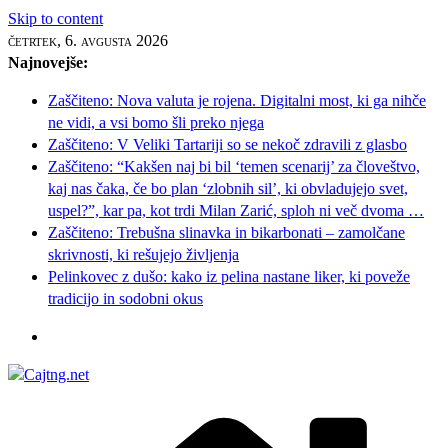
Skip to content
četrtek, 6. avgusta 2026
Najnovejše:
Zaščiteno: Nova valuta je rojena. Digitalni most, ki ga nihče
ne vidi, a vsi bomo šli preko njega
Zaščiteno: V Veliki Tartariji so se nekoč zdravili z glasbo
Zaščiteno: “Kakšen naj bi bil ‘temen scenarij’ za človeštvo,
kaj nas čaka, če bo plan ‘zlobnih sil’, ki obvladujejo svet,
uspel?”, kar pa, kot trdi Milan Zarić, sploh ni več dvoma …
Zaščiteno: Trebušna slinavka in bikarbonati – zamolčane
skrivnosti, ki rešujejo življenja
Pelinkovec z dušo: kako iz pelina nastane liker, ki poveže
tradicijo in sodobni okus