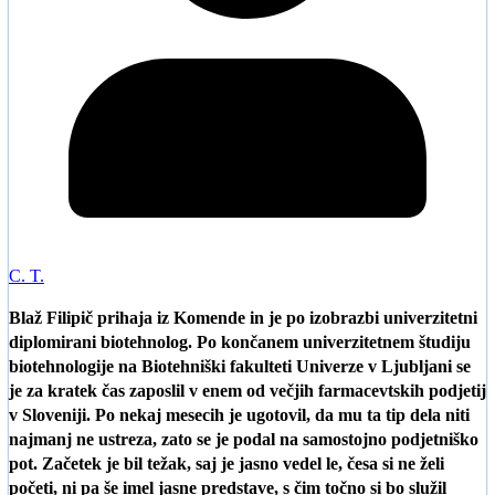
C. T.
Blaž Filipič prihaja iz Komende in je po izobrazbi univerzitetni
diplomirani biotehnolog. Po končanem univerzitetnem študiju
biotehnologije na Biotehniški fakulteti Univerze v Ljubljani se
je za kratek čas zaposlil v enem od večjih farmacevtskih podjetij
v Sloveniji. Po nekaj mesecih je ugotovil, da mu ta tip dela niti
najmanj ne ustreza, zato se je podal na samostojno podjetniško
pot. Začetek je bil težak, saj je jasno vedel le, česa si ne želi
početi, ni pa še imel jasne predstave, s čim točno si bo služil