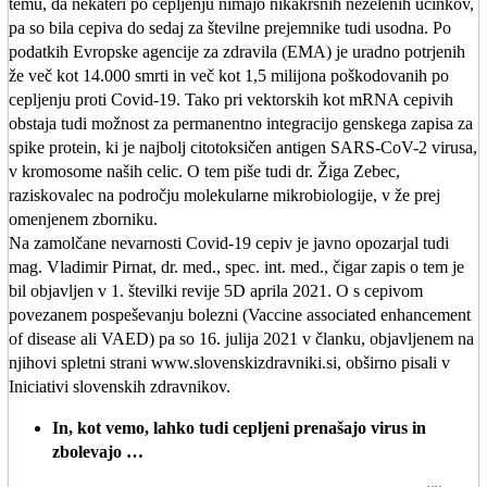
temu, da nekateri po cepljenju nimajo nikakršnih neželenih učinkov,
pa so bila cepiva do sedaj za številne prejemnike tudi usodna. Po
podatkih Evropske agencije za zdravila (EMA) je uradno potrjenih
že več kot 14.000 smrti in več kot 1,5 milijona poškodovanih po
cepljenju proti Covid-19. Tako pri vektorskih kot mRNA cepivih
obstaja tudi možnost za permanentno integracijo genskega zapisa za
spike protein, ki je najbolj citotoksičen antigen SARS-CoV-2 virusa,
v kromosome naših celic. O tem piše tudi dr. Žiga Zebec,
raziskovalec na področju molekularne mikrobiologije, v že prej
omenjenem zborniku.
Na zamolčane nevarnosti Covid-19 cepiv je javno opozarjal tudi
mag. Vladimir Pirnat, dr. med., spec. int. med., čigar zapis o tem je
bil objavljen v 1. številki revije 5D aprila 2021. O s cepivom
povezanem pospeševanju bolezni (Vaccine associated enhancement
of disease ali VAED) pa so 16. julija 2021 v članku, objavljenem na
njihovi spletni strani www.slovenskizdravniki.si, obširno pisali v
Iniciativi slovenskih zdravnikov.
In, kot vemo, lahko tudi cepljeni prenašajo virus in
zbolevajo …