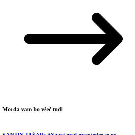
Morda vam bo všeč tudi
SANJIN JAŠAR: “Nazaj med mesojedce se ne