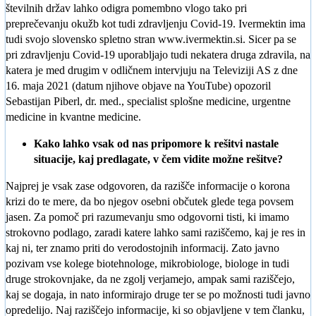
številnih držav lahko odigra pomembno vlogo tako pri
preprečevanju okužb kot tudi zdravljenju Covid-19. Ivermektin ima
tudi svojo slovensko spletno stran www.ivermektin.si. Sicer pa se
pri zdravljenju Covid-19 uporabljajo tudi nekatera druga zdravila, na
katera je med drugim v odličnem intervjuju na Televiziji AS z dne
16. maja 2021 (datum njihove objave na YouTube) opozoril
Sebastijan Piberl, dr. med., specialist splošne medicine, urgentne
medicine in kvantne medicine.
Kako lahko vsak od nas pripomore k rešitvi nastale
situacije, kaj predlagate, v čem vidite možne rešitve?
Najprej je vsak zase odgovoren, da razišče informacije o korona
krizi do te mere, da bo njegov osebni občutek glede tega povsem
jasen. Za pomoč pri razumevanju smo odgovorni tisti, ki imamo
strokovno podlago, zaradi katere lahko sami raziščemo, kaj je res in
kaj ni, ter znamo priti do verodostojnih informacij. Zato javno
pozivam vse kolege biotehnologe, mikrobiologe, biologe in tudi
druge strokovnjake, da ne zgolj verjamejo, ampak sami raziščejo,
kaj se dogaja, in nato informirajo druge ter se po možnosti tudi javno
opredelijo. Naj raziščejo informacije, ki so objavljene v tem članku,