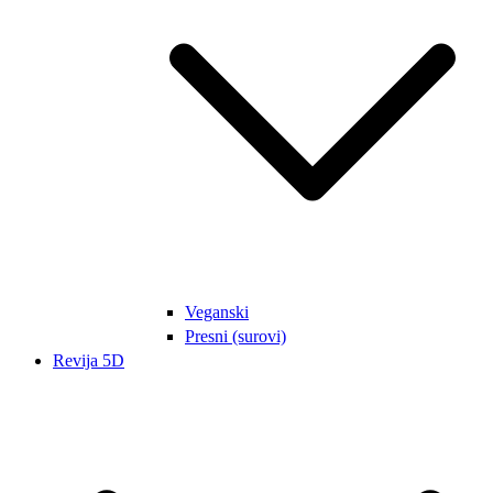
Veganski
Presni (surovi)
Revija 5D