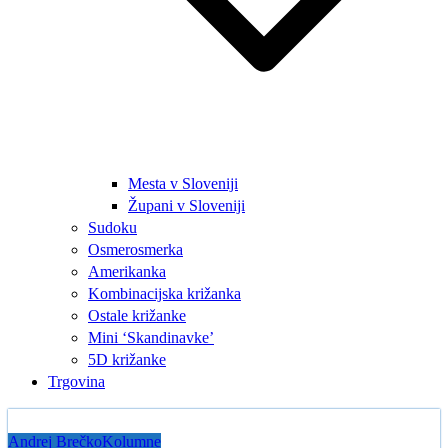
Mesta v Sloveniji
Župani v Sloveniji
Sudoku
Osmerosmerka
Amerikanka
Kombinacijska križanka
Ostale križanke
Mini ‘Skandinavke’
5D križanke
Trgovina
Andrej Brečko
Kolumne