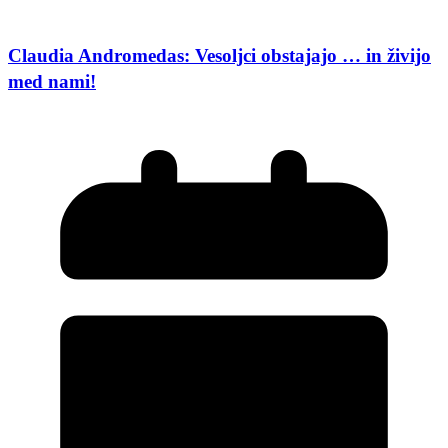
Claudia Andromedas: Vesoljci obstajajo … in živijo
med nami!