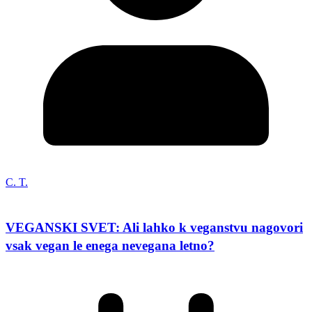
C. T.
VEGANSKI SVET: Ali lahko k veganstvu nagovori
vsak vegan le enega nevegana letno?