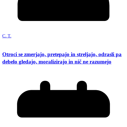
C. T.
Otroci se zmerjajo, pretepajo in streljajo, odrasli pa
debelo gledajo, moralizirajo in nič ne razumejo