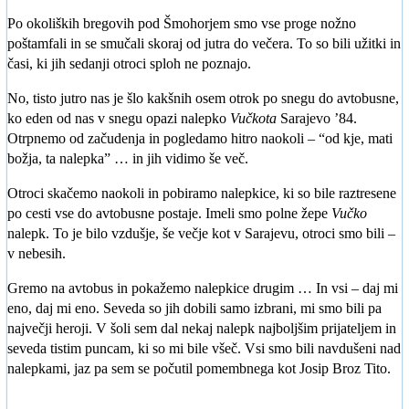
Po okoliških bregovih pod Šmohorjem smo vse proge nožno
poštamfali in se smučali skoraj od jutra do večera. To so bili užitki in
časi, ki jih sedanji otroci sploh ne poznajo.
No, tisto jutro nas je šlo kakšnih osem otrok po snegu do avtobusne,
ko eden od nas v snegu opazi nalepko
Vučkota
Sarajevo ’84.
Otrpnemo od začudenja in pogledamo hitro naokoli – “od kje, mati
božja, ta nalepka” … in jih vidimo še več.
Otroci skačemo naokoli in pobiramo nalepkice, ki so bile raztresene
po cesti vse do avtobusne postaje. Imeli smo polne žepe
Vučko
nalepk. To je bilo vzdušje, še večje kot v Sarajevu, otroci smo bili –
v nebesih.
Gremo na avtobus in pokažemo nalepkice drugim … In vsi – daj mi
eno, daj mi eno. Seveda so jih dobili samo izbrani, mi smo bili pa
največji heroji. V šoli sem dal nekaj nalepk najboljšim prijateljem in
seveda tistim puncam, ki so mi bile všeč. Vsi smo bili navdušeni nad
nalepkami, jaz pa sem se počutil pomembnega kot Josip Broz Tito.