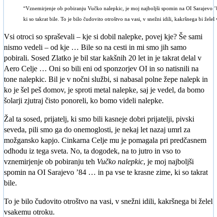
“Vznemirjenje ob pobiranju Vučko nalepkic, je moj najboljši spomin na OI Sarajevo ’
ki so takrat bile. To je bilo čudovito otroštvo na vasi, v snežni idili, kakršnega bi že
Vsi otroci so spraševali – kje si dobil nalepke, povej kje? Še sami
nismo vedeli – od kje … Bile so na cesti in mi smo jih samo
pobirali. Sosed Zlatko je bil star kakšnih 20 let in je takrat delal v
Aero Celje … Oni so bili eni od sponzorjev OI in so natisnili na
tone nalepkic. Bil je v nočni službi, si nabasal polne žepe nalepk in
ko je šel peš domov, je sproti metal nalepke, saj je vedel, da bomo
šolarji zjutraj čisto ponoreli, ko bomo videli nalepke.
Žal ta sosed, prijatelj, ki smo bili kasneje dobri prijatelji, pivski
seveda, pili smo ga do onemoglosti, je nekaj let nazaj umrl za
možgansko kapjo. Cinkarna Celje mu je pomagala pri predčasnem
odhodu iz tega sveta. No, ta dogodek, na to jutro in vso to
vznemirjenje ob pobiranju teh
Vučko nalepkic
, je moj najboljši
spomin na OI Sarajevo ’84 … in pa vse te krasne zime, ki so takrat
bile.
To je bilo čudovito otroštvo na vasi, v snežni idili, kakršnega bi želel
vsakemu otroku.