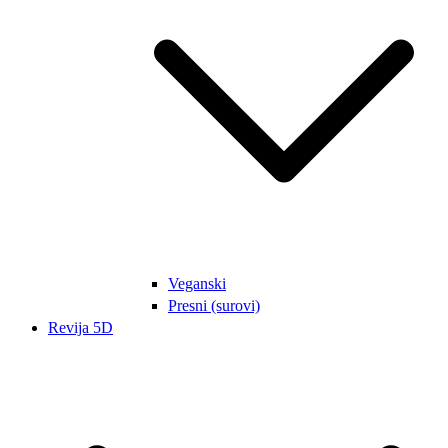
Veganski
Presni (surovi)
Revija 5D