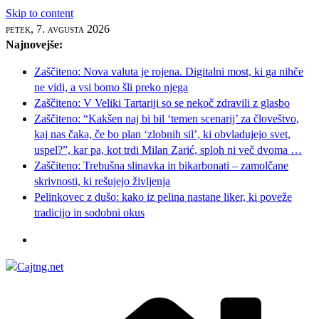
Skip to content
petek, 7. avgusta 2026
Najnovejše:
Zaščiteno: Nova valuta je rojena. Digitalni most, ki ga nihče
ne vidi, a vsi bomo šli preko njega
Zaščiteno: V Veliki Tartariji so se nekoč zdravili z glasbo
Zaščiteno: “Kakšen naj bi bil ‘temen scenarij’ za človeštvo,
kaj nas čaka, če bo plan ‘zlobnih sil’, ki obvladujejo svet,
uspel?”, kar pa, kot trdi Milan Zarić, sploh ni več dvoma …
Zaščiteno: Trebušna slinavka in bikarbonati – zamolčane
skrivnosti, ki rešujejo življenja
Pelinkovec z dušo: kako iz pelina nastane liker, ki poveže
tradicijo in sodobni okus