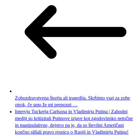
Zobozdravstvena štorija ali tragedija. Skrbimo vsaj za zobe
otrok, če smo že mi prepozni …
Intervju Tuckerja Carlsona in Vladimirja Putina | Zahodni
mediji so kritizirali Putinove izjave kot zgodovinsko netočne
in manipulativne, dejstvo pa je, da so številni Američani
končno slišali pravo resnico o Rusiji in Vladimirju Putinu!