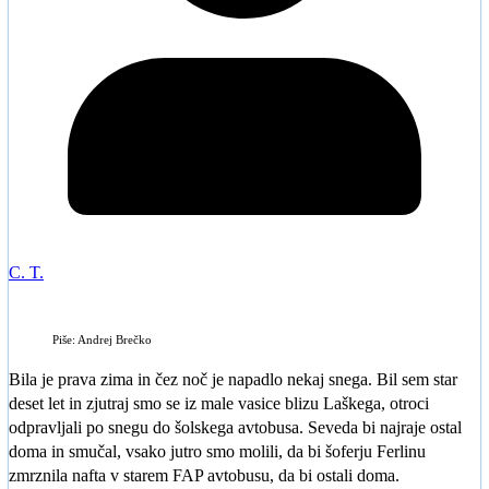
C. T.
Piše: Andrej Brečko
Bila je prava zima in čez noč je napadlo nekaj snega. Bil sem star
deset let in zjutraj smo se iz male vasice blizu Laškega, otroci
odpravljali po snegu do šolskega avtobusa. Seveda bi najraje ostal
doma in smučal, vsako jutro smo molili, da bi šoferju Ferlinu
zmrznila nafta v starem FAP avtobusu, da bi ostali doma.