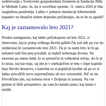
sodelovanju s Svetovnim gospodarskim forumom in fundacijo Billa
in Melinde Gates. In, da si osvežimo spomin, 11. marca 2020 je bila
razglašena pandemija. Lahko v primeru simulacije kibernetskih
napadov na finančni sistem dejansko pričakujejo, da se bo ta zgodil?
Kaj je zaznamovalo leto 2021?
Preden namignemo, kaj lahko pričakujemo od leta 2022, si
obnovimo, kaj je poleg velikega števila grških črk (od alfe pa vse do
omikrona) še zaznamovalo leto 2021. Da je za nami leto, ki bi ga
nekateri radi čim prej pozabili, ni najbrž nobenega dvoma. Ne
moremo pa mimo tistih, ki so presrečni in velikokrat rečejo, da če je
to kriza, naj kar traja, saj jim je v iztekajočem se letu v žepe kapnilo
lepo število denarcev, s katerimi so si poplačali kredite ali pa so si
lahko privoščili novo nepremičnino ali nov avtomobil. Nič ne de.
Privoščimo jim, saj nobena stvar v življenju ni zastonj. Na vse
glejmo iz širše perspektive, pa vam bo kmalu jasno, kaj imam v
mislih.