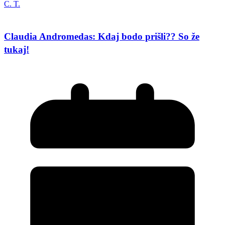
C. T.
Claudia Andromedas: Kdaj bodo prišli?? So že
tukaj!