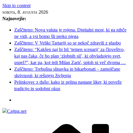
Skip to content
sobota, 8. avgusta 2026
Najnovejše:
Zaščiteno: Nova valuta je rojena. Digitalni most, ki ga nihče
ne vidi, a vsi bomo šli preko njega
Zaščiteno: V Veliki Tartariji so se nekoč zdravili z glasbo
Zaščiteno: “Kakšen naj bi bil ‘temen scenarij’ za človeštvo,
kaj nas čaka, če bo plan ‘zlobnih sil’, ki obvladujejo svet,
uspel?”, kar pa, kot trdi Milan Zarić, sploh ni več dvoma …
Zaščiteno: Trebušna slinavka in bikarbonati – zamolčane
skrivnosti, ki rešujejo življenja
Pelinkovec z dušo: kako iz pelina nastane liker, ki poveže
tradicijo in sodobni okus