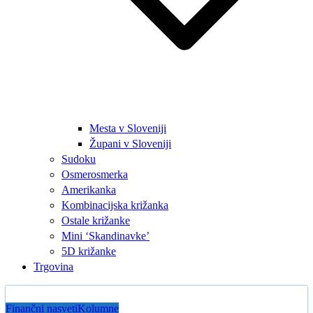
Mesta v Sloveniji
Župani v Sloveniji
Sudoku
Osmerosmerka
Amerikanka
Kombinacijska križanka
Ostale križanke
Mini ‘Skandinavke’
5D križanke
Trgovina
Finančni nasveti
Kolumne