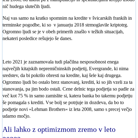
nič hudega slutečih ljudi.
Naj vas samo na kratko spomnim na kredite v švicarskih frankih in
terminske pogodbe, ki so v januarju 2018 strmoglavile kriptotrg.
Ogromno ljudi se je v obeh primerih znašlo v težkih situacijah,
nekateri posledice rešujejo še danes.
Leto 2021 je zaznamovala tudi plačilna nesposobnost enega
največjih kitajskih nepremičninskih podjetij, Evergrande, ki nima
sredstev, da bi pokrilo obresti na kredite, kaj šele kaj drugega.
Ogromno ljudi bo ostalo brez stanovanj, krediti, ki so jih vzeli za ta
stanovanja, pa jim bodo ostali. Cene delnic tega podjetja so padle za
več kot 75 % in samo zamislite si, katera banka bo takemu podjetju
še pomagala s krediti. Vse bolj se potrjuje in dozdeva, da bo to
podjetje novi »Lehman Brothers« iz leta 2008, samo s precej večjo
udarno močjo.
Ali lahko z optimizmom zremo v leto