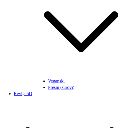
Veganski
Presni (surovi)
Revija 5D