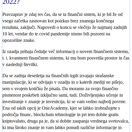
2022?
Pravzaprav je zdaj res čas, da se ta finančni sistem, ki je bil že od
vsega začetka zasnovan kot poizkus brez znanega končnega
rezultata, zaključi. Napovedi o koncu se vlečejo že najmanj zadnjih
10 let, vendar do te covid pandemije nismo bili pozorni na
opozorilne znake.
Iz ozadja prihaja čedalje več informacij o novem finančnem sistemu,
t. i. kvantnem finančnem sistemu, ki mu bom posvetila prostor in čas
v naslednji številki.
Da se zadnja desetletja na finančnih trgih izvajajo strašanske
manipulacije, ki se odvijajo v ozadju in o katerih mediji ne pišejo,
sem v svojem kotičku že pisala. Da moramo za svojo finančno
pismenost poskrbeti izključno sami, tudi. Doživljenjsko učenje in
investiranje v znanje je investicija, ki se vam vedno najbolj povrne.
Ena od takih opcij je OneAcademy, kjer se lahko izobražujete s
področja financ, blockchain tehnologije in pri tem dobite gratis
kriptovaluto, druga pa je, da si dobite zaupanja vrednega svetovalca,
ki ima široko znanje in vam lahko ponudi različne informacije in