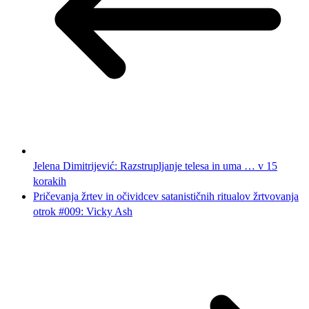
Jelena Dimitrijević: Razstrupljanje telesa in uma … v 15
korakih
Pričevanja žrtev in očividcev satanističnih ritualov žrtvovanja
otrok #009: Vicky Ash