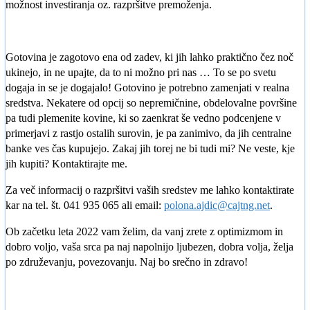
možnost investiranja oz. razpršitve premoženja.
Gotovina je zagotovo ena od zadev, ki jih lahko praktično čez noč
ukinejo, in ne upajte, da to ni možno pri nas … To se po svetu
dogaja in se je dogajalo! Gotovino je potrebno zamenjati v realna
sredstva. Nekatere od opcij so nepremičnine, obdelovalne površine
pa tudi plemenite kovine, ki so zaenkrat še vedno podcenjene v
primerjavi z rastjo ostalih surovin, je pa zanimivo, da jih centralne
banke ves čas kupujejo. Zakaj jih torej ne bi tudi mi? Ne veste, kje
jih kupiti? Kontaktirajte me.
Za več informacij o razpršitvi vaših sredstev me lahko kontaktirate
kar na tel. št. 041 935 065 ali email:
polona.ajdic@cajtng.net
.
Ob začetku leta 2022 vam želim, da vanj zrete z optimizmom in
dobro voljo, vaša srca pa naj napolnijo ljubezen, dobra volja, želja
po združevanju, povezovanju. Naj bo srečno in zdravo!