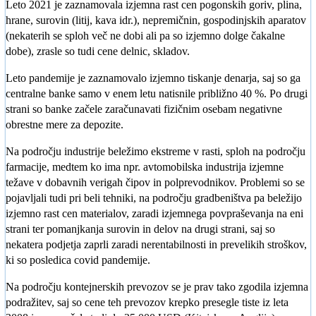
Leto 2021 je zaznamovala izjemna rast cen pogonskih goriv, plina,
hrane, surovin (litij, kava idr.), nepremičnin, gospodinjskih aparatov
(nekaterih se sploh več ne dobi ali pa so izjemno dolge čakalne
dobe), zrasle so tudi cene delnic, skladov.
Leto pandemije je zaznamovalo izjemno tiskanje denarja, saj so ga
centralne banke samo v enem letu natisnile približno 40 %. Po drugi
strani so banke začele zaračunavati fizičnim osebam negativne
obrestne mere za depozite.
Na področju industrije beležimo ekstreme v rasti, sploh na področju
farmacije, medtem ko ima npr. avtomobilska industrija izjemne
težave v dobavnih verigah čipov in polprevodnikov. Problemi so se
pojavljali tudi pri beli tehniki, na področju gradbeništva pa beležijo
izjemno rast cen materialov, zaradi izjemnega povpraševanja na eni
strani ter pomanjkanja surovin in delov na drugi strani, saj so
nekatera podjetja zaprli zaradi nerentabilnosti in prevelikih stroškov,
ki so posledica covid pandemije.
Na področju kontejnerskih prevozov se je prav tako zgodila izjemna
podražitev, saj so cene teh prevozov krepko presegle tiste iz leta