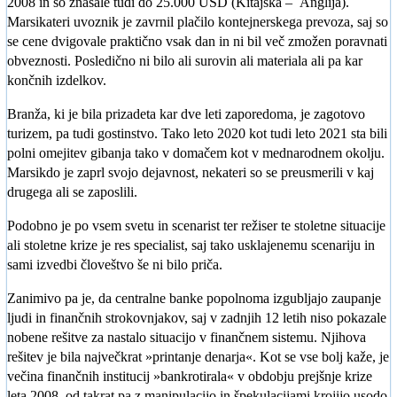
2008 in so znašale tudi do 25.000 USD (Kitajska – Anglija).
Marsikateri uvoznik je zavrnil plačilo kontejnerskega prevoza, saj so
se cene dvigovale praktično vsak dan in ni bil več zmožen poravnati
obveznosti. Posledično ni bilo ali surovin ali materiala ali pa kar
končnih izdelkov.
Branža, ki je bila prizadeta kar dve leti zaporedoma, je zagotovo
turizem, pa tudi gostinstvo. Tako leto 2020 kot tudi leto 2021 sta bili
polni omejitev gibanja tako v domačem kot v mednarodnem okolju.
Marsikdo je zaprl svojo dejavnost, nekateri so se preusmerili v kaj
drugega ali se zaposlili.
Podobno je po vsem svetu in scenarist ter režiser te stoletne situacije
ali stoletne krize je res specialist, saj tako usklajenemu scenariju in
sami izvedbi človeštvo še ni bilo priča.
Zanimivo pa je, da centralne banke popolnoma izgubljajo zaupanje
ljudi in finančnih strokovnjakov, saj v zadnjih 12 letih niso pokazale
nobene rešitve za nastalo situacijo v finančnem sistemu. Njihova
rešitev je bila največkrat »printanje denarja«. Kot se vse bolj kaže, je
večina finančnih institucij »bankrotirala« v obdobju prejšnje krize
leta 2008, od takrat pa z manipulacijo in špekulacijami krojijo usodo