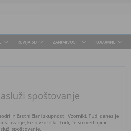
E
REVIJA 5D
ZANIMIVOSTI
KOLUMNE
 zasluži spoštovanje
 modri in častni člani skupnosti. Vzorniki. Tudi danes je
 spoštovanje, ki so vzorniki. Tudi, če so med njimi
zasluži spoštovanje.