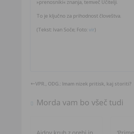
»prenosniki« znanja, temveč Učitelji.
To je ključno za prihodnost človeštva.
(Tekst: Ivan Soče; Foto:
vir
)
VPR., ODG.: Imam nizek pritisk, kaj storiti?
Morda vam bo všeč tudi
Ajdov kruh z orehi in
‘Prime