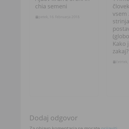
chia semeni
človek
vsem 
petek, 16. februarja 2018
strinj
postav
(globo
Kako 
zakaj?
četrtek, 
Dodaj odgovor
Za objavo komentarja se morate
prijaviti
.