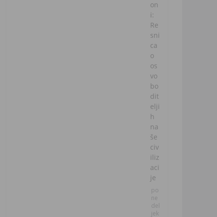
on
i:
Re
sni
ca
o
os
vo
bo
dit
elji
h
na
še
civ
iliz
aci
je
po
ne
del
jek