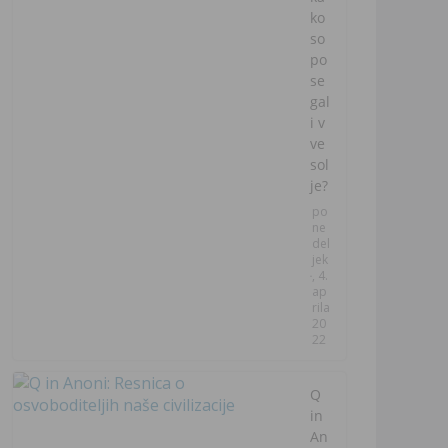
ko
so
po
se
gal
i v
ve
sol
je?
po
ne
del
jek
, 4.
ap
rila
20
22
Q
in
An