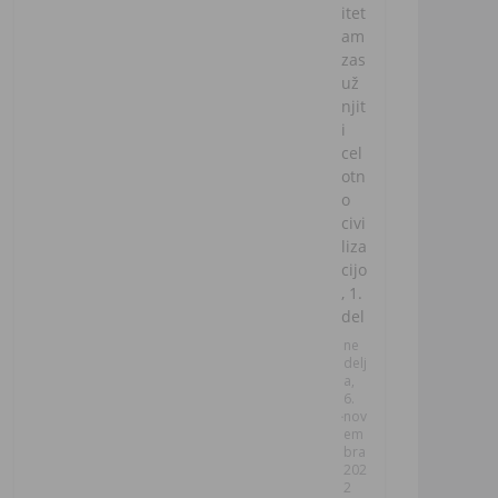
itet
am
zas
už
njit
i
cel
otn
o
civi
liza
cijo
, 1.
del
ne
delj
a,
6.
nov
em
bra
202
2