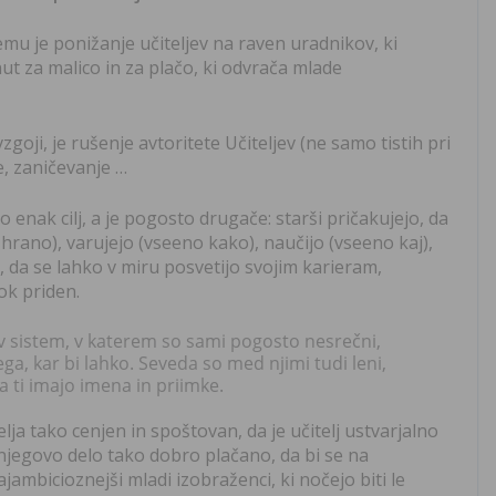
emu je ponižanje učiteljev na raven uradnikov, ki
nut za malico in za plačo, ki odvrača mlade
zgoji, je rušenje avtoritete Učiteljev (ne samo tistih pri
e, zaničevanje …
ajo enak cilj, a je pogosto drugače: starši pričakujejo, da
hrano), varujejo (vseeno kako), naučijo (vseeno kaj),
, da se lahko v miru posvetijo svojim karieram,
ok priden.
i v sistem, v katerem so sami pogosto nesrečni,
a, kar bi lahko. Seveda so med njimi tudi leni,
 a ti imajo imena in priimke.
elja tako cenjen in spoštovan, da je učitelj ustvarjalno
jegovo delo tako dobro plačano, da bi se na
jambicioznejši mladi izobraženci, ki nočejo biti le