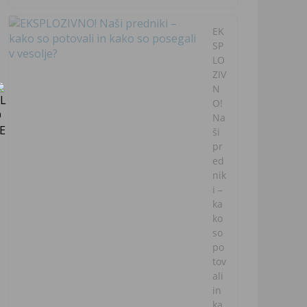
EK
SP
LO
ZIV
N
O!
Na
ši
pr
ed
nik
i –
ka
ko
so
po
tov
ali
in
ka