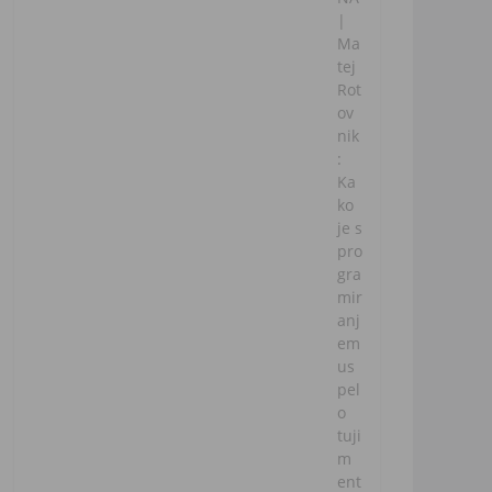
|
Ma
tej
Rot
ov
nik
:
Ka
ko
je s
pro
gra
mir
anj
em
us
pel
o
tuji
m
ent