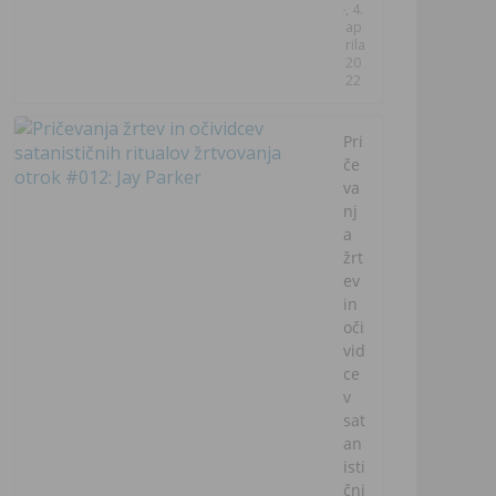
, 4.
ap
rila
20
22
Pri
če
va
nj
a
žrt
ev
in
oči
vid
ce
v
sat
an
isti
čni