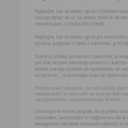
Najhujše, kar se lahko zgodi v šolskem sist
morajo delati 40 ur na teden, imeti le 30 mi
intelektualce, ki želijo biti Učitelji.
Najhujše, kar se lahko zgodi pri starševski v
pouku), pogovor z njimi z odvetniki, grožnj
Starši in učitelji so naravni zavezniki, ki im
jim šole otroke nahranijo (vseeno s kakšno 
dobro ocenijo (vseeno ali upravičeno ali ne)
konjičkom … in pohvalijo, kako je njihov otr
Podobno kot zdravniki, so tudi učitelji ujet
nezadovoljni in učencem ne morejo dati vseg
neorganizirani, nezainteresirani, krivični …,
Ustvarjati bi morali pogoje, da je poklic učit
svoboden, samostojen in odgovoren, da je n
pedagoške fakultete vpisovali najboljši in na