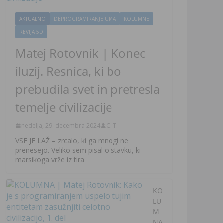
AKTUALNO
DEPROGRAMIRANJE UMA
KOLUMNE
REVIJA 5D
Matej Rotovnik | Konec
iluzij. Resnica, ki bo
prebudila svet in pretresla
temelje civilizacije
nedelja, 29. decembra 2024
C. T.
VSE JE LAŽ – zrcalo, ki ga mnogi ne
prenesejo. Veliko sem pisal o stavku, ki
marsikoga vrže iz tira
KO
LU
M
NA