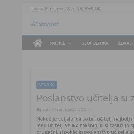
Skip
Najnovejše:
sobota, 8. avgusta 2026
to
content
NOVICE
GEOPOLITIKA
ZDRAVJ
AKTUALNO
Poslanstvo učitelja si
petek, 9. februarja 2018
C. T.
Nekoč je veljalo, da so bili učitelji najbolj
med učitelji veliko takšnih, ki si zaslužijo
drugačni, si poklic in poslanstvo učitelja 