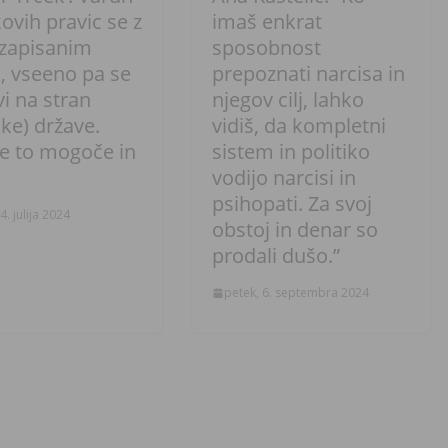
ovih pravic se z
imaš enkrat
zapisanim
sposobnost
a, vseeno pa se
prepoznati narcisa in
i na stran
njegov cilj, lahko
ke) države.
vidiš, da kompletni
je to mogoče in
sistem in politiko
vodijo narcisi in
psihopati. Za svoj
4. julija 2024
obstoj in denar so
prodali dušo.”
petek, 6. septembra 2024