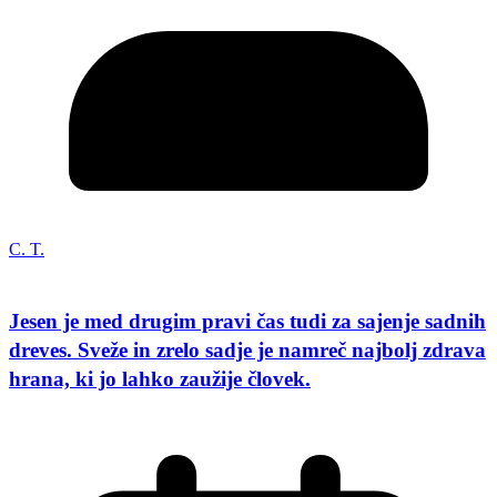
C. T.
Jesen je med drugim pravi čas tudi za sajenje sadnih
dreves. Sveže in zrelo sadje je namreč najbolj zdrava
hrana, ki jo lahko zaužije človek.