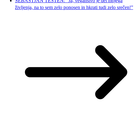
SEBASTJAN TESTEN: “Ja, veganstvo je del mojega
življenja, na to sem zelo ponosen in hkrati tudi zelo srečen!”