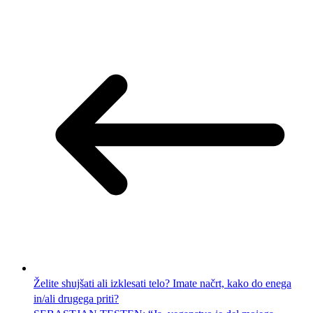
Želite shujšati ali izklesati telo? Imate načrt, kako do enega
in/ali drugega priti?