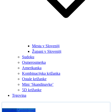
Mesta v Sloveniji
Župani v Sloveniji
Sudoku
Osmerosmerka
Amerikanka
Kombinacijska križanka
Ostale križanke
Mini ‘Skandinavke’
5D križanke
Trgovina
Aktualno
Zanimivosti