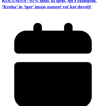
KOLUMNA | 95% ljudi, ki spijo, spi z razlogom.
‘Kruha’ in ‘iger’ imajo namreč več kot dovolj!