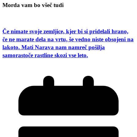
Morda vam bo všeč tudi
Če nimate svoje zemljice, kjer bi si pridelali hrano,
če ne marate dela na vrtu, še vedno niste obsojeni na
lakoto. Mati Narava nam namreč pošilja
samorastoče rastline skozi vse leto.