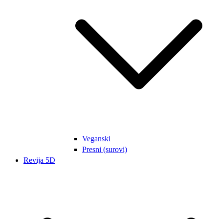
Veganski
Presni (surovi)
Revija 5D