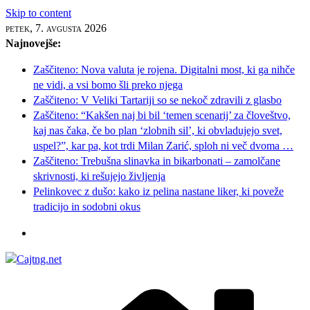
Skip to content
petek, 7. avgusta 2026
Najnovejše:
Zaščiteno: Nova valuta je rojena. Digitalni most, ki ga nihče
ne vidi, a vsi bomo šli preko njega
Zaščiteno: V Veliki Tartariji so se nekoč zdravili z glasbo
Zaščiteno: “Kakšen naj bi bil ‘temen scenarij’ za človeštvo,
kaj nas čaka, če bo plan ‘zlobnih sil’, ki obvladujejo svet,
uspel?”, kar pa, kot trdi Milan Zarić, sploh ni več dvoma …
Zaščiteno: Trebušna slinavka in bikarbonati – zamolčane
skrivnosti, ki rešujejo življenja
Pelinkovec z dušo: kako iz pelina nastane liker, ki poveže
tradicijo in sodobni okus