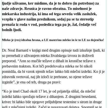
ljudje uživamo, ker mislimo, da je to dobro (in potrebno) za
naše zdravje. Resnica je ravno obratna. To miselnost je
mlekarska industrija, ki ima od tega seveda velik zaslužek,
vcepila v glave našim prednikom, sedaj pa se ta stereotip
prenaša iz roda v rod, posledica tega pa je, žal, čedalje več
bolnih ljudi.
Mleko je (res) idealna hrana, a LE materino mleko in še to LE za dojenčka!
Dr. Neal Barnard v knjigi med drugim opisuje tudi izkušnje ljudi, ki
so prenehali z uživanjem mleka živalskega izvora in doživeli
preporod. “Ann so mučile težave z dihali in kronične težave s
prebavnim traktom. Kot hči predelovalca mleka ne bi nikoli
pomislila, da bi vzrok njenih težav lahko bili mlečni izdelki. Ko ji je
zdravnik svetoval, naj jih izloči iz prehrane, so njene težave
izginile”, je ena od teh, druga pa pravi:
“Ko je imel Chad okoli 17 let, je od prijatelja slišal, da mlečni
izdelki lahko sprožajo težave z dihanjem. Z drugimi besedami,
krivec bi lahko bile njegove priljubljene testenine s sirom in druge
jedi z mlečnimi izdelki. Začel je povezovati dejstva. Spomnil se je,