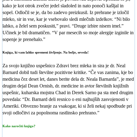
kako je kot otrok zvečer jedel sladoled in nato ponoči kašljal in
sopel. Odločil se je, da bo zadevo preizkusil. Iz prehrane je izločil
mleko, sir in vse, kar je vsebovalo sledi mlečnih izdelkov. “Ni bilo
lahko, a želel sem poskusiti,” pravi. “Druge izbire nisem imel.”
Učinek je bil dramatičen. “V par mesecih so moje alergije izginile in
sopenje je prenehalo.”
Knjiga, ki vam lahko spremeni življenje. Na bolje, seveda!
Za svojo knjižno uspešnico Zdravi brez mleka in sira je dr. Neal
Barnard dobil tudi številne pozitivne kritike. “Če vas zanima, kje bo
medicina čez deset let, danes berite dela dr. Neala Barnarda”, je med
drugim dejal Dean Ornish, dr. medicine in avtor številnih knjižnih
uspešnic, kuharska mojstra Chad in Derek Sarno pa sta med drugim
povedala: “Dr. Barnard deli resnico o eni najhujših zasvojenosti v
Ameriki. Obvezno branje za vsakogar, ki si želi nekaj spodbude pri
svoji odločitvi za popolnoma rastlinsko prehrano.”
Kako naročiti knjigo?