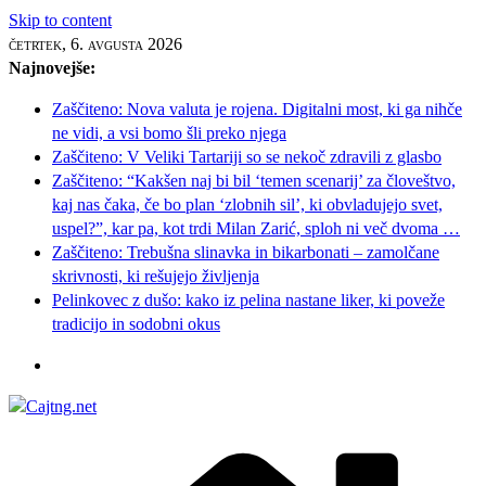
Skip to content
četrtek, 6. avgusta 2026
Najnovejše:
Zaščiteno: Nova valuta je rojena. Digitalni most, ki ga nihče
ne vidi, a vsi bomo šli preko njega
Zaščiteno: V Veliki Tartariji so se nekoč zdravili z glasbo
Zaščiteno: “Kakšen naj bi bil ‘temen scenarij’ za človeštvo,
kaj nas čaka, če bo plan ‘zlobnih sil’, ki obvladujejo svet,
uspel?”, kar pa, kot trdi Milan Zarić, sploh ni več dvoma …
Zaščiteno: Trebušna slinavka in bikarbonati – zamolčane
skrivnosti, ki rešujejo življenja
Pelinkovec z dušo: kako iz pelina nastane liker, ki poveže
tradicijo in sodobni okus