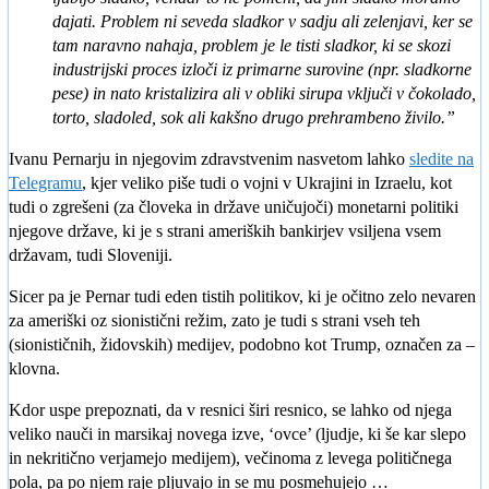
dajati. Problem ni seveda sladkor v sadju ali zelenjavi, ker se
tam naravno nahaja, problem je le tisti sladkor, ki se skozi
industrijski proces izloči iz primarne surovine (npr. sladkorne
pese) in nato kristalizira ali v obliki sirupa vključi v čokolado,
torto, sladoled, sok ali kakšno drugo prehrambeno živilo.”
Ivanu Pernarju in njegovim zdravstvenim nasvetom lahko
sledite na
Telegramu
, kjer veliko piše tudi o vojni v Ukrajini in Izraelu, kot
tudi o zgrešeni (za človeka in države uničujoči) monetarni politiki
njegove države, ki je s strani ameriških bankirjev vsiljena vsem
državam, tudi Sloveniji.
Sicer pa je Pernar tudi eden tistih politikov, ki je očitno zelo nevaren
za ameriški oz sionistični režim, zato je tudi s strani vseh teh
(sionističnih, židovskih) medijev, podobno kot Trump, označen za –
klovna.
Kdor uspe prepoznati, da v resnici širi resnico, se lahko od njega
veliko nauči in marsikaj novega izve, ‘ovce’ (ljudje, ki še kar slepo
in nekritično verjamejo medijem), večinoma z levega političnega
pola, pa po njem raje pljuvajo in se mu posmehujejo …