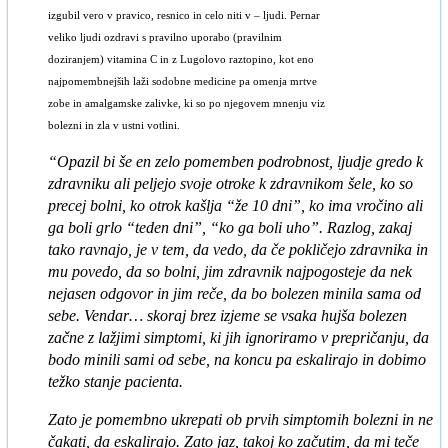
izgubil vero v pravico, resnico in celo niti v – ljudi. Pernar
veliko ljudi ozdravi s pravilno uporabo (pravilnim
doziranjem) vitamina C in z Lugolovo raztopino, kot eno
najpomembnejših laži sodobne medicine pa omenja mrtve
zobe in amalgamske zalivke, ki so po njegovem mnenju viz
bolezni in zla v ustni votlini.
“Opazil bi še en zelo pomemben podrobnost, ljudje gredo k
zdravniku ali peljejo svoje otroke k zdravnikom šele, ko so
precej bolni, ko otrok kašlja “že 10 dni”, ko ima vročino ali
ga boli grlo “teden dni”, “ko ga boli uho”. Razlog, zakaj
tako ravnajo, je v tem, da vedo, da če pokličejo zdravnika in
mu povedo, da so bolni, jim zdravnik najpogosteje da nek
nejasen odgovor in jim reče, da bo bolezen minila sama od
sebe.
Vendar… skoraj brez izjeme se vsaka hujša bolezen
začne z lažjimi simptomi, ki jih ignoriramo v prepričanju, da
bodo minili sami od sebe, na koncu pa eskalirajo in dobimo
težko stanje pacienta.
Zato je pomembno ukrepati ob prvih simptomih bolezni in ne
čakati, da eskalirajo. Zato jaz, takoj ko začutim, da mi teče