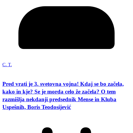
C. T.
Pred vrati je 3. svetovna vojna! Kdaj se bo začela,
kako in kje? Se je morda celo že začela? O tem
razmišlja nekdanji predsednik Mense in Kluba
Uspešnih, Boris Teodosijević