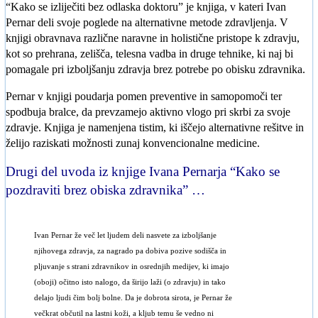
“Kako se izliječiti bez odlaska doktoru” je knjiga, v kateri Ivan
Pernar deli svoje poglede na alternativne metode zdravljenja. V
knjigi obravnava različne naravne in holistične pristope k zdravju,
kot so prehrana, zelišča, telesna vadba in druge tehnike, ki naj bi
pomagale pri izboljšanju zdravja brez potrebe po obisku zdravnika.
Pernar v knjigi poudarja pomen preventive in samopomoči ter
spodbuja bralce, da prevzamejo aktivno vlogo pri skrbi za svoje
zdravje. Knjiga je namenjena tistim, ki iščejo alternativne rešitve in
želijo raziskati možnosti zunaj konvencionalne medicine.
Drugi del uvoda iz knjige Ivana Pernarja “Kako se
pozdraviti brez obiska zdravnika” …
Ivan Pernar že več let ljudem deli nasvete za izboljšanje
njihovega zdravja, za nagrado pa dobiva pozive sodišča in
pljuvanje s strani zdravnikov in osrednjih medijev, ki imajo
(oboji) očitno isto nalogo, da širijo laži (o zdravju) in tako
delajo ljudi čim bolj bolne. Da je dobrota sirota, je Pernar že
večkrat občutil na lastni koži, a kljub temu še vedno ni