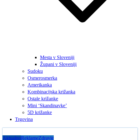
Mesta v Sloveniji
Župani v Sloveniji
Sudoku
Osmerosmerka
Amerikanka
Kombinacijska križanka
Ostale križanke
Mini ‘Skandinavke’
5D križanke
Trgovina
Aktualno
Reklame
Zdravje