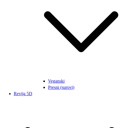
Veganski
Presni (surovi)
Revija 5D