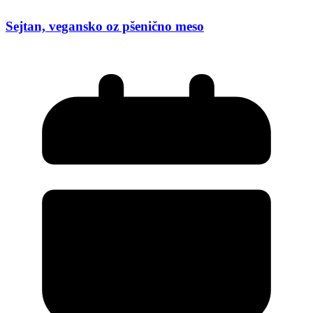
Sejtan, vegansko oz pšenično meso