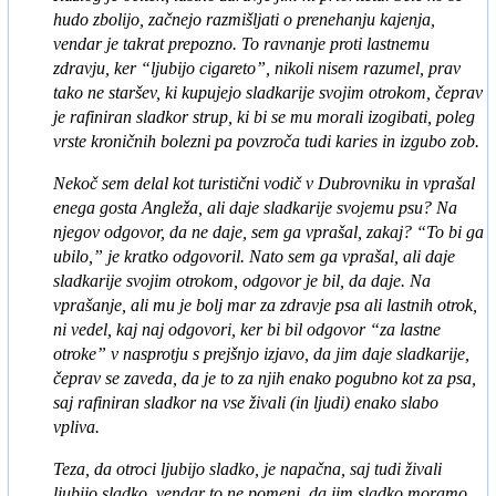
hudo zbolijo, začnejo razmišljati o prenehanju kajenja,
vendar je takrat prepozno. To ravnanje proti lastnemu
zdravju, ker “ljubijo cigareto”, nikoli nisem razumel, prav
tako ne staršev, ki kupujejo sladkarije svojim otrokom, čeprav
je rafiniran sladkor strup, ki bi se mu morali izogibati, poleg
vrste kroničnih bolezni pa povzroča tudi karies in izgubo zob.
Nekoč sem delal kot turistični vodič v Dubrovniku in vprašal
enega gosta Angleža, ali daje sladkarije svojemu psu? Na
njegov odgovor, da ne daje, sem ga vprašal, zakaj? “To bi ga
ubilo,” je kratko odgovoril. Nato sem ga vprašal, ali daje
sladkarije svojim otrokom, odgovor je bil, da daje. Na
vprašanje, ali mu je bolj mar za zdravje psa ali lastnih otrok,
ni vedel, kaj naj odgovori, ker bi bil odgovor “za lastne
otroke” v nasprotju s prejšnjo izjavo, da jim daje sladkarije,
čeprav se zaveda, da je to za njih enako pogubno kot za psa,
saj rafiniran sladkor na vse živali (in ljudi) enako slabo
vpliva.
Teza, da otroci ljubijo sladko, je napačna, saj tudi živali
ljubijo sladko, vendar to ne pomeni, da jim sladko moramo