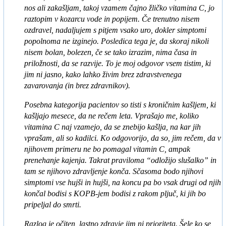
nos ali zakašljam, takoj vzamem čajno žličko vitamina C, jo
raztopim v kozarcu vode in popijem. Če trenutno nisem
ozdravel, nadaljujem s pitjem vsako uro, dokler simptomi
popolnoma ne izginejo. Posledica tega je, da skoraj nikoli
nisem bolan, bolezen, če se tako izrazim, nima časa in
priložnosti, da se razvije. To je moj odgovor vsem tistim, ki
jim ni jasno, kako lahko živim brez zdravstvenega
zavarovanja (in brez zdravnikov).
Posebna kategorija pacientov so tisti s kroničnim kašljem, ki
kašljajo mesece, da ne rečem leta. Vprašajo me, koliko
vitamina C naj vzamejo, da se znebijo kašlja, na kar jih
vprašam, ali so kadilci. Ko odgovorijo, da so, jim rečem, da v
njihovem primeru ne bo pomagal vitamin C, ampak
prenehanje kajenja. Takrat praviloma “odložijo slušalko” in
tam se njihovo zdravljenje konča. Sčasoma bodo njihovi
simptomi vse hujši in hujši, na koncu pa bo vsak drugi od njih
končal bodisi s KOPB-jem bodisi z rakom pljuč, ki jih bo
pripeljal do smrti.
Razlog je očiten, lastno zdravje jim ni prioriteta. Šele ko se