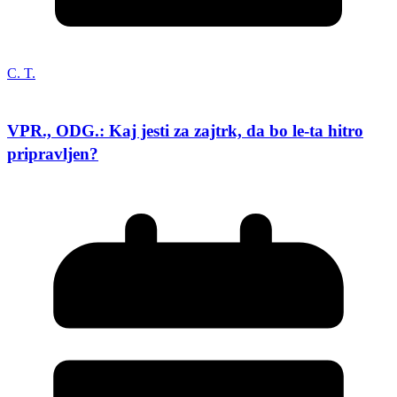
C. T.
VPR., ODG.: Kaj jesti za zajtrk, da bo le-ta hitro
pripravljen?