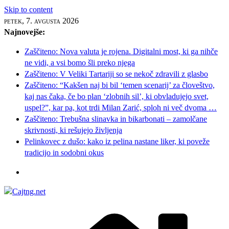
Skip to content
petek, 7. avgusta 2026
Najnovejše:
Zaščiteno: Nova valuta je rojena. Digitalni most, ki ga nihče
ne vidi, a vsi bomo šli preko njega
Zaščiteno: V Veliki Tartariji so se nekoč zdravili z glasbo
Zaščiteno: “Kakšen naj bi bil ‘temen scenarij’ za človeštvo,
kaj nas čaka, če bo plan ‘zlobnih sil’, ki obvladujejo svet,
uspel?”, kar pa, kot trdi Milan Zarić, sploh ni več dvoma …
Zaščiteno: Trebušna slinavka in bikarbonati – zamolčane
skrivnosti, ki rešujejo življenja
Pelinkovec z dušo: kako iz pelina nastane liker, ki poveže
tradicijo in sodobni okus