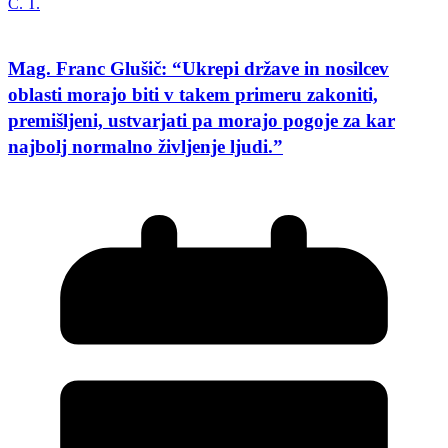
C. T.
Mag. Franc Glušič: “Ukrepi države in nosilcev
oblasti morajo biti v takem primeru zakoniti,
premišljeni, ustvarjati pa morajo pogoje za kar
najbolj normalno življenje ljudi.”