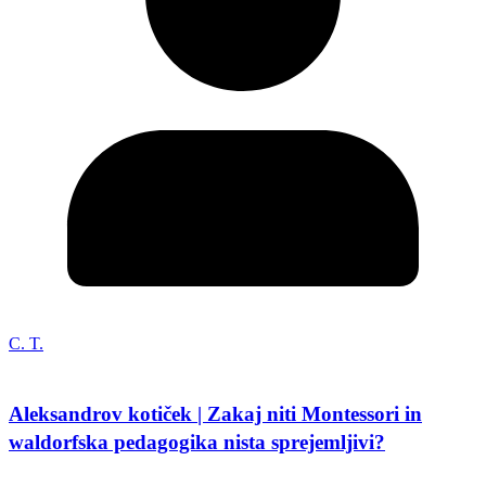
C. T.
Aleksandrov kotiček | Zakaj niti Montessori in
waldorfska pedagogika nista sprejemljivi?