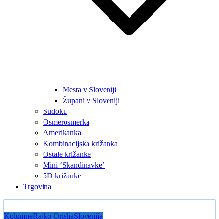
Mesta v Sloveniji
Župani v Sloveniji
Sudoku
Osmerosmerka
Amerikanka
Kombinacijska križanka
Ostale križanke
Mini ‘Skandinavke’
5D križanke
Trgovina
Kolumne
Rajko Orisha
Slovenija