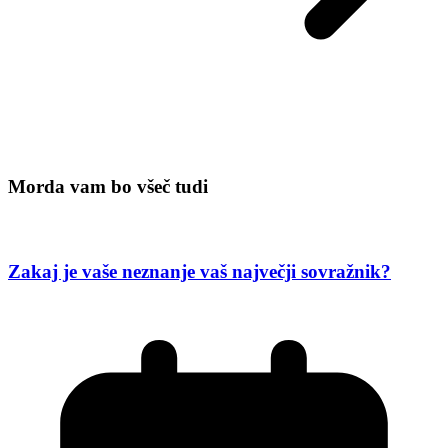
Morda vam bo všeč tudi
Zakaj je vaše neznanje vaš največji sovražnik?