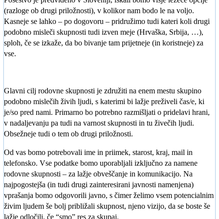
(razloge ob drugi priložnosti), v kolikor nam bodo le na voljo.
Kasneje se lahko – po dogovoru – pridružimo tudi kateri koli drugi
podobno misleči skupnosti tudi izven meje (Hrvaška, Srbija, …),
sploh, če se izkaže, da bo bivanje tam prijetneje (in koristneje) za
vse.
Glavni cilj rodovne skupnosti je združiti na enem mestu skupino
podobno mislečih živih ljudi, s katerimi bi lažje preživeli čas/e, ki
je/so pred nami. Primarno bo potrebno razmišljati o pridelavi hrani,
v nadaljevanju pa tudi na varnost skupnosti in tu živečih ljudi.
Obsežneje tudi o tem ob drugi priložnosti.
Od vas bomo potrebovali ime in priimek, starost, kraj, mail in
telefonsko. Vse podatke bomo uporabljali izključno za namene
rodovne skupnosti – za lažje obveščanje in komunikacijo. Na
najpogostejša (in tudi drugi zainteresirani javnosti namenjena)
vprašanja bomo odgovorili javno, s čimer želimo vsem potencialnim
živim ljudem še bolj približali skupnost, njeno vizijo, da se boste še
lažje odločili, če “smo” res za skupaj.