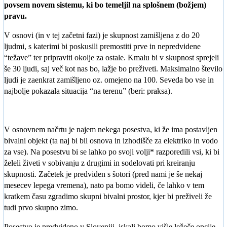
povsem novem sistemu, ki bo temeljil na splošnem (božjem)
pravu.
V osnovi (in v tej začetni fazi) je skupnost zamišljena z do 20
ljudmi, s katerimi bi poskusili premostiti prve in nepredvidene
“težave” ter pripraviti okolje za ostale. Kmalu bi v skupnost sprejeli
še 30 ljudi, saj več kot nas bo, lažje bo preživeti. Maksimalno število
ljudi je zaenkrat zamišljeno oz. omejeno na 100. Seveda bo vse in
najbolje pokazala situacija “na terenu” (beri: praksa).
V osnovnem načrtu je najem nekega posestva, ki že ima postavljen
bivalni objekt (ta naj bi bil osnova in izhodišče za elektriko in vodo
za vse). Na posestvu bi se lahko po svoji volji* razporedili vsi, ki bi
želeli živeti v sobivanju z drugimi in sodelovati pri kreiranju
skupnosti. Začetek je predviden s šotori (pred nami je še nekaj
mesecev lepega vremena), nato pa bomo videli, če lahko v tem
kratkem času zgradimo skupni bivalni prostor, kjer bi preživeli že
tudi prvo skupno zimo.
Posestvo je predvideno v Sloveniji, iskali bomo višje ležeče opcije