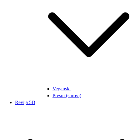
Veganski
Presni (surovi)
Revija 5D