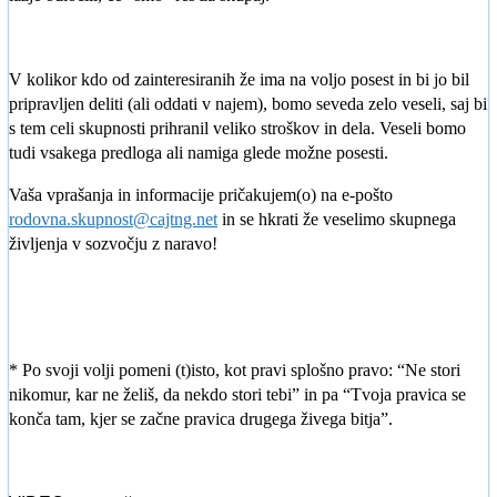
V kolikor kdo od zainteresiranih že ima na voljo posest in bi jo bil
pripravljen deliti (ali oddati v najem), bomo seveda zelo veseli, saj bi
s tem celi skupnosti prihranil veliko stroškov in dela. Veseli bomo
tudi vsakega predloga ali namiga glede možne posesti.
Vaša vprašanja in informacije pričakujem(o) na e-pošto
rodovna.skupnost@cajtng.net
in se hkrati že veselimo skupnega
življenja v sozvočju z naravo!
* Po svoji volji pomeni (t)isto, kot pravi splošno pravo: “Ne stori
nikomur, kar ne želiš, da nekdo stori tebi” in pa “Tvoja pravica se
konča tam, kjer se začne pravica drugega živega bitja”.