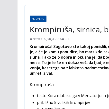
AKTUALNO
Krompiruša, sirnica, 
četrtek, 7. junija 2018
C. T.
Krompiruša! Zagotovo ste takoj pomislili,
je, a če jo komu ponudite, bo marsikdo tak
sluha. Tako zelo dobra in okusna je, da bodo
mesa. To je le še en dokaz več, da ljudje 
vonja, katerega pa z lahkoto nadomestimo z 
umreti žival.
Krompiruša
testo Kora (dobi se ga v Mercatorju in 
približno 5 velikih krompirjev