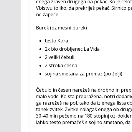
enega zraven drugega na pekač. Ko je celote
Vbistvu toliko, da prekriješ pekač. Sirnico p
ne zapeče.
Burek (oz mesni burek)
testo Kora
2x bio drobljenec La Vida
2 veliki čebuli
2 stroka česna
sojina smetana za premaz (po želji)
Čebulo in česen narežeš na drobno in prepr
malo vode. Ko sta prepražena, notri dodamo
ga razrežeš na pol, tako da iz enega lista do
tanek zvitek. Zvitke nalagaš enega ob druge
30-40 min pečemo na 180 stopinj oz. dokle
lahko testo premažeš s sojino smetano, da 