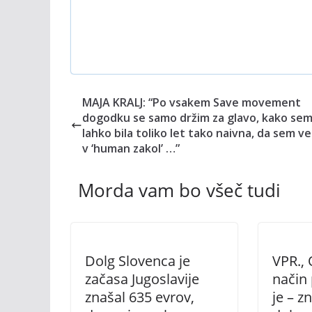
MAJA KRALJ: “Po vsakem Save movement
dogodku se samo držim za glavo, kako se
lahko bila toliko let tako naivna, da sem ve
v ‘human zakol’ …”
Morda vam bo všeč tudi
Dolg Slovenca je
VPR.,
začasa Jugoslavije
način
znašal 635 evrov,
je – z