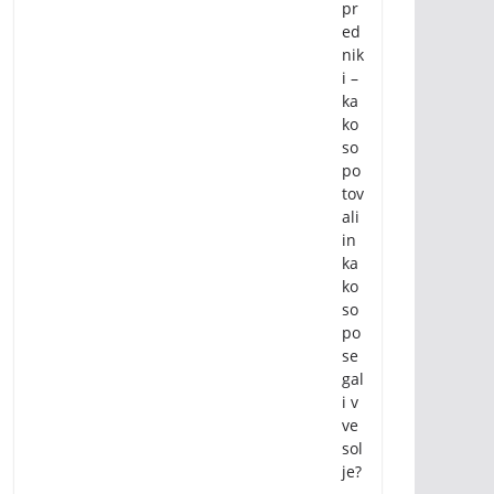
pr
ed
nik
i –
ka
ko
so
po
tov
ali
in
ka
ko
so
po
se
gal
i v
ve
sol
je?