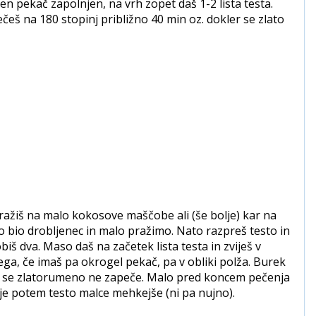
n pekač zapolnjen, na vrh zopet daš 1-2 lista testa.
ečeš na 180 stopinj približno 40 min oz. dokler se zlato
ažiš na malo kokosove maščobe ali (še bolje) kar na
 bio drobljenec in malo pražimo. Nato razpreš testo in
biš dva. Maso daš na začetek lista testa in zviješ v
ga, če imaš pa okrogel pekač, pa v obliki polža. Burek
r se zlatorumeno ne zapeče. Malo pred koncem pečenja
je potem testo malce mehkejše (ni pa nujno).