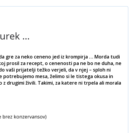
burek …
 da gre za neko ceneno jed iz krompirja … Morda tudi
oj prosil za recept, o cenenosti pa ne bo ne duha, ne
 vaši prijatelji težko verjeli, da v njej – sploh ni
ne potrebujemo mesa, želimo si le tistega okusa in
drugimi živili. Takimi, za katere ni trpela ali morala
je brez konzervansov)