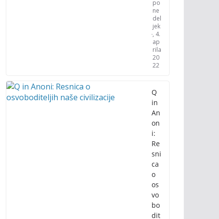
po
ne
del
jek
, 4.
ap
rila
20
22
Q
in
An
on
i:
Re
sni
ca
o
os
vo
bo
dit