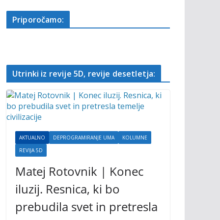
Priporočamo:
Utrinki iz revije 5D, revije desetletja:
AKTUALNO
DEPROGRAMIRANJE UMA
KOLUMNE
REVIJA 5D
Matej Rotovnik | Konec
iluzij. Resnica, ki bo
prebudila svet in pretresla