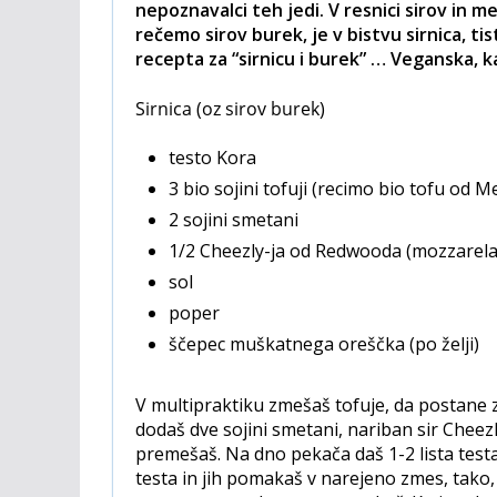
nepoznavalci teh jedi. V resnici sirov in 
rečemo sirov burek, je v bistvu sirnica, t
recepta za “sirnicu i burek” … Veganska, 
Sirnica (oz sirov burek)
testo Kora
3 bio sojini tofuji (recimo bio tofu od M
2 sojini smetani
1/2 Cheezly-ja od Redwooda (mozzarela
sol
poper
ščepec muškatnega oreščka (po želji)
V multipraktiku zmešaš tofuje, da postane 
dodaš dve sojini smetani, nariban sir Cheez
premešaš. Na dno pekača daš 1-2 lista testa
testa in jih pomakaš v narejeno zmes, tako,