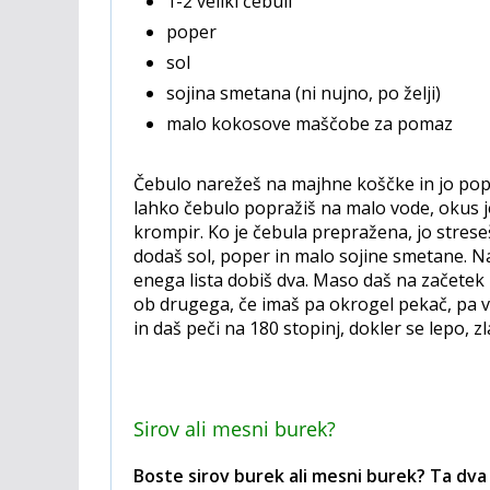
1-2 veliki čebuli
poper
sol
sojina smetana (ni nujno, po želji)
malo kokosove maščobe za pomaz
Čebulo narežeš na majhne koščke in jo pop
lahko čebulo popražiš na malo vode, okus je
krompir. Ko je čebula prepražena, jo stres
dodaš sol, poper in malo sojine smetane. Na
enega lista dobiš dva. Maso daš na začetek l
ob drugega, če imaš pa okrogel pekač, pa v
in daš peči na 180 stopinj, dokler se lepo, z
Sirov ali mesni burek?
Boste sirov burek ali mesni burek? Ta dva 