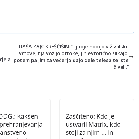
DAŠA ZAJC KREŠČIŠIN: “Ljudje hodijo v živalske
m
vrtove, tja vozijo otroke, jih evforično slikajo,
rjela
potem pa jim za večerjo dajo dele telesa te iste
živali.”
 ODG.: Kakšen
Zaščiteno: Kdo je
 prehranjevanja
ustvaril Matrix, kdo
nanstveno
stoji za njim … in