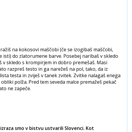
ražiš na kokosovi maščobi (če se izogibaš maščobi,
 isti) do zlatorumene barve. Posebej naribaš v skledo
eš v skledo s krompirjem in dobro premešaš. Masi
to razpreš testo in ga narežeš na pol, tako, da iz
ista testa in zviješ v tanek zvitek. Zvitke nalagaš enega
 obliki polža. Pred tem seveda malce premažeš pekač
lato ne zapeče.
izraza smo v bistvu ustvarili Slovenci. Kot