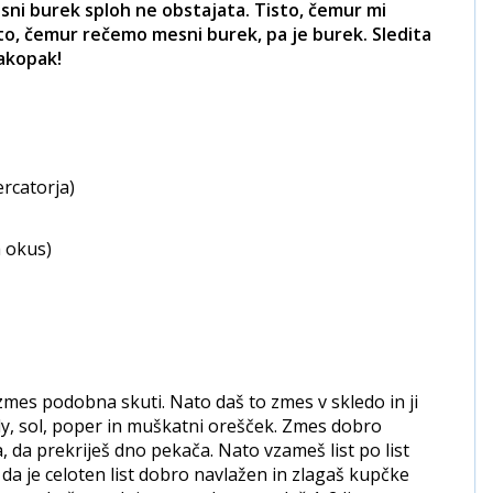
mesni burek sploh ne obstajata. Tisto, čemur mi
isto, čemur rečemo mesni burek, pa je burek. Sledita
kakopak!
ercatorja)
 okus)
zmes podobna skuti. Nato daš to zmes v skledo in ji
ly, sol, poper in muškatni orešček. Zmes dobro
, da prekriješ dno pekača. Nato vzameš list po list
 da je celoten list dobro navlažen in zlagaš kupčke