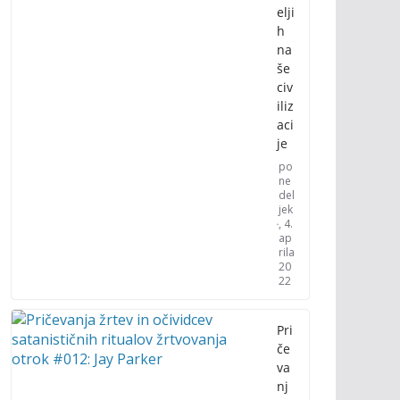
elji
h
na
še
civ
iliz
aci
je
po
ne
del
jek
, 4.
ap
rila
20
22
Pri
če
va
nj