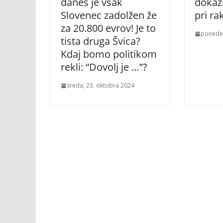
danes je vsak
dokaz
Slovenec zadolžen že
pri ra
za 20.800 evrov! Je to
ponedel
tista druga Švica?
Kdaj bomo politikom
rekli: “Dovolj je …”?
sreda, 23. oktobra 2024