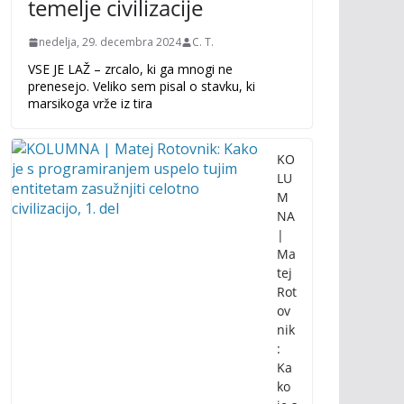
temelje civilizacije
nedelja, 29. decembra 2024
C. T.
VSE JE LAŽ – zrcalo, ki ga mnogi ne
prenesejo. Veliko sem pisal o stavku, ki
marsikoga vrže iz tira
KO
LU
M
NA
|
Ma
tej
Rot
ov
nik
:
Ka
ko