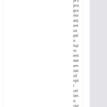
je s
pro
gra
mir
anj
em
us
pel
o
tuji
m
ent
itet
am
zas
už
njit
i
cel
otn
o
civi