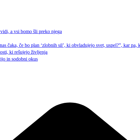
 vidi, a vsi bomo šli preko njega
 nas čaka, če bo plan ‘zlobnih sil’, ki obvladujejo svet, uspel?”, kar pa
ti, ki rešujejo življenja
cijo in sodobni okus