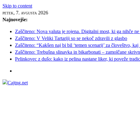
Skip to content
petek, 7. avgusta 2026
Najnovejše:
Zaščiteno: Nova valuta je rojena. Digitalni most, ki ga nihče ne
Zaščiteno: V Veliki Tartariji so se nekoč zdravili z glasbo
Zaščiteno: “Kakšen naj bi bil ‘temen scenarij’ za človeštvo, kaj
Zaščiteno: Trebušna slinavka in bikarbonati – zamolčane skrivnos
Pelinkovec z dušo: kako iz pelina nastane liker, ki poveže tradi