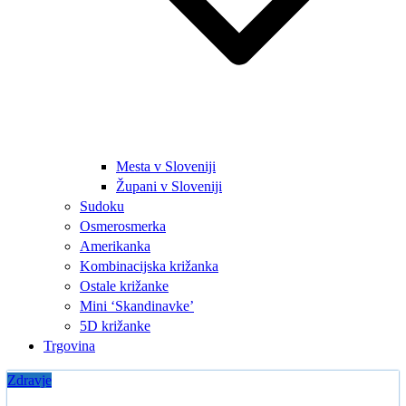
Mesta v Sloveniji
Župani v Sloveniji
Sudoku
Osmerosmerka
Amerikanka
Kombinacijska križanka
Ostale križanke
Mini ‘Skandinavke’
5D križanke
Trgovina
Zdravje