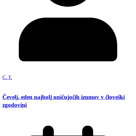
C. T.
Čevelj, eden najbolj uničujočih izumov v človeški
zgodovini