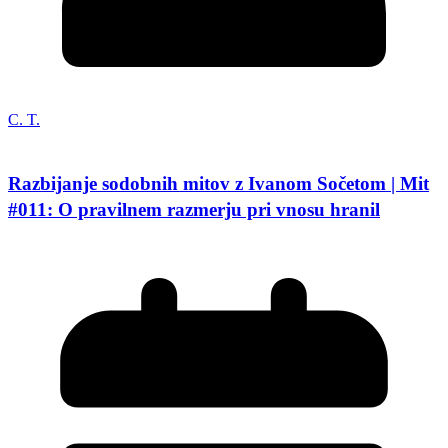
C. T.
Razbijanje sodobnih mitov z Ivanom Sočetom | Mit
#011: O pravilnem razmerju pri vnosu hranil