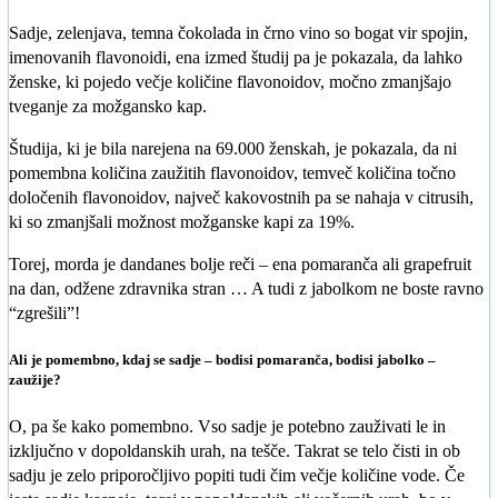
Sadje, zelenjava, temna čokolada in črno vino so bogat vir spojin,
imenovanih flavonoidi, ena izmed študij pa je pokazala, da lahko
ženske, ki pojedo večje količine flavonoidov, močno zmanjšajo
tveganje za možgansko kap.
Študija, ki je bila narejena na 69.000 ženskah, je pokazala, da ni
pomembna količina zaužitih flavonoidov, temveč količina točno
določenih flavonoidov, največ kakovostnih pa se nahaja v citrusih,
ki so zmanjšali možnost možganske kapi za 19%.
Torej, morda je dandanes bolje reči – ena pomaranča ali grapefruit
na dan, odžene zdravnika stran … A tudi z jabolkom ne boste ravno
“zgrešili”!
Ali je pomembno, kdaj se sadje – bodisi pomaranča, bodisi jabolko –
zaužije?
O, pa še kako pomembno. Vso sadje je potebno zauživati le in
izključno v dopoldanskih urah, na tešče. Takrat se telo čisti in ob
sadju je zelo priporočljivo popiti tudi čim večje količine vode. Če