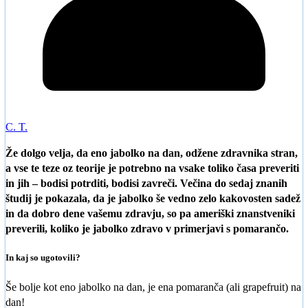
C. T.
Že dolgo velja, da eno jabolko na dan, odžene zdravnika stran,
a vse te teze oz teorije je potrebno na vsake toliko časa preveriti
in jih – bodisi potrditi, bodisi zavreči. Večina do sedaj znanih
študij je pokazala, da je jabolko še vedno zelo kakovosten sadež
in da dobro dene vašemu zdravju, so pa ameriški znanstveniki
preverili, koliko je jabolko zdravo v primerjavi s pomarančo.
In kaj so ugotovili?
Še bolje kot eno jabolko na dan, je ena pomaranča (ali grapefruit) na
dan!