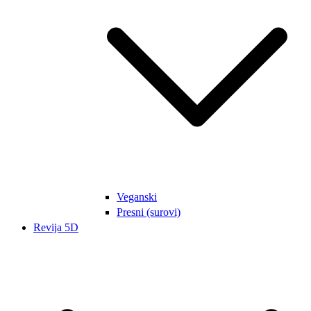
Veganski
Presni (surovi)
Revija 5D