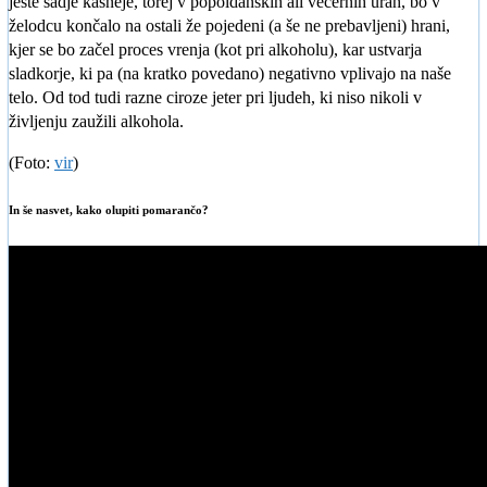
jeste sadje kasneje, torej v popoldanskih ali večernih urah, bo v
želodcu končalo na ostali že pojedeni (a še ne prebavljeni) hrani,
kjer se bo začel proces vrenja (kot pri alkoholu), kar ustvarja
sladkorje, ki pa (na kratko povedano) negativno vplivajo na naše
telo. Od tod tudi razne ciroze jeter pri ljudeh, ki niso nikoli v
življenju zaužili alkohola.
(Foto:
vir
)
In še nasvet, kako olupiti pomarančo?