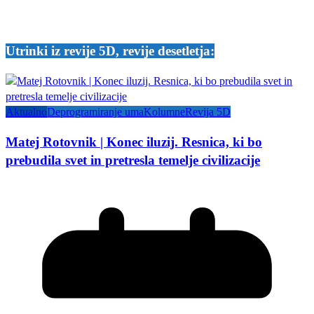
Utrinki iz revije 5D, revije desetletja:
Aktualno
Deprogramiranje uma
Kolumne
Revija 5D
Matej Rotovnik | Konec iluzij. Resnica, ki bo
prebudila svet in pretresla temelje civilizacije