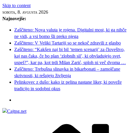
Skip to content
sobota, 8. avgusta 2026
Najnovejše:
Zaščiteno: Nova valuta je rojena. Digitalni most, ki ga nihče
ne vidi, a vsi bomo šli preko njega
Zaščiteno: V Veliki Tartariji so se nekoč zdravili z glasbo
Zaščiteno: “Kakšen naj bi bil ‘temen scenarij’ za človeštvo,
kaj nas čaka, če bo plan ‘zlobnih sil’, ki obvladujejo svet,
uspel?”, kar pa, kot trdi Milan Zarić, sploh ni več dvoma …
Zaščiteno: Trebušna slinavka in bikarbonati – zamolčane
skrivnosti, ki rešujejo življenja
Pelinkovec z dušo: kako iz pelina nastane liker, ki poveže
tradicijo in sodobni okus