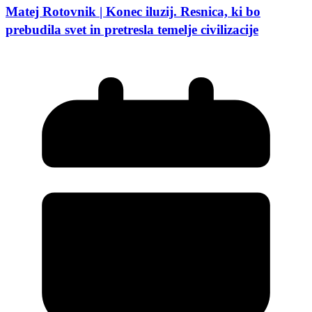
Matej Rotovnik | Konec iluzij. Resnica, ki bo
prebudila svet in pretresla temelje civilizacije