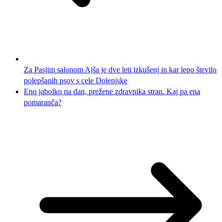
Za Pasjim salonom Ajša je dve leti izkušenj in kar lepo število
polepšanih psov s cele Dolenjske
Eno jabolko na dan, prežene zdravnika stran. Kaj pa ena
pomaranča?