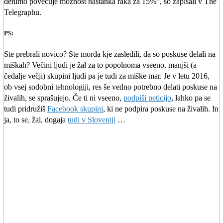
denimo povečuje možnost nastanka raka za 15%”, so zapisali v The
Telegraphu.
PS:
Ste prebrali novico? Ste morda kje zasledili, da so poskuse delali na
miškah? Večini ljudi je žal za to popolnoma vseeno, manjši (a
čedalje večji) skupini ljudi pa je tudi za miške mar. Je v letu 2016,
ob vsej sodobni tehnologiji, res še vedno potrebno delati poskuse na
živalih, se sprašujejo. Če ti ni vseeno,
podpiši peticijo
, lahko pa se
tudi pridružiš
Facebook skupini
, ki ne podpira poskuse na živalih. In
ja, to se, žal, dogaja
tudi v Sloveniji
…