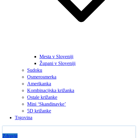
Mesta v Sloveniji
Župani v Sloveniji
Sudoku
Osmerosmerka
Amerikanka
Kombinacijska križanka
Ostale križanke
Mini ‘Skandinavke’
5D križanke
Trgovina
Zdravje