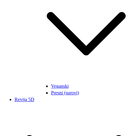
Veganski
Presni (surovi)
Revija 5D