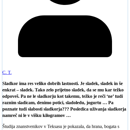
C. T.
Sladkor ima res veliko dobrih lastnosti. Je sladek, sladek in še
enkrat – sladek. Tako zelo prijetno sladek, da se mu kar težko
odpoveš. Pa ne le sladkorju kot takemu, težko je reči ‘ne’ tudi
raznim sladicam, denimo potici, sladoledu, jogurtu … Pa
poznate tudi slabosti sladkorja??? Posledica uživanja sladkorja
namreč ni le v višku kilogramov …
Študija znanstvenikov v Teksasu je pokazala, da hrana, bogata s