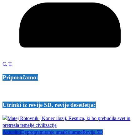
C. T.
Priporočamo:
Utrinki iz revije 5D, revije desetletja:
Aktualno
Deprogramiranje uma
Kolumne
Revija 5D