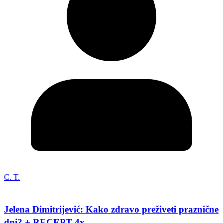
C. T.
Jelena Dimitrijević: Kako zdravo preživeti praznične
dni? + RECEPT 4x