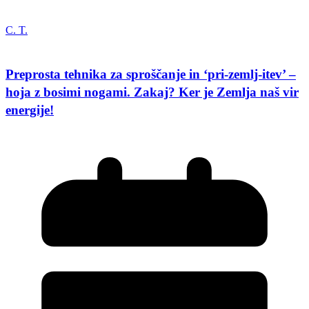
C. T.
Preprosta tehnika za sproščanje in ‘pri-zemlj-itev’ –
hoja z bosimi nogami. Zakaj? Ker je Zemlja naš vir
energije!