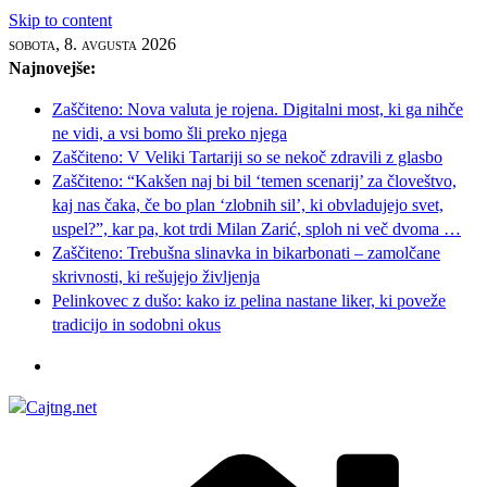
Skip to content
sobota, 8. avgusta 2026
Najnovejše:
Zaščiteno: Nova valuta je rojena. Digitalni most, ki ga nihče
ne vidi, a vsi bomo šli preko njega
Zaščiteno: V Veliki Tartariji so se nekoč zdravili z glasbo
Zaščiteno: “Kakšen naj bi bil ‘temen scenarij’ za človeštvo,
kaj nas čaka, če bo plan ‘zlobnih sil’, ki obvladujejo svet,
uspel?”, kar pa, kot trdi Milan Zarić, sploh ni več dvoma …
Zaščiteno: Trebušna slinavka in bikarbonati – zamolčane
skrivnosti, ki rešujejo življenja
Pelinkovec z dušo: kako iz pelina nastane liker, ki poveže
tradicijo in sodobni okus