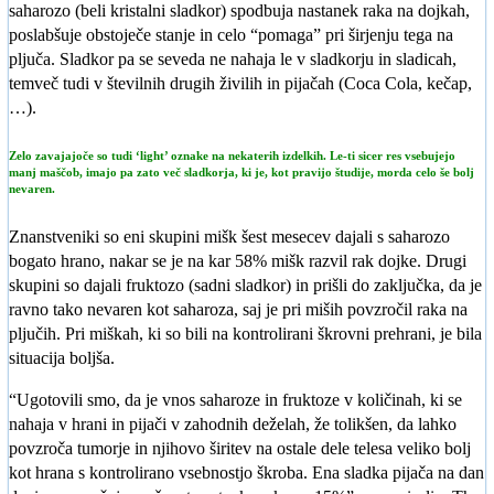
saharozo (beli kristalni sladkor) spodbuja nastanek raka na dojkah,
poslabšuje obstoječe stanje in celo “pomaga” pri širjenju tega na
pljuča. Sladkor pa se seveda ne nahaja le v sladkorju in sladicah,
temveč tudi v številnih drugih živilih in pijačah (Coca Cola, kečap,
…).
Zelo zavajajoče so tudi ‘light’ oznake na nekaterih izdelkih. Le-ti sicer res vsebujejo
manj maščob, imajo pa zato več sladkorja, ki je, kot pravijo študije, morda celo še bolj
nevaren.
Znanstveniki so eni skupini mišk šest mesecev dajali s saharozo
bogato hrano, nakar se je na kar 58% mišk razvil rak dojke. Drugi
skupini so dajali fruktozo (sadni sladkor) in prišli do zaključka, da je
ravno tako nevaren kot saharoza, saj je pri miših povzročil raka na
pljučih. Pri miškah, ki so bili na kontrolirani škrovni prehrani, je bila
situacija boljša.
“Ugotovili smo, da je vnos saharoze in fruktoze v količinah, ki se
nahaja v hrani in pijači v zahodnih deželah, že tolikšen, da lahko
povzroča tumorje in njihovo širitev na ostale dele telesa veliko bolj
kot hrana s kontrolirano vsebnostjo škroba. Ena sladka pijača na dan