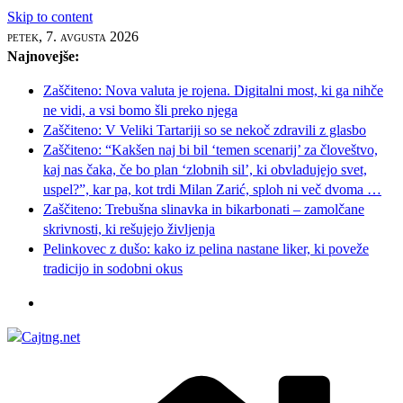
Skip to content
petek, 7. avgusta 2026
Najnovejše:
Zaščiteno: Nova valuta je rojena. Digitalni most, ki ga nihče
ne vidi, a vsi bomo šli preko njega
Zaščiteno: V Veliki Tartariji so se nekoč zdravili z glasbo
Zaščiteno: “Kakšen naj bi bil ‘temen scenarij’ za človeštvo,
kaj nas čaka, če bo plan ‘zlobnih sil’, ki obvladujejo svet,
uspel?”, kar pa, kot trdi Milan Zarić, sploh ni več dvoma …
Zaščiteno: Trebušna slinavka in bikarbonati – zamolčane
skrivnosti, ki rešujejo življenja
Pelinkovec z dušo: kako iz pelina nastane liker, ki poveže
tradicijo in sodobni okus