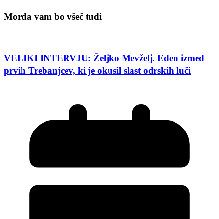
Morda vam bo všeč tudi
VELIKI INTERVJU: Željko Mevželj. Eden izmed
prvih Trebanjcev, ki je okusil slast odrskih luči