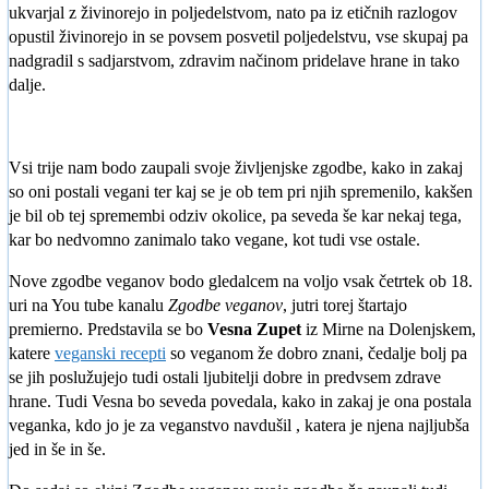
ukvarjal z živinorejo in poljedelstvom, nato pa iz etičnih razlogov
opustil živinorejo in se povsem posvetil poljedelstvu, vse skupaj pa
nadgradil s sadjarstvom, zdravim načinom pridelave hrane in tako
dalje.
Vsi trije nam bodo zaupali svoje življenjske zgodbe, kako in zakaj
so oni postali vegani ter kaj se je ob tem pri njih spremenilo, kakšen
je bil ob tej spremembi odziv okolice, pa seveda še kar nekaj tega,
kar bo nedvomno zanimalo tako vegane, kot tudi vse ostale.
Nove zgodbe veganov bodo gledalcem na voljo vsak četrtek ob 18.
uri na You tube kanalu
Zgodbe veganov
, jutri torej štartajo
premierno. Predstavila se bo
Vesna Zupet
iz Mirne na Dolenjskem,
katere
veganski recepti
so veganom že dobro znani, čedalje bolj pa
se jih poslužujejo tudi ostali ljubitelji dobre in predvsem zdrave
hrane. Tudi Vesna bo seveda povedala, kako in zakaj je ona postala
veganka, kdo jo je za veganstvo navdušil , katera je njena najljubša
jed in še in še.