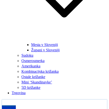
Mesta v Sloveniji
Župani v Sloveniji
Sudoku
Osmerosmerka
Amerikanka
Kombinacijska križanka
Ostale križanke
Mini ‘Skandinavke’
5D križanke
Trgovina
Intervjuji