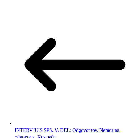
INTERVJU S SPS, V. DEL: Odgovor tov. Nemca na
odgovor g. Kosmača