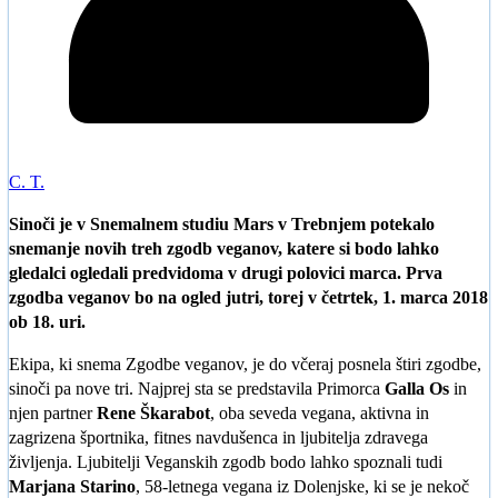
C. T.
Sinoči je v Snemalnem studiu Mars v Trebnjem potekalo
snemanje novih treh zgodb veganov, katere si bodo lahko
gledalci ogledali predvidoma v drugi polovici marca. Prva
zgodba veganov bo na ogled jutri, torej v četrtek, 1. marca 2018
ob 18. uri.
Ekipa, ki snema Zgodbe veganov, je do včeraj posnela štiri zgodbe,
sinoči pa nove tri. Najprej sta se predstavila Primorca
Galla Os
in
njen partner
Rene Škarabot
, oba seveda vegana, aktivna in
zagrizena športnika, fitnes navdušenca in ljubitelja zdravega
življenja. Ljubitelji Veganskih zgodb bodo lahko spoznali tudi
Marjana Starino
, 58-letnega vegana iz Dolenjske, ki se je nekoč