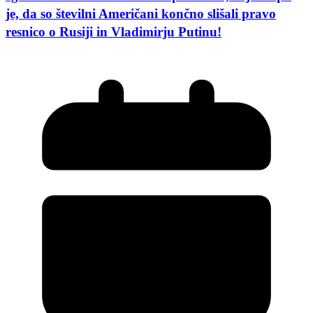
je, da so številni Američani končno slišali pravo
resnico o Rusiji in Vladimirju Putinu!