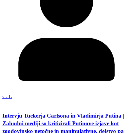
C. T.
Intervju Tuckerja Carlsona in Vladimirja Putina |
Zahodni mediji so kritizirali Putinove izjave kot
zgodovinsko netočne in manipulativne, dejstvo pa