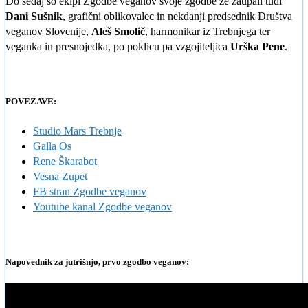
Do sedaj so ekipi Zgodbe veganov svoje zgodbe že zaupali tudi
Dani Sušnik
, grafični oblikovalec in nekdanji predsednik Društva
veganov Slovenije,
Aleš Smolič
, harmonikar iz Trebnjega ter
veganka in presnojedka, po poklicu pa vzgojiteljica
Urška Pene
.
POVEZAVE:
Studio Mars Trebnje
Galla Os
Rene Škarabot
Vesna Zupet
FB stran Zgodbe veganov
Youtube kanal Zgodbe veganov
Napovednik za jutrišnjo, prvo zgodbo veganov: