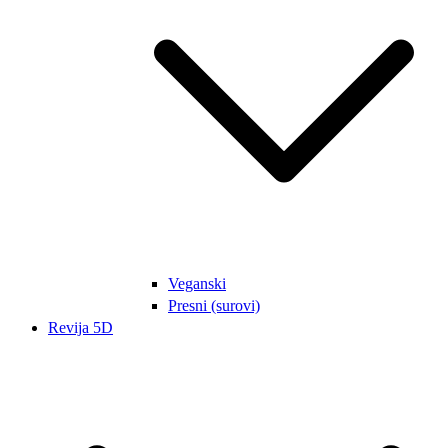
Veganski
Presni (surovi)
Revija 5D