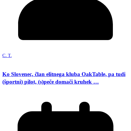
C. T.
Ko Slovenec, član elitnega kluba OakTable, pa tudi
(športni) pilot, (s)peče domači kruhek …