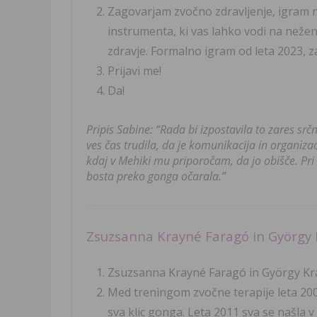
Zagovarjam zvočno zdravljenje, igram 
instrumenta, ki vas lahko vodi na nežen 
zdravje. Formalno igram od leta 2023, 
Prijavi me!
Da!
Pripis Sabine: “Rada bi izpostavila to zares sr
ves čas trudila, da je komunikacija in organiza
kdaj v Mehiki mu priporočam, da jo obišče. Pri 
bosta preko gonga očarala.”
Zsuzsanna Krayné Faragó in György
Zsuzsanna Krayné Faragó in György Kr
Med treningom zvočne terapije leta 200
sva klic gonga. Leta 2011 sva se našla v