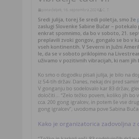
ponedeljek, 16. septembra 2024
C. T.
Sredi julija, torej še sredi poletja, smo že
zaslugi Slovenke Sabine Bučar – potekalo p
enkrat spomnimo, da bo v soboto, 21. sep
preplavili zvoki gongov, gongalo se bo v 
vseh kontinentih. V Severni in Južni Ameriki, 
le, da se v soboto priklopimo na Livestrea
uživamo v pozitivnih vibracijah, ki nam jih
Ko smo o dogodku pisali julija, je bilo na 
iz 54-tih držav. Danes, nekaj dni pred samim
V gonganju bo sodelovalo kar 83 držav, gled
določiti … “
Zelo težko povem, koliko jih bo
cca. 200 gong igralcev, in potem še vse dru
gong igralcev”, uvodoma pove Sabina Bučar
Kako je organizatorica zadovoljna z
“Težko je karkoli reči. 83 sodelujočih drža