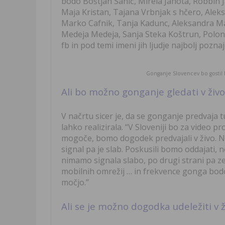
bodo
Boštjan Sanič, Mirela Janota, Robbin J
Maja Kristan, Tajana Vrbnjak s hčero, Alek
Marko Cafnik, Tanja Kadunc, Aleksandra Mar
Medeja Medeja, Sanja Steka Koštrun, Polona
fb in pod temi imeni jih ljudje najbolj poznaj
Gonganje Slovencev bo gostil 
Ali bo možno gonganje gledati v živo
V načrtu sicer je, da se gonganje predvaja t
lahko realizirala. “V Sloveniji bo za video p
mogoče, bomo dogodek predvajali v živo. N
signal pa je slab. Poskusili bomo oddajati, 
nimamo signala slabo, po drugi strani pa ze
mobilnih omrežij … in frekvence gonga bodo
močjo.”
Ali se je možno dogodka udeležiti v ž