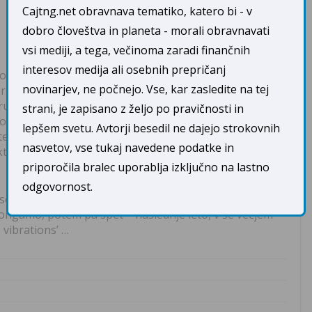
Cajtng.net obravnava tematiko, katero bi - v
dobro človeštva in planeta - morali obravnavati
vsi mediji, a tega, večinoma zaradi finančnih
interesov medija ali osebnih prepričanj
no. To soboto se okoli 20. ure udobno namestite in
novinarjev, ne počnejo. Vse, kar zasledite na tej
r bo deloval naš Livestream, nas spremljajte v živo,
drugi Livestream, ki bo deloval, katerih povezave bomo
strani, je zapisano z željo po pravičnosti in
o zvečer z nami, prepustite se pozitivnim vibracijam in
lepšem svetu. Avtorji besedil ne dajejo strokovnih
er dobrimi željami, v miru in ljubezni pospremiti naš
nasvetov, vse tukaj navedene podatke in
tivno zavest sveta na čim višji nivo, pomagajmo materi
priporočila bralec uporablja izključno na lastno
odgovornost.
se bomo še posebej zavedali, da svet potrebuje
 gongamo, potem pa spet – naslednje leto, v še večjem
 vibrations’ …