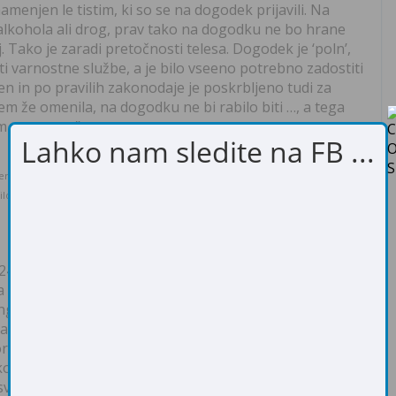
amenjen le tistim, ki so se na dogodek prijavili. Na
lkohola ali drog, prav tako na dogodku ne bo hrane
j. Tako je zaradi pretočnosti telesa. Dogodek je ‘poln’,
iti varnostne službe, a je bilo vseeno potrebno zadostiti
en in po pravilih zakonodaje je poskrbljeno tudi za
em že omenila, na dogodku ne bi rabilo biti …, a tega
im organom.”
Lahko nam sledite na FB ...
 Sabina Bučar in njen partner Matej Rukav, ki ji je bil ves čas v oporo … in se
iložnosti zahvaljuje za vso pomoč.
024, začelo gonganje in kje ga lahko potemtakem
a ne morejo udeležiti? “
Ob 20h pričnemo s programom,
alo do 5:30 naslednji dan. Igralo se bo torej 7,5 ur.
V
izatorji poskrbeli za čim več slik in video posnetkov,
ld Gong Puja Day, kjer bomo objavljali tudi vse, kar se
dkom. Naj omenim še, da bo
v Sloveniji World Gong Pujo
svojem studiu v Ljubljani, Jure Sonjak in njegova