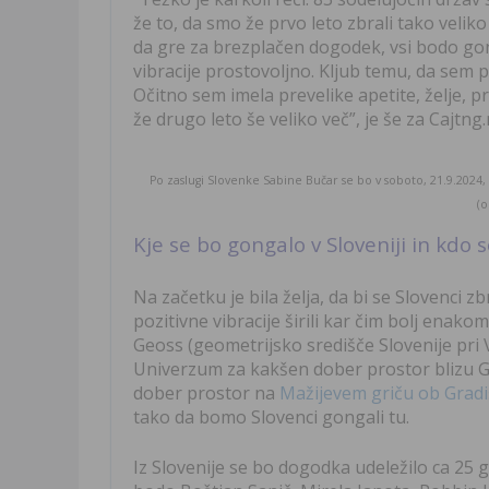
že to, da smo že prvo leto zbrali tako veliko
da gre za brezplačen dogodek, vsi bodo gong
vibracije prostovoljno. Kljub temu, da sem 
Očitno sem imela prevelike apetite, želje, 
že drugo leto še veliko več”, je še za Cajtn
Po zaslugi Slovenke Sabine Bučar se bo v soboto, 21.9.2024, g
(o
Kje se bo gongalo v Sloveniji in kdo 
Na začetku je bila želja, da bi se Slovenci zb
pozitivne vibracije širili kar čim bolj enako
Geoss (geometrijsko središče Slovenije pri V
Univerzum za kakšen dober prostor blizu Ge
dober prostor na
Mažijevem griču ob Gradiš
tako da bomo Slovenci gongali tu.
Iz Slovenije se bo dogodka udeležilo ca 25 