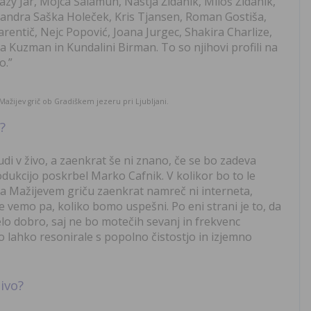
azy Jar, Mojca Šalamun, Nastja Židanik, Miloš Židanik,
sandra Saška Holeček, Kris Tjansen, Roman Gostiša,
entič, Nejc Popović, Joana Jurgec, Shakira Charlize,
 Kuzman in Kundalini Birman. To so njihovi profili na
o.”
Mažijev grič ob Gradiškem jezeru pri Ljubljani.
?
udi v živo, a zaenkrat še ni znano, če se bo zadeva
rodukcijo poskrbel Marko Cafnik. V kolikor bo to le
a Mažijevem griču zaenkrat namreč ni interneta,
ne vemo pa, koliko bomo uspešni. Po eni strani je to, da
lo dobro, saj ne bo motečih sevanj in frekvenc
 lahko resonirale s popolno čistostjo in izjemno
ivo?