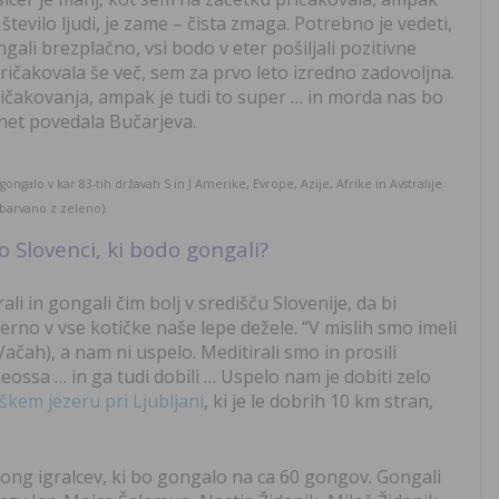
 število ljudi, je zame – čista zmaga. Potrebno je vedeti,
ali brezplačno, vsi bodo v eter pošiljali pozitivne
pričakovala še več, sem za prvo leto izredno zadovoljna.
pričakovanja, ampak je tudi to super … in morda nas bo
g.net povedala Bučarjeva.
ongalo v kar 83-tih državah S in J Amerike, Evrope, Azije, Afrike in Avstralije
barvano z zeleno).
so Slovenci, ki bodo gongali?
rali in gongali čim bolj v središču Slovenije, da bi
merno v vse kotičke naše lepe dežele. “V mislih smo imeli
ačah), a nam ni uspelo. Meditirali smo in prosili
ossa … in ga tudi dobili … Uspelo nam je dobiti zelo
kem jezeru pri Ljubljani
, ki je le dobrih 10 km stran,
gong igralcev, ki bo gongalo na ca 60 gongov. Gongali