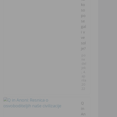
ko
so
po
se
gal
i v
ve
sol
je?
po
ne
del
jek
, 4.
ap
rila
20
22
Q
in
An