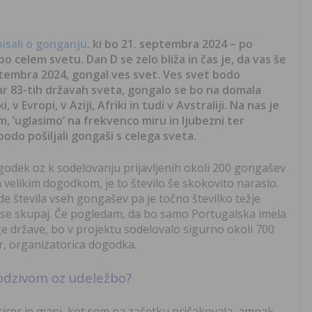
pisali o gonganju
. ki bo 21. septembra 2024 – po
o celem svetu. Dan D se zelo bliža in čas je, da vas še
tembra 2024, gongal ves svet. Ves svet bodo
kar 83-tih državah sveta, gongalo se bo na domala
v Evropi, v Aziji, Afriki in tudi v Avstraliji. Na nas je
m, ‘uglasimo’ na frekvenco miru in ljubezni ter
 bodo pošiljali gongaši s celega sveta.
dogodek oz k sodelovanju prijavljenih okoli 200 gongašev
 velikim dogodkom, je to število še skokovito naraslo.
e števila vseh gongašev pa je točno številko težje
 vse skupaj. Če pogledam, da bo samo Portugalska imela
ge države, bo v projektu sodelovalo sigurno okoli 700
, organizatorica dogodka.
 odzivom oz udeležbo?
v sicer je manj, kot sem na začetku pričakovala, ampak