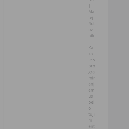
|
Ma
tej
Rot
ov
nik
:
Ka
ko
je s
pro
gra
mir
anj
em
us
pel
o
tuji
m
ent