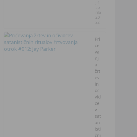
, 4.
ap
rila
20
22
Pri
če
va
nj
a
žrt
ev
in
oči
vid
ce
v
sat
an
isti
čni