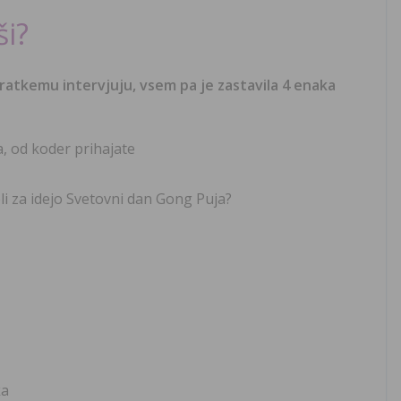
ši?
ratkemu intervjuju, vsem pa je zastavila 4 enaka
a, od koder prihajate
eli za idejo Svetovni dan Gong Puja?
ka