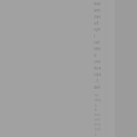
itet
am
zas
už
njit
i
cel
otn
o
civi
liza
cijo
, 1.
del
ne
delj
a,
6.
nov
em
bra
202
2