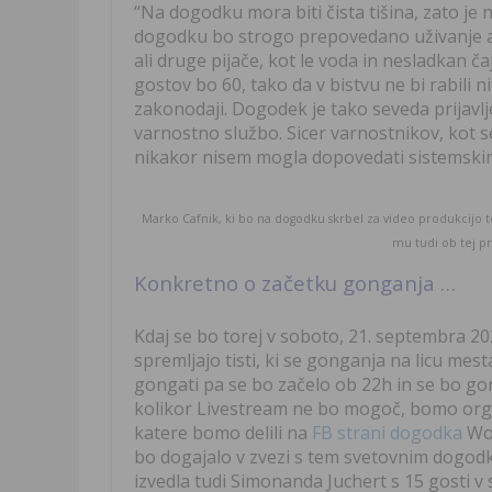
“Na dogodku mora biti čista tišina, zato je n
dogodku bo strogo prepovedano uživanje a
ali druge pijače, kot le voda in nesladkan ča
gostov bo 60, tako da v bistvu ne bi rabili n
zakonodaji. Dogodek je tako seveda prijavlj
varnostno službo. Sicer varnostnikov, kot s
nikakor nisem mogla dopovedati sistemsk
Marko Cafnik, ki bo na dogodku skrbel za video produkcijo ter
mu tudi ob tej pr
Konkretno o začetku gonganja …
Kdaj se bo torej v soboto, 21. septembra 2
spremljajo tisti, ki se gonganja na licu mest
gongati pa se bo začelo ob 22h in se bo gong
kolikor Livestream ne bo mogoč, bomo organ
katere bomo delili na
FB strani dogodka
Wor
bo dogajalo v zvezi s tem svetovnim dogo
izvedla tudi Simonanda Juchert s 15 gosti v 