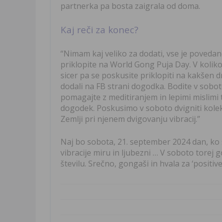
partnerka pa bosta zaigrala od doma.
Kaj reči za konec?
“Nimam kaj veliko za dodati, vse je poveda
priklopite na World Gong Puja Day. V koliko
sicer pa se poskusite priklopiti na kakšen 
dodali na FB strani dogodka. Bodite v sobot
pomagajte z meditiranjem in lepimi mislimi t
dogodek. Poskusimo v soboto dvigniti kolek
Zemlji pri njenem dvigovanju vibracij.”
Naj bo sobota, 21. september 2024 dan, ko 
vibracije miru in ljubezni … V soboto torej
številu. Srečno, gongaši in hvala za ‘positive