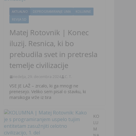
AKTUALNO
DEPROGRAMIRANJE UMA
KOLUMNE
REVIJA 5D
Matej Rotovnik | Konec
iluzij. Resnica, ki bo
prebudila svet in pretresla
temelje civilizacije
nedelja, 29. decembra 2024
C. T.
VSE JE LAŽ – zrcalo, ki ga mnogi ne
prenesejo. Veliko sem pisal o stavku, ki
marsikoga vrže iz tira
KO
LU
M
NA