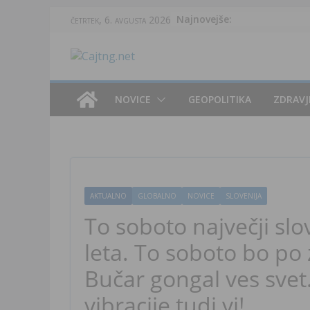
Skip
Najnovejše:
četrtek, 6. avgusta 2026
to
content
NOVICE
GEOPOLITIKA
ZDRAVJ
AKTUALNO
GLOBALNO
NOVICE
SLOVENIJA
To soboto največji sl
leta. To soboto bo po
Bučar gongal ves svet.
vibracije tudi vi!