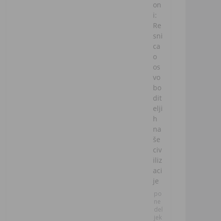
on
i:
Re
sni
ca
o
os
vo
bo
dit
elji
h
na
še
civ
iliz
aci
je
po
ne
del
jek