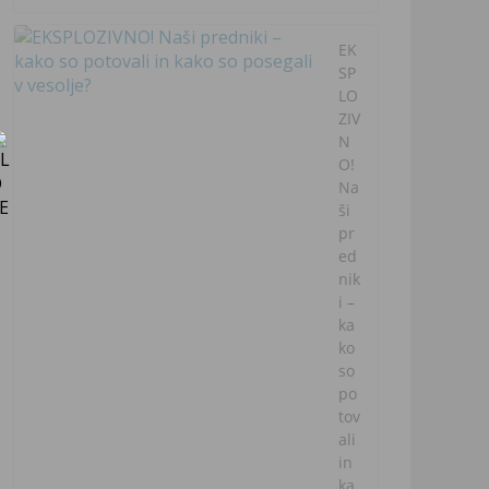
EK
SP
LO
ZIV
N
O!
Na
ši
pr
ed
nik
i –
ka
ko
so
po
tov
ali
in
ka