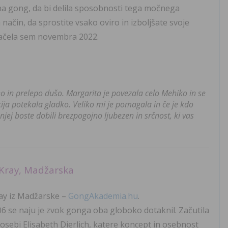
na gong, da bi delila sposobnosti tega močnega
način, da sprostite vsako oviro in izboljšate svoje
začela sem novembra 2022.
čno in prelepo dušo. Margarita je povezala celo Mehiko in se
cija potekala gladko. Veliko mi je pomagala in če je kdo
njej boste dobili brezpogojno ljubezen in srčnost, ki vas
 Kray, Madžarska
ay iz Madžarske –
GongAkademia.hu
.
6 se naju je zvok gonga oba globoko dotaknil. Začutila
 osebi Elisabeth Dierlich, katere koncept in osebnost