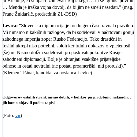
in Britanije, ki si upata ‘zahtevati’ kaj takega … in še ‘gratis’ povrhu
… Menda je iraška vojna dovolj, da bi jim ne smeli nasedati.” (mag.
Franc Žnidaršič, predsednik ZL-DSD)
Levica:
“Slovenska diplomacija je po dolgem času ravnala pravilno.
Mi nimamo nikakršnih razlogov, da bi sodelovali v načrtovani goniji
zahodnega imperija zoper Rusko Federacijo. Tako drastični in
fosilni ukrepi niso potrebni, sploh ker trdnih dokazov o vpletenosti
(še) ni. Nismo dolžni sodelovati pri poskusih pokoritve Rusije
zahodneni diplomaciji. Bolje je ohranjati vsakršne prijateljske
odnose in ostati nevtralni (ne postati proameriški, niti proruski).”
(Klemen Tršinar, kandidat za poslanca Levice)
Odgovorov ostalih strank nismo dobili, v kolikor pa jih dobimo naknadno,
jih bomo objavili pod ta zapis!
(Foto:
vir
)