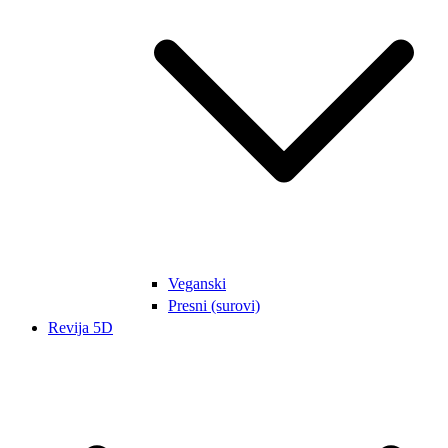
Veganski
Presni (surovi)
Revija 5D