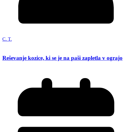
C. T.
Reševanje kozice, ki se je na paši zapletla v ograjo