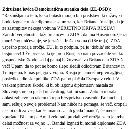
Združena levica-Demokratična stranka dela (ZL-DSD):
“
Razmišljam o tem, kako butasti morajo biti predstavniki držav, ki
bodo izgnale ruske diplomate samo zato, ker Britanci ‘mislijo, da je
za zastrupitev nekega vohuna VERJETNO KRIVA RUSIJA’!
Zaradi ‘verjetnosti – laži britancev in ZDA’, da ima Husein orožje za
množično uničevanje, se je začela Iraška vojna (ki še traja). ZDA
uspešno prodaja orožje, EU, ki to podpira, pa je ‘dobila’ sto tisoče
beguncev!!! Že prve sankcije proti Rusiji so nam povzročile veliko
gospodarsko škodo, sedaj pa naj bi žrtvovali za Britance in ZDA še
več! Upam, da to pot ne bomo slepo sledili odločitvam Britancev in
Trumpelna, ki nas peljejo v vojno. Rusija je namreč nepremagljiva,
posledice idiotske politike ZDA pa bo plačala Evropa v celoti. V
vsakem primeru škode, ki bi ob izgonu diplomatov nastala za
Slovenijo, ne bo plačal nihče drug, kot mi sami. Zato bi morala
oblast zahtevo po takem ukrepu brezprizivno zavrniti. Britanci naj
sami rešujejo svoje probleme! Nam nihče ne pomaga, še več, oropali
nas bi radi za vse, kar še imamo … Jih gleda ‘mandi’, če mene
vprašate! Bi nam pa Amiji zelo radi prodali več orožja, zato je treba
delati možnost za vojno … Banda! Izgnati bi morali diplomate ZDA