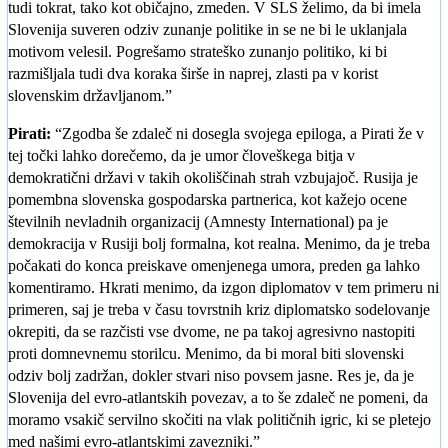
tudi tokrat, tako kot običajno, zmeden. V SLS želimo, da bi imela
Slovenija suveren odziv zunanje politike in se ne bi le uklanjala
motivom velesil. Pogrešamo strateško zunanjo politiko, ki bi
razmišljala tudi dva koraka širše in naprej, zlasti pa v korist
slovenskim državljanom.”
Pirati:
“Zgodba še zdaleč ni dosegla svojega epiloga, a Pirati že v
tej točki lahko dorečemo, da je umor človeškega bitja v
demokratični državi v takih okoliščinah strah vzbujajoč. Rusija je
pomembna slovenska gospodarska partnerica, kot kažejo ocene
številnih nevladnih organizacij (Amnesty International) pa je
demokracija v Rusiji bolj formalna, kot realna. Menimo, da je treba
počakati do konca preiskave omenjenega umora, preden ga lahko
komentiramo. Hkrati menimo, da izgon diplomatov v tem primeru ni
primeren, saj je treba v času tovrstnih kriz diplomatsko sodelovanje
okrepiti, da se razčisti vse dvome, ne pa takoj agresivno nastopiti
proti domnevnemu storilcu. Menimo, da bi moral biti slovenski
odziv bolj zadržan, dokler stvari niso povsem jasne. Res je, da je
Slovenija del evro-atlantskih povezav, a to še zdaleč ne pomeni, da
moramo vsakič servilno skočiti na vlak političnih igric, ki se pletejo
med našimi evro-atlantskimi zavezniki.”