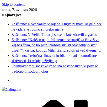
Skip to content
petek, 7. avgusta 2026
Najnovejše:
Zaščiteno: Nova valuta je rojena. Digitalni most, ki ga nihče
ne vidi, a vsi bomo šli preko njega
Zaščiteno: V Veliki Tartariji so se nekoč zdravili z glasbo
Zaščiteno: “Kakšen naj bi bil ‘temen scenarij’ za človeštvo,
kaj nas čaka, če bo plan ‘zlobnih sil’, ki obvladujejo svet,
uspel?”, kar pa, kot trdi Milan Zarić, sploh ni več dvoma …
Zaščiteno: Trebušna slinavka in bikarbonati – zamolčane
skrivnosti, ki rešujejo življenja
Pelinkovec z dušo: kako iz pelina nastane liker, ki poveže
tradicijo in sodobni okus