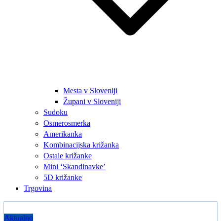
Mesta v Sloveniji
Župani v Sloveniji
Sudoku
Osmerosmerka
Amerikanka
Kombinacijska križanka
Ostale križanke
Mini ‘Skandinavke’
5D križanke
Trgovina
Aktualno