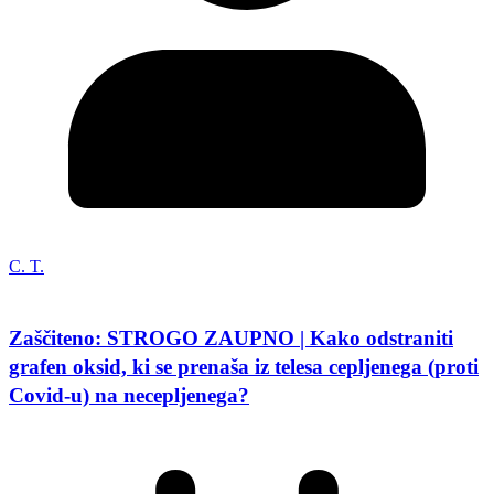
C. T.
Zaščiteno: STROGO ZAUPNO | Kako odstraniti
grafen oksid, ki se prenaša iz telesa cepljenega (proti
Covid-u) na necepljenega?