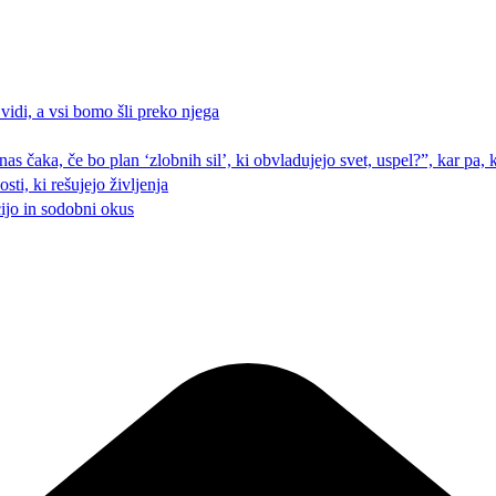
 vidi, a vsi bomo šli preko njega
 nas čaka, če bo plan ‘zlobnih sil’, ki obvladujejo svet, uspel?”, kar pa
ti, ki rešujejo življenja
cijo in sodobni okus