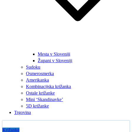
Mesta v Sloveniji
Župani v Sloveniji
Sudoku
Osmerosmerka
Amerikanka
Kombinacijska križanka
Ostale križanke
Mini ‘Skandinavke’
5D križanke
Trgovina
Križanke