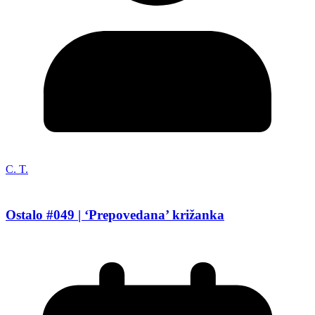
C. T.
Ostalo #049 | ‘Prepovedana’ križanka