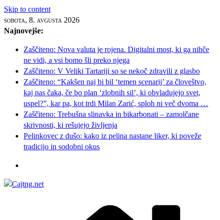
Skip to content
sobota, 8. avgusta 2026
Najnovejše:
Zaščiteno: Nova valuta je rojena. Digitalni most, ki ga nihče
ne vidi, a vsi bomo šli preko njega
Zaščiteno: V Veliki Tartariji so se nekoč zdravili z glasbo
Zaščiteno: “Kakšen naj bi bil ‘temen scenarij’ za človeštvo,
kaj nas čaka, če bo plan ‘zlobnih sil’, ki obvladujejo svet,
uspel?”, kar pa, kot trdi Milan Zarić, sploh ni več dvoma …
Zaščiteno: Trebušna slinavka in bikarbonati – zamolčane
skrivnosti, ki rešujejo življenja
Pelinkovec z dušo: kako iz pelina nastane liker, ki poveže
tradicijo in sodobni okus