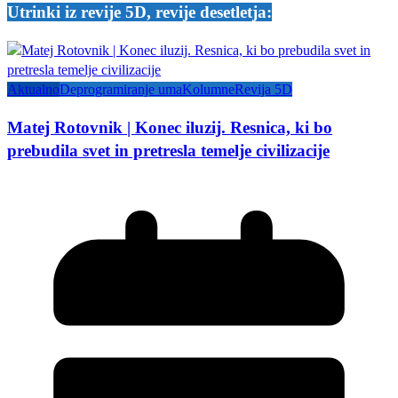
Utrinki iz revije 5D, revije desetletja:
Aktualno
Deprogramiranje uma
Kolumne
Revija 5D
Matej Rotovnik | Konec iluzij. Resnica, ki bo
prebudila svet in pretresla temelje civilizacije