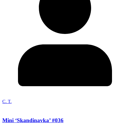
C. T.
Mini ‘Skandinavka’ #036