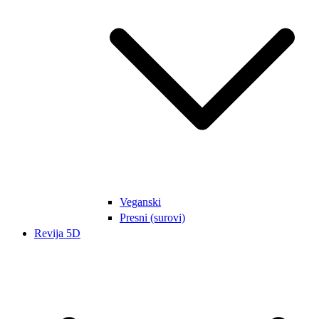
Veganski
Presni (surovi)
Revija 5D