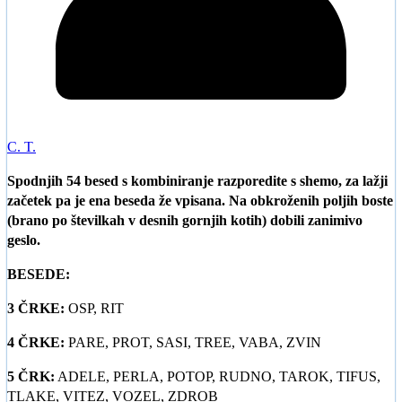
C. T.
Spodnjih 54 besed s kombiniranje razporedite s shemo, za lažji
začetek pa je ena beseda že vpisana. Na obkroženih poljih boste
(brano po številkah v desnih gornjih kotih) dobili zanimivo
geslo.
BESEDE:
3 ČRKE:
OSP, RIT
4 ČRKE:
PARE, PROT, SASI, TREE, VABA, ZVIN
5 ČRK:
ADELE, PERLA, POTOP, RUDNO, TAROK, TIFUS,
TLAKE, VITEZ, VOZEL, ZDROB