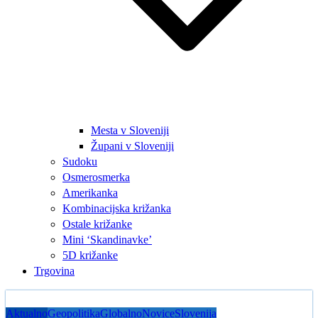
Mesta v Sloveniji
Župani v Sloveniji
Sudoku
Osmerosmerka
Amerikanka
Kombinacijska križanka
Ostale križanke
Mini ‘Skandinavke’
5D križanke
Trgovina
Aktualno
Geopolitika
Globalno
Novice
Slovenija