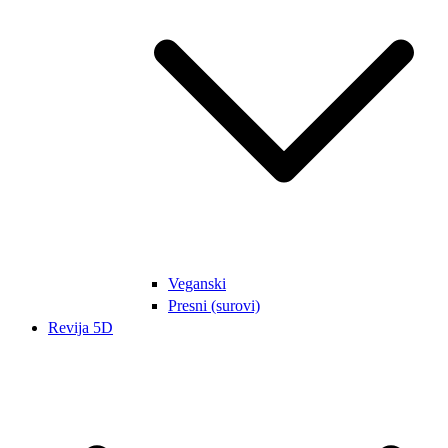
Veganski
Presni (surovi)
Revija 5D