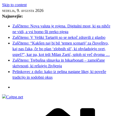
Skip to content
nedelja, 9. avgusta 2026
Najnovejše:
Zaščiteno: Nova valuta je rojena. Digitalni most, ki ga nihče
ne vidi, a vsi bomo šli preko njega
Zaščiteno: V Veliki Tartariji so se nekoč zdravili z glasbo
Zaščiteno: “Kakšen naj bi bil ‘temen scenarij’ za človeštvo,
kaj nas čaka, če bo plan ‘zlobnih sil’, ki obvladujejo svet,
uspel?”, kar pa, kot trdi Milan Zarić, sploh ni več dvoma …
Zaščiteno: Trebušna slinavka in bikarbonati – zamolčane
skrivnosti, ki rešujejo življenja
Pelinkovec z dušo: kako iz pelina nastane liker, ki poveže
tradicijo in sodobni okus