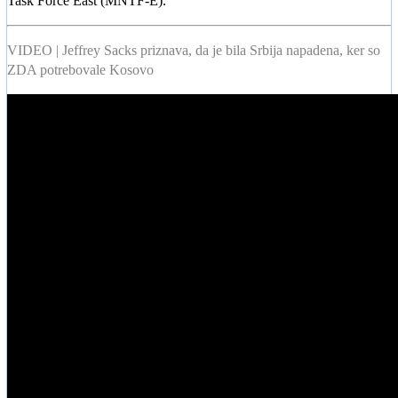
Task Force East (MNTF-E).
VIDEO | Jeffrey Sacks priznava, da je bila Srbija napadena, ker so
ZDA potrebovale Kosovo