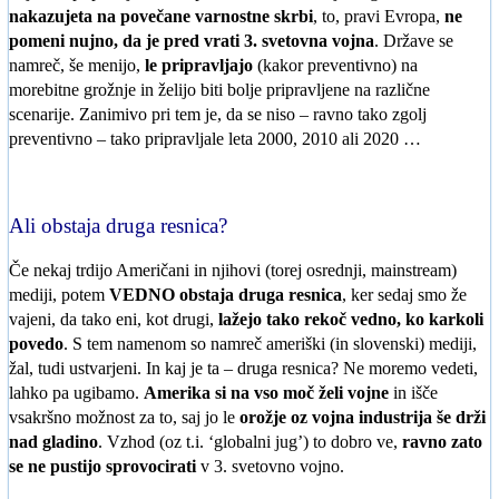
nakazujeta na povečane varnostne skrbi
, to, pravi Evropa,
ne
pomeni nujno, da je pred vrati 3. svetovna vojna
. Države se
namreč, še menijo,
le pripravljajo
(kakor preventivno) na
morebitne grožnje in želijo biti bolje pripravljene na različne
scenarije. Zanimivo pri tem je, da se niso – ravno tako zgolj
preventivno – tako pripravljale leta 2000, 2010 ali 2020 …
Ali obstaja druga resnica?
Če nekaj trdijo Američani in njihovi (torej osrednji, mainstream)
mediji, potem
VEDNO obstaja druga resnica
, ker sedaj smo že
vajeni, da tako eni, kot drugi,
lažejo tako rekoč vedno, ko karkoli
povedo
. S tem namenom so namreč ameriški (in slovenski) mediji,
žal, tudi ustvarjeni. In kaj je ta – druga resnica? Ne moremo vedeti,
lahko pa ugibamo.
Amerika si na vso moč želi vojne
in išče
vsakršno možnost za to, saj jo le
orožje oz vojna industrija še drži
nad gladino
. Vzhod (oz t.i. ‘globalni jug’) to dobro ve,
ravno zato
se ne pustijo sprovocirati
v 3. svetovno vojno.