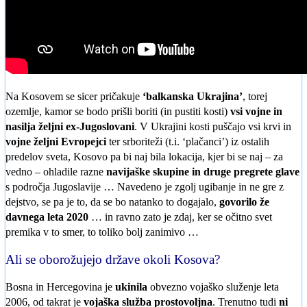
Na Kosovem se sicer pričakuje
‘balkanska Ukrajina’
, torej
ozemlje, kamor se bodo prišli boriti (in pustiti kosti)
vsi vojne in
nasilja željni ex-Jugoslovani
. V Ukrajini kosti puščajo vsi krvi in
vojne željni Evropejci
ter srboriteži (t.i. ‘plačanci’) iz ostalih
predelov sveta, Kosovo pa bi naj bila lokacija, kjer bi se naj – za
vedno – ohladile razne
navijaške skupine in druge pregrete glave
s področja Jugoslavije … Navedeno je zgolj ugibanje in ne gre z
dejstvo, se pa je to, da se bo natanko to dogajalo,
govorilo že
davnega leta 2020
… in ravno zato je zdaj, ker se očitno svet
premika v to smer, to toliko bolj zanimivo …
Ali se oborožujejo države okoli Kosova?
Bosna in Hercegovina je
ukinila
obvezno vojaško služenje leta
2006, od takrat je
vojaška služba prostovoljna
. Trenutno tudi
ni