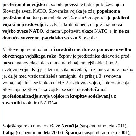
profesionalno vojsko
in so bile povezane tudi s približevanjem
Slovenije zvezi NATO. Slovenska vojska je zdaj
popolnoma
profesionalna
, kar pomeni, da vojaško službo opravljajo
poklicni
vojaki in prostovoljci
…, kar hkrati pomeni, da gre uradno
za
vojsko zveze NATO
, ki mora upoštevati ukaze NATO-a, in
ne za
domačo, suvereno, patriotsko vojsko
Slovenije.
V Sloveniji trenutno tudi
ni uradnih načrtov za ponovno uvedbo
obveznega vojaškega roka
, čeprav je predsednica države že pred
meseci napovedala, da so pred nami najtemnejši oblaki po 2.
svetovni vojni. Kaj je s tem mislila povedati, ni znano, a prav možno
je, da je med vrsticami želela namigniti, da prihaja 3. svetovna
vojna, kajti le ta se lahko enači z 2. svetovno vojno, katero omenja.
Slovenija oz Slovenska vojska se sicer
osredotoča na
profesionalizacijo svoje vojske
in
krepitev sodelovanja z
zavezniki
v okviru NATO-a.
Vojaškega roka nimajo države
Nemčija
(suspendirano leta 2011),
Italija
(suspendirano leta 2005),
Španija
(suspendirano leta 2001),