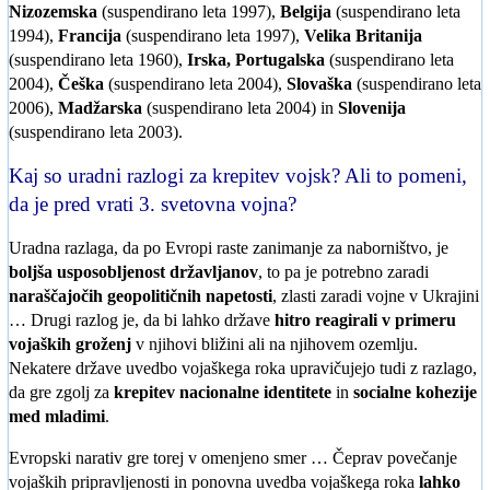
Nizozemska
(suspendirano leta 1997),
Belgija
(suspendirano leta
1994),
Francija
(suspendirano leta 1997),
Velika Britanija
(suspendirano leta 1960),
Irska, Portugalska
(suspendirano leta
2004),
Češka
(suspendirano leta 2004),
Slovaška
(suspendirano leta
2006),
Madžarska
(suspendirano leta 2004) in
Slovenija
(suspendirano leta 2003).
Kaj so uradni razlogi za krepitev vojsk? Ali to pomeni,
da je pred vrati 3. svetovna vojna?
Uradna razlaga, da po Evropi raste zanimanje za naborništvo, je
boljša usposobljenost državljanov
, to pa je potrebno zaradi
naraščajočih geopolitičnih napetosti
, zlasti zaradi vojne v Ukrajini
… Drugi razlog je, da bi lahko države
hitro reagirali v primeru
vojaških groženj
v njihovi bližini ali na njihovem ozemlju.
Nekatere države uvedbo vojaškega roka upravičujejo tudi z razlago,
da gre zgolj za
krepitev nacionalne identitete
in
socialne kohezije
med mladimi
.
Evropski narativ gre torej v omenjeno smer … Čeprav povečanje
vojaških pripravljenosti in ponovna uvedba vojaškega roka
lahko