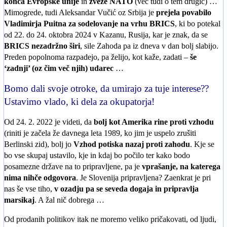
konca Evropske unije
in
zveze NATO
(več tudi o tem drugič) …
Mimogrede, tudi Aleksandar Vučić oz Srbija je
prejela povabilo
Vladimirja Puitna za sodelovanje na vrhu BRICS
, ki bo potekal
od 22. do 24. oktobra 2024 v Kazanu, Rusija, kar je znak, da se
BRICS nezadržno širi
, sile Zahoda pa iz dneva v dan bolj slabijo.
Preden popolnoma razpadejo, pa želijo, kot kaže, zadati –
še
‘zadnji’ (oz čim več njih) udarec
…
Bomo dali svoje otroke, da umirajo za tuje interese??
Ustavimo vlado, ki dela za okupatorja!
Od 24. 2. 2022 je videti, da
bolj kot Amerika rine proti vzhodu
(riniti je začela že davnega leta 1989, ko jim je uspelo zrušiti
Berlinski zid), bolj jo
Vzhod potiska nazaj proti zahodu
. Kje se
bo vse skupaj ustavilo, kje in kdaj bo počilo ter kako bodo
posamezne države na to pripravljene, pa je
vprašanje, na katerega
nima nihče odgovora
. Je Slovenija pripravljena? Zaenkrat je pri
nas še vse tiho,
v ozadju pa se seveda dogaja in pripravlja
marsikaj
. A žal nič dobrega …
Od prodanih politikov itak ne moremo veliko pričakovati, od ljudi,