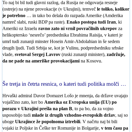
To naj bi bil tudi glavni razlog, da Rusija ne odgovarja resneje
(ostreje) na njene provokacije (v Ukrajini), temveč
le toliko, kolikor
je potrebno
… in tako bo delala do razpada Amerike (Amderika
namreč slabi, ruski BDP pa raste).
Enako postopa tudi Iran
, ki
Ameriki oz Izraelu
ravno zato ni vrnil povračilnih ukrepov
za
helikoptersko ‘nesrečo’ predsednika Ebrahima Raisija, v kateri je
umrl tudi zunanji minster Hosein Amir-Abdolahian in še sedem
drugih ljudi. Tudi Srbija se, kot je Vulinu, podpredsedniku srbske
vlade,
svetoval Sergej Lavrov
(ruski zunanji minister),
zadržuje,
da ne pade na ameriške provokacijami
na Kosovu.
Še tretja in četrta resnica, o kateri tudi politika molči …
Hrvaški admiral Davor Domazet Lošo je mnenja, da države uvajajo
vojaščino zato, ker bo
Amerika oz Evropska unija (EU) po
porazu v Ukrajini prešla na plan B
, to pa bo, da za vojno
usposobijo tudi
mlade iz drugih vzhodno-evropskih držav
, saj so
uboge
Ukrajince že popolnoma iztrebili
. V načrtu naj bi bili
vojaki iz Poljske in Češke ter Romunije in Bolgarije,
v tem času pa