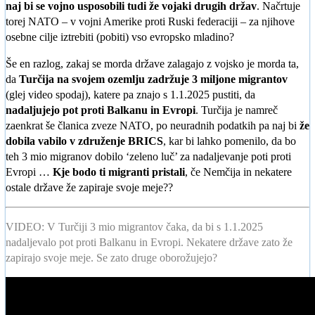
naj bi se vojno usposobili tudi že vojaki drugih držav
. Načrtuje
torej NATO – v vojni Amerike proti Ruski federaciji – za njihove
osebne cilje iztrebiti (pobiti) vso evropsko mladino?
Še en razlog, zakaj se morda države zalagajo z vojsko je morda ta,
da
Turčija na svojem ozemlju zadržuje 3 miljone migrantov
(glej video spodaj), katere pa znajo s 1.1.2025 pustiti, da
nadaljujejo pot proti Balkanu in Evropi
. Turčija je namreč
zaenkrat še članica zveze NATO, po neuradnih podatkih pa naj bi
že
dobila vabilo v združenje BRICS
, kar bi lahko pomenilo, da bo
teh 3 mio migranov dobilo ‘zeleno luč’ za nadaljevanje poti proti
Evropi …
Kje bodo ti migranti pristali
, če Nemčija in nekatere
ostale države že zapiraje svoje meje??
VIDEO: V Turčiji 3 mio migrantov čaka, da bi s 1.1.2025
nadaljevalo pot proti Balkanu in Evropi. Nekatere države zato že
zapirajo svoje meje. Se zato druge oborožujejo?