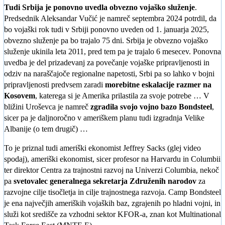
Tudi Srbija je ponovno uvedla obvezno vojaško služenje
.
Predsednik Aleksandar Vučić je namreč septembra 2024 potrdil, da
bo vojaški rok tudi v Srbiji ponovno uveden od 1. januarja 2025,
obvezno služenje pa bo trajalo 75 dni. Srbija je obvezno vojaško
služenje ukinila leta 2011, pred tem pa je trajalo 6 mesecev. Ponovna
uvedba je del prizadevanj za povečanje vojaške pripravljenosti in
odziv na naraščajoče regionalne napetosti, Srbi pa so lahko v bojni
pripravljenosti predvsem zaradi
morebitne eskalacije razmer na
Kosovem
, katerega si je Amerika prilastila za svoje potrebe … V
bližini Uroševca je namreč
zgradila svojo vojno bazo Bondsteel
,
sicer pa je daljnoročno v ameriškem planu tudi izgradnja Velike
Albanije (o tem drugič) …
To je priznal tudi ameriški ekonomist Jeffrey Sacks (glej video
spodaj), ameriški ekonomist, sicer profesor na Harvardu in Columbii
ter direktor Centra za trajnostni razvoj na Univerzi Columbia, nekoč
pa
svetovalec generalnega sekretarja Združenih narodov
za
razvojne cilje tisočletja in cilje trajnostnega razvoja. Camp Bondsteel
je ena največjih ameriških vojaških baz, zgrajenih po hladni vojni, in
služi kot središče za vzhodni sektor KFOR-a, znan kot Multinational