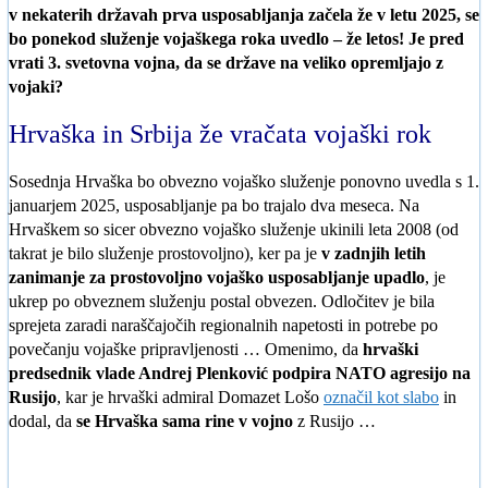
v nekaterih državah prva usposabljanja začela že v letu 2025, se
bo ponekod služenje vojaškega roka uvedlo – že letos! Je pred
vrati 3. svetovna vojna, da se države na veliko opremljajo z
vojaki?
Hrvaška in Srbija že vračata vojaški rok
Sosednja Hrvaška bo obvezno vojaško služenje ponovno uvedla s 1.
januarjem 2025, usposabljanje pa bo trajalo dva meseca. Na
Hrvaškem so sicer obvezno vojaško služenje ukinili leta 2008 (od
takrat je bilo služenje prostovoljno), ker pa je
v zadnjih letih
zanimanje za prostovoljno vojaško usposabljanje upadlo
, je
ukrep po obveznem služenju postal obvezen. Odločitev je bila
sprejeta zaradi naraščajočih regionalnih napetosti in potrebe po
povečanju vojaške pripravljenosti … Omenimo, da
hrvaški
predsednik vlade Andrej Plenković podpira NATO agresijo na
Rusijo
, kar je hrvaški admiral Domazet Lošo
označil kot slabo
in
dodal, da
se Hrvaška sama rine v vojno
z Rusijo …