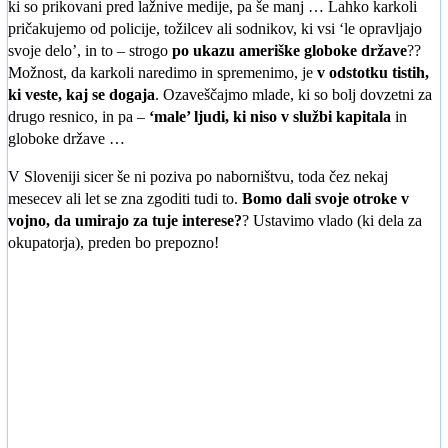
ki so prikovani pred lažnive medije, pa še manj … Lahko karkoli
pričakujemo od policije, tožilcev ali sodnikov, ki vsi ‘le opravljajo
svoje delo’, in to – strogo
po ukazu ameriške globoke države
??
Možnost, da karkoli naredimo in spremenimo, je
v odstotku tistih,
ki veste, kaj se dogaja
. Ozaveščajmo mlade, ki so bolj dovzetni za
drugo resnico, in pa –
‘male’ ljudi, ki niso v službi kapitala
in
globoke države …
V Sloveniji sicer še ni poziva po naborništvu, toda čez nekaj
mesecev ali let se zna zgoditi tudi to.
Bomo dali svoje otroke v
vojno, da umirajo za tuje interese?
? Ustavimo vlado (ki dela za
okupatorja), preden bo prepozno!