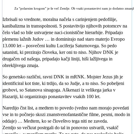
Za “polarnim krogom” je še več Zemlje. Ob vsaki ponastavitvi nam jo dodatno zmanjš
Izbrisali so vrednote, moralna načela s carinjenjem pedofilije,
kanibalizma in transspolnosti. S postavitvijo njihovih potomcev na
čelo vlad so bile ustvarjene naci-cionistične hierarhije. Pripadajo
plemenu lažnih Judov … in dominirajo nad staro materjo Evropo
13.000 let – posvečeni kultu Luciferja Saturnovega. So pedo
satanisti, ki prezirajo človeka, ker oni to niso. Njihov DNK je
drugačen od našega, pripadajo kačji liniji, hiši lažljivega in
obrekljivega zmaja.
So genetsko različni, ravni DNK in mRNK. Mojster Jezus jih je
identificiral kot tiste, ki trdijo, da so Judje, a to niso. So pobeljeni
grobovi, so Satanova sinagoga. Aškenazi iz velikega jarka v
Hazariji, ki organizirajo ponastavitev vsakih 100 let.
Naredijo čist list, a medtem to povedo (vedno nam morajo povedati
vse in to počnejo skozi znanstvenofantastične filme, pesmi, modo in
oddaje) … Medtem, ko se človeštvo tega niti ne zaveda.
Zemljo so večkrat postrgali do tal in ponovno ustvarili, vsakič