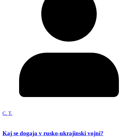
C. T.
Kaj se dogaja v rusko-ukrajinski vojni?