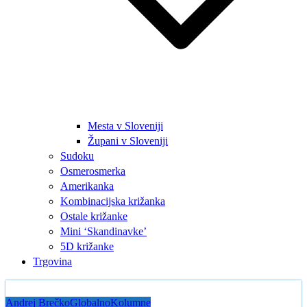
Mesta v Sloveniji
Župani v Sloveniji
Sudoku
Osmerosmerka
Amerikanka
Kombinacijska križanka
Ostale križanke
Mini ‘Skandinavke’
5D križanke
Trgovina
Andrej Brečko
Globalno
Kolumne