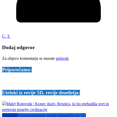
C. T.
Dodaj odgovor
Za objavo komentarja se morate
prijaviti
.
Priporočamo:
Utrinki iz revije 5D, revije desetletja:
Aktualno
Deprogramiranje uma
Kolumne
Revija 5D