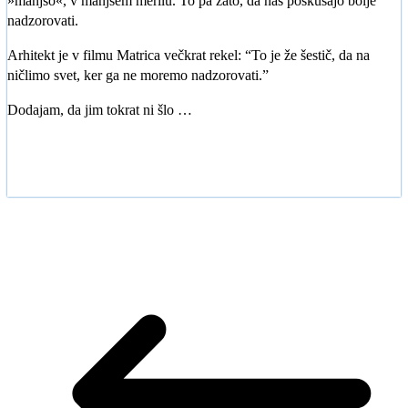
»manjšo«, v manjšem merilu. To pa zato, da nas poskušajo bolje
nadzorovati.
Arhitekt je v filmu Matrica večkrat rekel: “To je že šestič, da na
ničlimo svet, ker ga ne moremo nadzorovati.”
Dodajam, da jim tokrat ni šlo …