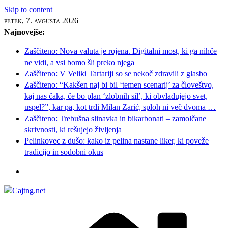
Skip to content
petek, 7. avgusta 2026
Najnovejše:
Zaščiteno: Nova valuta je rojena. Digitalni most, ki ga nihče
ne vidi, a vsi bomo šli preko njega
Zaščiteno: V Veliki Tartariji so se nekoč zdravili z glasbo
Zaščiteno: “Kakšen naj bi bil ‘temen scenarij’ za človeštvo,
kaj nas čaka, če bo plan ‘zlobnih sil’, ki obvladujejo svet,
uspel?”, kar pa, kot trdi Milan Zarić, sploh ni več dvoma …
Zaščiteno: Trebušna slinavka in bikarbonati – zamolčane
skrivnosti, ki rešujejo življenja
Pelinkovec z dušo: kako iz pelina nastane liker, ki poveže
tradicijo in sodobni okus