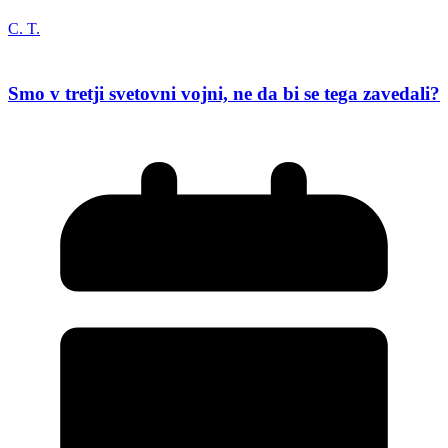
C. T.
Smo v tretji svetovni vojni, ne da bi se tega zavedali?