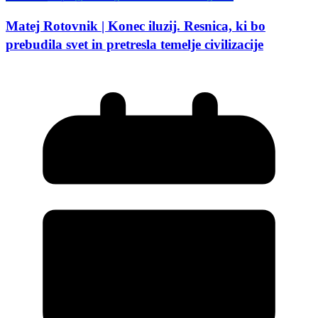
Matej Rotovnik | Konec iluzij. Resnica, ki bo
prebudila svet in pretresla temelje civilizacije