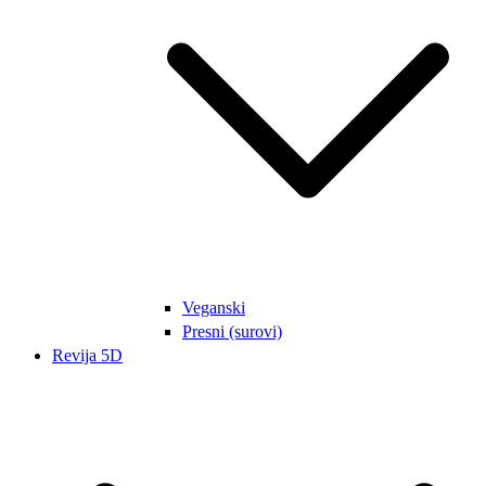
Veganski
Presni (surovi)
Revija 5D