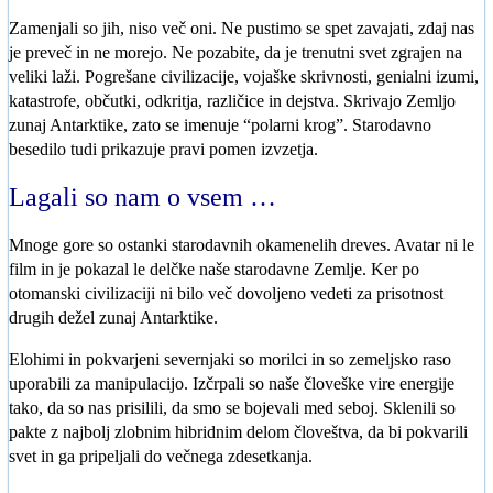
Zamenjali so jih, niso več oni. Ne pustimo se spet zavajati, zdaj nas
je preveč in ne morejo. Ne pozabite, da je trenutni svet zgrajen na
veliki laži. Pogrešane civilizacije, vojaške skrivnosti, genialni izumi,
katastrofe, občutki, odkritja, različice in dejstva. Skrivajo Zemljo
zunaj Antarktike, zato se imenuje “polarni krog”. Starodavno
besedilo tudi prikazuje pravi pomen izvzetja.
Lagali so nam o vsem …
Mnoge gore so ostanki starodavnih okamenelih dreves. Avatar ni le
film in je pokazal le delčke naše starodavne Zemlje. Ker po
otomanski civilizaciji ni bilo več dovoljeno vedeti za prisotnost
drugih dežel zunaj Antarktike.
Elohimi in pokvarjeni severnjaki so morilci in so zemeljsko raso
uporabili za manipulacijo. Izčrpali so naše človeške vire energije
tako, da so nas prisilili, da smo se bojevali med seboj. Sklenili so
pakte z najbolj zlobnim hibridnim delom človeštva, da bi pokvarili
svet in ga pripeljali do večnega zdesetkanja.