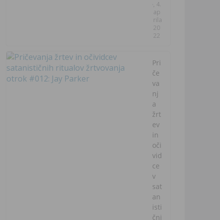
, 4.
ap
rila
20
22
Pri
če
va
nj
a
žrt
ev
in
oči
vid
ce
v
sat
an
isti
čni