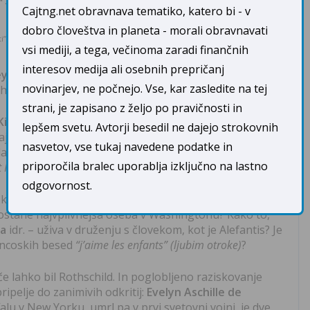
Cajtng.net obravnava tematiko, katero bi - v
V vili
Tonyja Podeste
so ponosno razstavljena
dobro človeštva in planeta - morali obravnavati
i”.
tudi dela
Louise Bourgeois
. Med njimi je
vsi mediji, a tega, večinoma zaradi finančnih
skulptura, imenovana
“Arch of Hysteria” (Lok
interesov medija ali osebnih prepričanj
eya Dahmerja
, serijskega morilca, ki je užival v
novinarjev, ne počnejo. Vse, kar zasledite na tej
hovih teles v čudne položaje.
strani, je zapisano z željo po pravičnosti in
Kim Noble
, ki je v otroštvu doživela hude travme, kar ji
lepšem svetu. Avtorji besedil ne dajejo strokovnih
ajst različnih osebnosti. Njeno delo prikazuje grozljive
nasvetov, vse tukaj navedene podatke in
odabljajo mučenje in posilstva. Je ena od umetnic, katerih
priporočila bralec uporablja izključno na lastno
 Ping Pong
.
odgovornost.
azkazuje gole, zlorabljene, mučene, posiljene in ubite
 postane najvplivnejša oseba v Washingtonu? Kako to,
ma
idr. – uživa v druženju s človekom, kot je Alefantis? Je
rancoskih besed
“j’aime les enfants” (ljubim otroke)
?
e lahko bil Rothschild. In poglobljeno raziskovanje
ipelje do zanimivih odkritij:
Evelyn Aschille de
falu v New Yorku, umrl pa v prvi svetovni vojni, je dve