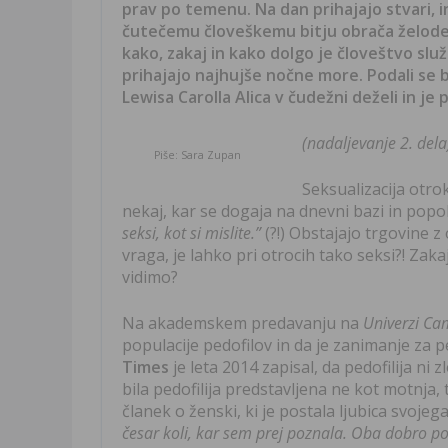
prav po temenu. Na dan prihajajo stvari, i
čutečemu človeškemu bitju obrača želodec 
kako, zakaj in kako dolgo je človeštvo služ
prihajajo najhujše nočne more. Podali se bo
Lewisa Carolla Alica v čudežni deželi in j
(nadaljevanje 2. dela
Piše: Sara Zupan
Seksualizacija otrok
nekaj, kar se dogaja na dnevni bazi in pop
seksi, kot si mislite.”
(?!) Obstajajo trgovine z 
vraga, je lahko pri otrocih tako seksi?! Zaka
vidimo?
Na akademskem predavanju na
Univerzi Ca
populacije pedofilov in da je zanimanje za 
Times
je leta 2014 zapisal, da pedofilija ni
bila pedofilija predstavljena ne kot motnja
članek o ženski, ki je postala ljubica svojeg
česar koli, kar sem prej poznala. Oba dobro poz