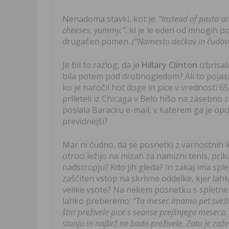
Nenadoma stavki, kot je:
“Instead of pasta a
cheeses, yummy.”
, ki je le eden od mnogih 
drugačen pomen.
(“Namesto dečkov in čudoviti
Je bil to razlog, da je
Hillary Clinton
izbrisal
bila potem pod drobnogledom? Ali to pojasnj
ko je naročil hot doge in pice v vrednosti 65
prileteli iz Chicaga v Belo hišo na zasebno z
poslala Baracku e-mail, v katerem ga je opoz
previdnejši?
Mar ni čudno, da se posnetki z varnostnih ka
otroci ležijo na mizah za namizni tenis, pr
nadstropju? Kdo jih gleda? In zakaj ima sple
zaščiten vstop na skrivne oddelke, kjer lah
velike vsote? Na nekem posnetku s spletne s
lahko preberemo:
“Ta mesec imamo pet svežih
štiri preživele pice s seanse prejšnjega meseca
stanju in najbrž ne bodo preživele. Zato je zaž