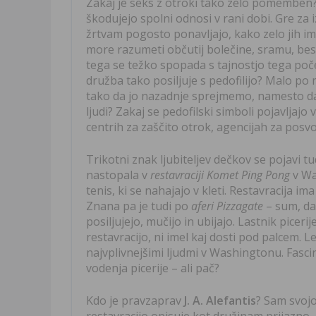
Zakaj je seks z otroki tako zelo pomemben?
škodujejo spolni odnosi v rani dobi. Gre za
žrtvam pogosto ponavljajo, kako zelo jih im
more razumeti občutij bolečine, sramu, besa
tega se težko spopada s tajnostjo tega poč
družba tako posiljuje s pedofilijo? Malo po 
tako da jo nazadnje sprejmemo, namesto da b
ljudi? Zakaj se pedofilski simboli pojavljajo 
centrih za zaščito otrok, agencijah za posvoj
Trikotni znak ljubiteljev dečkov se pojavi 
nastopala v
restavraciji Komet Ping Pong
v Wa
tenis, ki se nahajajo v kleti. Restavracija i
Znana pa je tudi po
aferi Pizzagate
– sum, da 
posiljujejo, mučijo in ubijajo. Lastnik picerij
restavracijo, ni imel kaj dosti pod palcem. L
najvplivnejšimi ljudmi v Washingtonu. Fasc
vodenja picerije – ali pač?
Kdo je pravzaprav
J. A. Alefantis
? Sam svoj