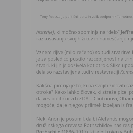
Tony Podesta je politični lobist in velik podpornik “umetnost
histerije)
, ki močno spominja na “delo”
Jeffr
razkosavanju svojih žrtev in nameščanju nji
Vznemirljive (milo rečeno) so tudi stvaritve
je za posledico pustilo razcepljenost na trin
stvari, ki jih je doživela kot otrok. Slike up
dela so razstavljena tudi v restavraciji
Komet
Kakšna picerija je to, ki na svojih zidovih r
otroke? Kako lahko človek, ki streže pice,
da ves politični vrh ZDA –
Clintonovi, Oba
mogoče, da je njegov priimek izpeljan iz f
Neki Anon je posumil, da bi Alefantis mogoč
družinskega drevesa Rothschildov nas res pr
Rothschild
(1886-1917), ki je bil rojen v Buf