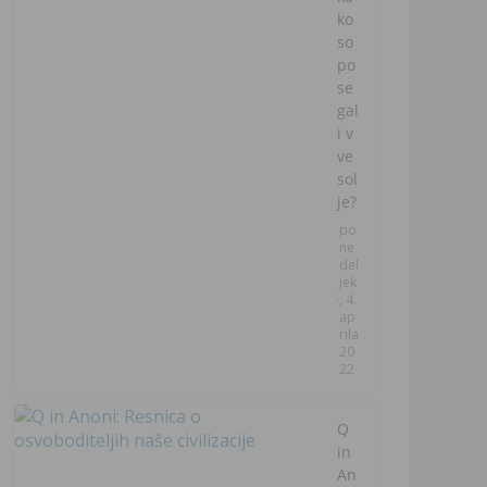
ko
so
po
se
gal
i v
ve
sol
je?
po
ne
del
jek
, 4.
ap
rila
20
22
Q
in
An