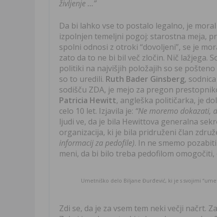
življenje …”
Da bi lahko vse to postalo legalno, je moral
izpolnjen temeljni pogoj: starostna meja, pr
spolni odnosi z otroki “dovoljeni”, se je mora
zato da to ne bi bil več zločin. Nič lažjega. S
politiki na najvišjih položajih so se pošteno 
so to uredili.
Ruth Bader Ginsberg
, sodnic
sodišču ZDA, je mejo za pregon prestopnikov
Patricia Hewitt
, angleška političarka, je d
celo 10 let. Izjavila je:
“Ne moremo dokazati, d
ljudi ve, da je bila Hewittova generalna se
organizacija, ki je bila pridruženi član zdru
informacij za pedofile)
. In ne smemo pozabit
meni, da bi bilo treba pedofilom omogočiti, 
Umetniško delo Biljane Đurđević, ki je s svojimi “ume
Zdi se, da je za vsem tem neki večji načrt. Z