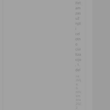
itet
am
zas
už
njit
i
cel
otn
o
civi
liza
cijo
, 1.
del
ne
delj
a,
6.
nov
em
bra
202
2