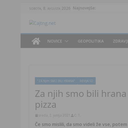
Skip
Najnovejše:
sobota, 8. avgusta 2026
to
content
NOVICE
GEOPOLITIKA
ZDRAVJ
"ZA NJIH SMO BILI HRANA"
REVIJA 5D
Za njih smo bili hrana 
pizza
sreda, 2. junija 2021
C. T.
Če smo mislili, da smo videli že vse, potem