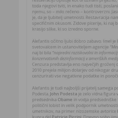
restavracijo opisuje kot družinam prijazno,
toda njegovi tviti, in enako tudi tisti, poslani
njemu, so – milo rečeno – kontroverzni. Ja
je, da je ljubitelj umetnosti. Restavracija 
specifičnim okusom. Zidove picerije, ki naj bi
krasijo slike, ki so izredno sporne.
Alefantis očitno ljubi dobro zabavo. Imel j
svetovalcem in ustanoviteljem agencije
“Med
naj bi bila
“napredni raziskovalni in informacij
konzervativnih dezinformacij v ameriških medij
Cenzura predstavlja eno največjih groženj d
2010 prejela milijon dolarjev od nikogar d
cenzurirati vse negativne podatke in poroči
Alefantis je tudi najboljši prijatelj sameg
Podesta.
John Podesta
je zelo vidna figura v
predsednika
Obame
in vodja predsednišk
politični lobist in velik podpornik umetnost
umetnikov, na primer nizozemske avtorice
kupca del
Patricie Piccini
. Dnevno sobo jima