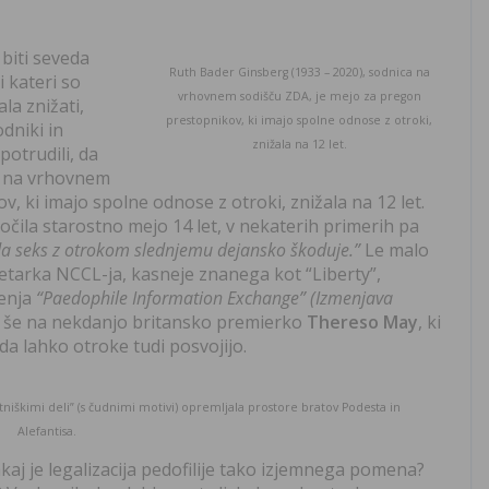
 biti seveda
Ruth Bader Ginsberg (1933 – 2020), sodnica na
i kateri so
vrhovnem sodišču ZDA, je mejo za pregon
la znižati,
prestopnikov, ki imajo spolne odnose z otroki,
odniki in
znižala na 12 let.
potrudili, da
a na vrhovnem
, ki imajo spolne odnose z otroki, znižala na 12 let.
oločila starostno mejo 14 let, v nekaterih primerih pa
a seks z otrokom slednjemu dejansko škoduje.”
Le malo
kretarka NCCL-ja, kasneje znanega kot “Liberty”,
ženja
“Paedophile Information Exchange” (Izmenjava
i še na nekdanjo britansko premierko
Thereso May
, ki
da lahko otroke tudi posvojijo.
tniškimi deli” (s čudnimi motivi) opremljala prostore bratov Podesta in
Alefantisa.
akaj je legalizacija pedofilije tako izjemnega pomena?