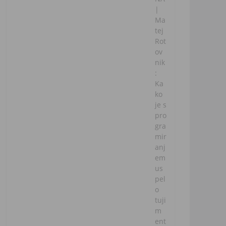
|
Ma
tej
Rot
ov
nik
:
Ka
ko
je s
pro
gra
mir
anj
em
us
pel
o
tuji
m
ent