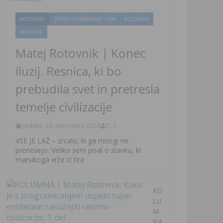
AKTUALNO
DEPROGRAMIRANJE UMA
KOLUMNE
REVIJA 5D
Matej Rotovnik | Konec
iluzij. Resnica, ki bo
prebudila svet in pretresla
temelje civilizacije
nedelja, 29. decembra 2024
C. T.
VSE JE LAŽ – zrcalo, ki ga mnogi ne
prenesejo. Veliko sem pisal o stavku, ki
marsikoga vrže iz tira
KO
LU
M
NA