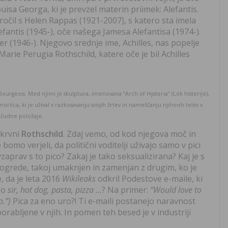
isa Georga, ki je prevzel materin priimek: Alefantis.
ročil s Helen Rappas (1921-2007), s katero sta imela
lefantis (1945-), oče našega Jamesa Alefantisa (1974-).
 (1946-). Njegovo srednje ime, Achilles, nas popelje
Marie Perugia Rothschild, katere oče je bil Achilles
Bourgeois. Med njimi je skulptura, imenovana “Arch of Hysteria” (Lok histerije),
rilca, ki je užival v razkosavanju svojih žrtev in nameščanju njihovih teles v
čudne položaje.
okrvni
Rothschild
. Zdaj vemo, od kod njegova moč in
bomo verjeli, da politični voditelji uživajo samo v pici
vzaprav s to pico? Zakaj je tako seksualizirana? Kaj je s
imogrede, takoj umaknjen in zamenjan z drugim, ko je
, da je leta 2016
Wikileaks
odkril Podestove e-maile, ki
so
sir, hot dog, pasta, pizza …
? Na primer:
“Would love to
o.”)
Pica za eno uro?! Ti e-maili postanejo naravnost
rabljene v njih. In pomen teh besed je v industriji