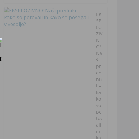
EK
SP
LO
ZIV
N
O!
Na
ši
pr
ed
nik
i –
ka
ko
so
po
tov
ali
in
ka