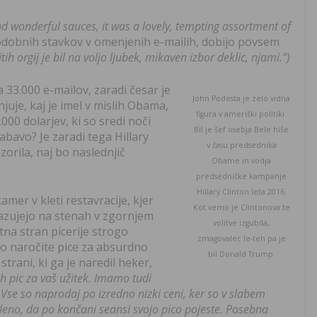
nd wonderful sauces, it was a lovely, tempting assortment of
podobnih stavkov v omenjenih e-mailih, dobijo povsem
h orgij je bil na voljo ljubek, mikaven izbor deklic, njami.”)
a 33.000 e-mailov, zaradi česar je
John Podesta je zelo vidna
uje, kaj je imel v mislih Obama,
figura v ameriški politiki.
.000 dolarjev, ki so sredi noči
Bil je šef osebja Bele hiše
abavo? Je zaradi tega Hillary
v času predsednika
orila, naj bo naslednjič
Obame in vodja
predsedniške kampanje
Hillary Clinton leta 2016.
mer v kleti restavracije, kjer
Kot vemo je Clintonova te
ikazujejo na stenah v zgornjem
volitve izgubila,
tna stran picerije strogo
zmagovalec le-teh pa je
ko naročite pice za absurdno
bil Donald Trump.
trani, ki ga je naredil heker,
 pic za vaš užitek. Imamo tudi
. Vse so naprodaj po izredno nizki ceni, ker so v slabem
eleno, da po končani seansi svojo pico pojeste. Posebna