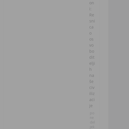
on
i:
Re
sni
ca
o
os
vo
bo
dit
elji
h
na
še
civ
iliz
aci
je
po
ne
del
jek