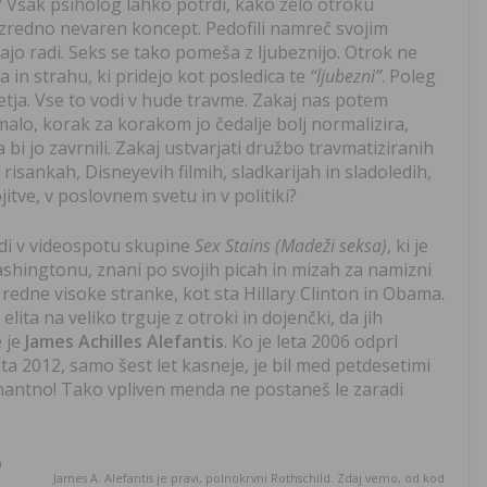
 Vsak psiholog lahko potrdi, kako zelo otroku
 izredno nevaren koncept. Pedofili namreč svojim
ajo radi. Seks se tako pomeša z ljubeznijo. Otrok ne
 in strahu, ki pridejo kot posledica te
“ljubezni”
. Poleg
etja. Vse to vodi v hude travme. Zakaj nas potem
malo, korak za korakom jo čedalje bolj normalizira,
i jo zavrnili. Zakaj ustvarjati družbo travmatiziranih
v risankah, Disneyevih filmih, sladkarijah in sladoledih,
itve, v poslovnem svetu in v politiki?
tudi v videospotu skupine
Sex Stains (Madeži seksa)
, ki je
shingtonu, znani po svojih picah in mizah za namizni
ma redne visoke stranke, kot sta Hillary Clinton in Obama.
elita na veliko trguje z otroki in dojenčki, da jih
e je
James Achilles Alefantis
. Ko je leta 2006 odprl
eta 2012, samo šest let kasneje, je bil med petdesetimi
inantno! Tako vpliven menda ne postaneš le zaradi
o
James A. Alefantis je pravi, polnokrvni Rothschild. Zdaj vemo, od kod