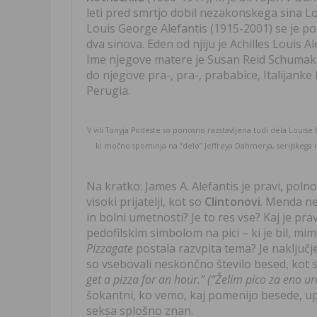
leti pred smrtjo dobil nezakonskega sina Lou
Louis George Alefantis (1915-2001) se je po
dva sinova. Eden od njiju je Achilles Louis A
Ime njegove matere je Susan Reid Schumaker
do njegove pra-, pra-, prababice, Italijanke 
Perugia.
V vili Tonyja Podeste so ponosno razstavljena tudi dela Louise 
ki močno spominja na “delo” Jeffreya Dahmerja, serijskega mo
Na kratko: James A. Alefantis je pravi, poln
visoki prijatelji, kot so
Clintonovi
. Menda ne 
in bolni umetnosti? Je to res vse? Kaj je pra
pedofilskim simbolom na pici – ki je bil, m
Pizzagate
postala razvpita tema? Je naključje
so vsebovali neskončno število besed, kot 
get a pizza for an hour.” (“Želim pico za eno ur
šokantni, ko vemo, kaj pomenijo besede, upo
seksa splošno znan.