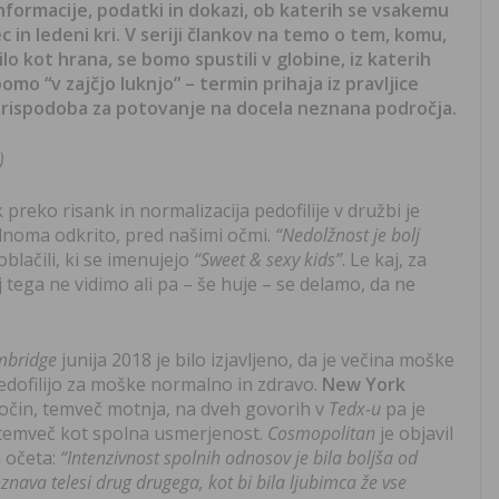
nformacije, podatki in dokazi, ob katerih se vsakemu
in ledeni kri. V seriji člankov na temo o tem, komu,
ilo kot hrana, se bomo spustili v globine, iz katerih
mo “v zajčjo luknjo” – termin prihaja iz pravljice
e prispodoba za potovanje na docela neznana področja.
)
 preko risank in normalizacija pedofilije v družbi je
olnoma odkrito, pred našimi očmi.
“Nedolžnost je bolj
oblačili, ki se imenujejo
“Sweet & sexy kids”
. Le kaj, za
j tega ne vidimo ali pa – še huje – se delamo, da ne
mbridge
junija 2018 je bilo izjavljeno, da je večina moške
pedofilijo za moške normalno in zdravo.
New York
 zločin, temveč motnja, na dveh govorih v
Tedx-u
pa je
, temveč kot spolna usmerjenost.
Cosmopolitan
je objavil
a očeta:
“Intenzivnost spolnih odnosov je bila boljša od
nava telesi drug drugega, kot bi bila ljubimca že vse