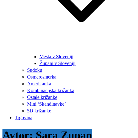
Mesta v Sloveniji
Župani v Sloveniji
Sudoku
Osmerosmerka
Amerikanka
Kombinacijska križanka
Ostale križanke
Mini ‘Skandinavke’
5D križanke
Trgovina
Avtor:
Sara Zupan