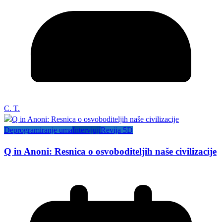
C. T.
Deprogramiranje uma
Intervjuji
Revija 5D
Q in Anoni: Resnica o osvoboditeljih naše civilizacije