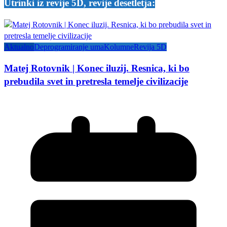
Utrinki iz revije 5D, revije desetletja:
Aktualno
Deprogramiranje uma
Kolumne
Revija 5D
Matej Rotovnik | Konec iluzij. Resnica, ki bo
prebudila svet in pretresla temelje civilizacije