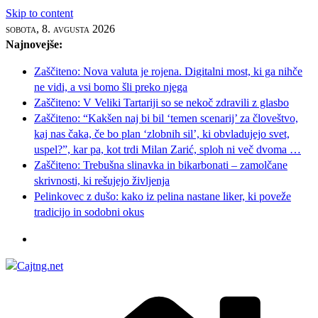
Skip to content
sobota, 8. avgusta 2026
Najnovejše:
Zaščiteno: Nova valuta je rojena. Digitalni most, ki ga nihče
ne vidi, a vsi bomo šli preko njega
Zaščiteno: V Veliki Tartariji so se nekoč zdravili z glasbo
Zaščiteno: “Kakšen naj bi bil ‘temen scenarij’ za človeštvo,
kaj nas čaka, če bo plan ‘zlobnih sil’, ki obvladujejo svet,
uspel?”, kar pa, kot trdi Milan Zarić, sploh ni več dvoma …
Zaščiteno: Trebušna slinavka in bikarbonati – zamolčane
skrivnosti, ki rešujejo življenja
Pelinkovec z dušo: kako iz pelina nastane liker, ki poveže
tradicijo in sodobni okus