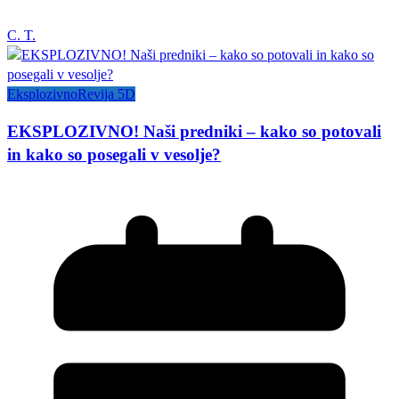
C. T.
Eksplozivno
Revija 5D
EKSPLOZIVNO! Naši predniki – kako so potovali
in kako so posegali v vesolje?