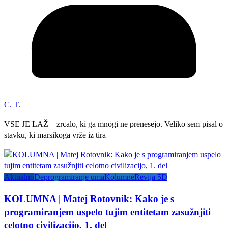
C. T.
VSE JE LAŽ – zrcalo, ki ga mnogi ne prenesejo. Veliko sem pisal o
stavku, ki marsikoga vrže iz tira
Aktualno
Deprogramiranje uma
Kolumne
Revija 5D
KOLUMNA | Matej Rotovnik: Kako je s
programiranjem uspelo tujim entitetam zasužnjiti
celotno civilizacijo, 1. del