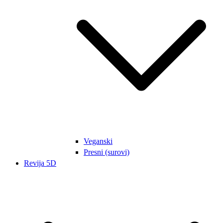
Veganski
Presni (surovi)
Revija 5D