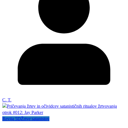
C. T.
Revija 5D
Žrtve satanistov