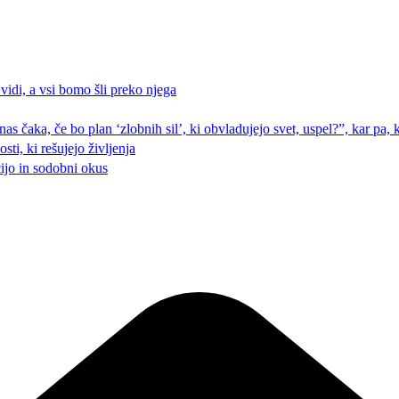
 vidi, a vsi bomo šli preko njega
 nas čaka, če bo plan ‘zlobnih sil’, ki obvladujejo svet, uspel?”, kar pa
ti, ki rešujejo življenja
cijo in sodobni okus