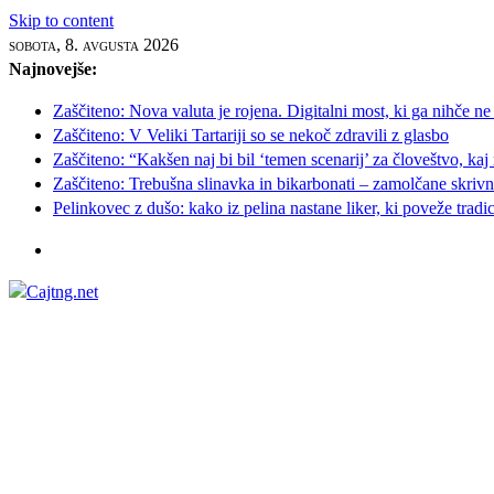
Skip to content
sobota, 8. avgusta 2026
Najnovejše:
Zaščiteno: Nova valuta je rojena. Digitalni most, ki ga nihče ne
Zaščiteno: V Veliki Tartariji so se nekoč zdravili z glasbo
Zaščiteno: “Kakšen naj bi bil ‘temen scenarij’ za človeštvo, kaj
Zaščiteno: Trebušna slinavka in bikarbonati – zamolčane skrivnos
Pelinkovec z dušo: kako iz pelina nastane liker, ki poveže tradi