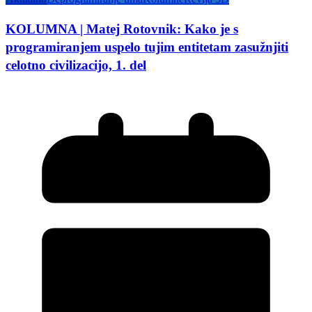
KOLUMNA | Matej Rotovnik: Kako je s
programiranjem uspelo tujim entitetam zasužnjiti
celotno civilizacijo, 1. del