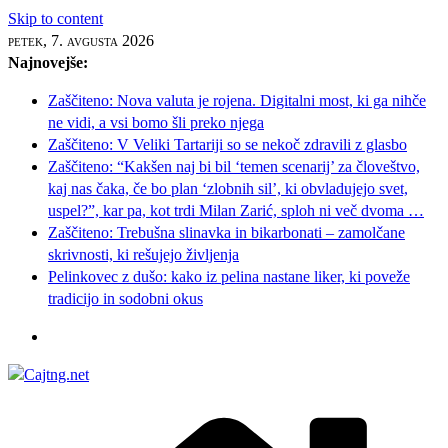
Skip to content
petek, 7. avgusta 2026
Najnovejše:
Zaščiteno: Nova valuta je rojena. Digitalni most, ki ga nihče
ne vidi, a vsi bomo šli preko njega
Zaščiteno: V Veliki Tartariji so se nekoč zdravili z glasbo
Zaščiteno: “Kakšen naj bi bil ‘temen scenarij’ za človeštvo,
kaj nas čaka, če bo plan ‘zlobnih sil’, ki obvladujejo svet,
uspel?”, kar pa, kot trdi Milan Zarić, sploh ni več dvoma …
Zaščiteno: Trebušna slinavka in bikarbonati – zamolčane
skrivnosti, ki rešujejo življenja
Pelinkovec z dušo: kako iz pelina nastane liker, ki poveže
tradicijo in sodobni okus