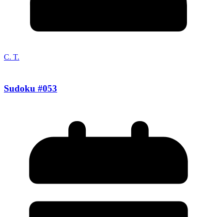
C. T.
Sudoku #053