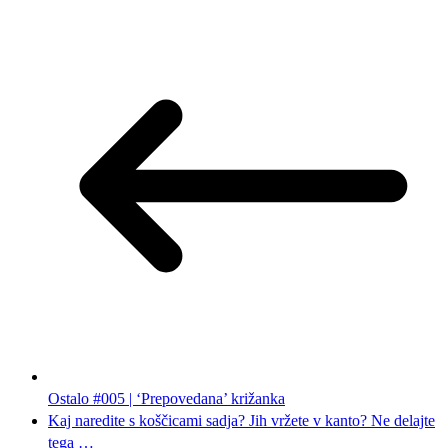
Ostalo #005 | ‘Prepovedana’ križanka
Kaj naredite s koščicami sadja? Jih vržete v kanto? Ne delajte
tega …