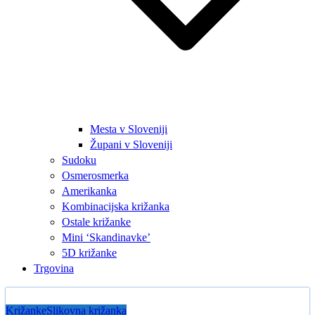
Mesta v Sloveniji
Župani v Sloveniji
Sudoku
Osmerosmerka
Amerikanka
Kombinacijska križanka
Ostale križanke
Mini ‘Skandinavke’
5D križanke
Trgovina
Križanke
Slikovna križanka