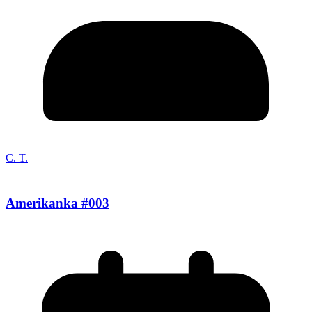
C. T.
Amerikanka #003