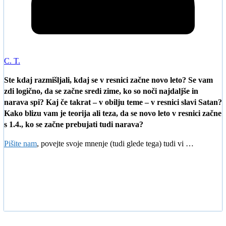
C. T.
Ste kdaj razmišljali, kdaj se v resnici začne novo leto? Se vam
zdi logično, da se začne sredi zime, ko so noči najdaljše in
narava spi? Kaj če takrat – v obilju teme – v resnici slavi Satan?
Kako blizu vam je teorija ali teza, da se novo leto v resnici začne
s 1.4., ko se začne prebujati tudi narava?
Pišite nam
, povejte svoje mnenje (tudi glede tega) tudi vi …