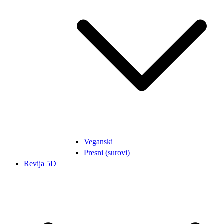
Veganski
Presni (surovi)
Revija 5D