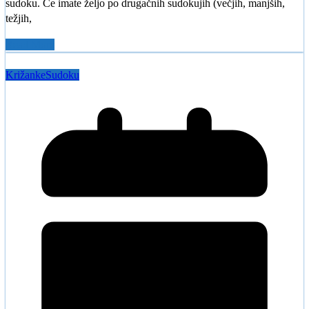
sudoku. Če imate željo po drugačnih sudokujih (večjih, manjših,
težjih,
Read More
Križanke
Sudoku