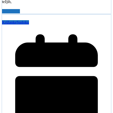
težjih,
Read More
Križanke
Sudoku