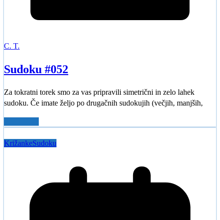
C. T.
Sudoku #052
Za tokratni torek smo za vas pripravili simetrični in zelo lahek
sudoku. Če imate željo po drugačnih sudokujih (večjih, manjših,
Read More
Križanke
Sudoku