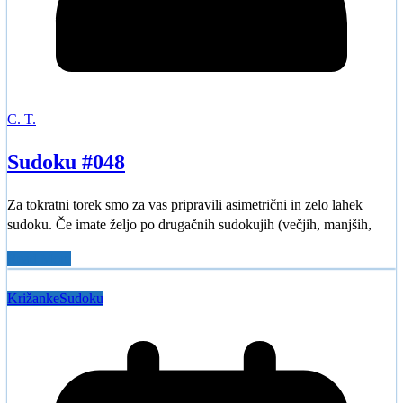
C. T.
Sudoku #048
Za tokratni torek smo za vas pripravili asimetrični in zelo lahek
sudoku. Če imate željo po drugačnih sudokujih (večjih, manjših,
Read More
Križanke
Sudoku