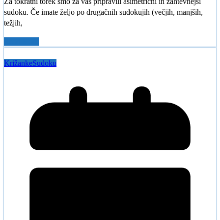
Za tokratni torek smo za vas pripravili asimetrični in zahtevnejši
sudoku. Če imate željo po drugačnih sudokujih (večjih, manjših,
težjih,
Read More
Križanke
Sudoku