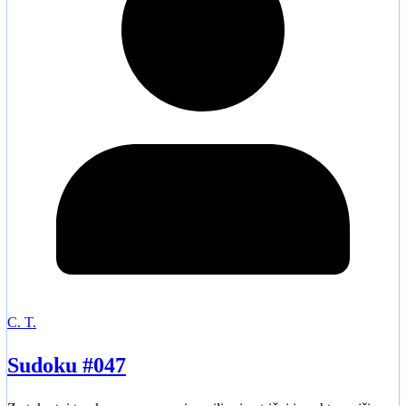
C. T.
Sudoku #047