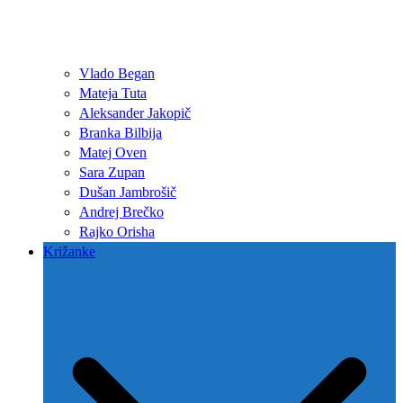
Vlado Began
Mateja Tuta
Aleksander Jakopič
Branka Bilbija
Matej Oven
Sara Zupan
Dušan Jambrošič
Andrej Brečko
Rajko Orisha
Križanke