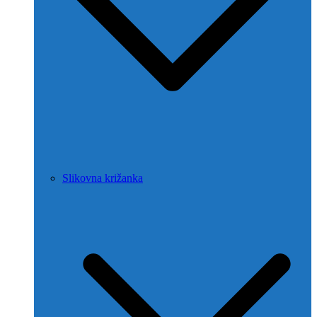
Slikovna križanka