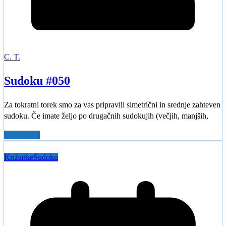
C. T.
Sudoku #050
Za tokratni torek smo za vas pripravili simetrični in srednje zahteven
sudoku. Če imate željo po drugačnih sudokujih (večjih, manjših,
Read More
Križanke
Sudoku