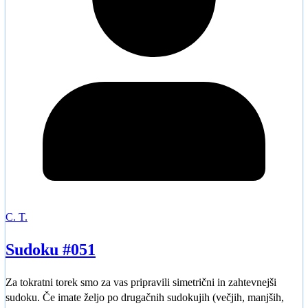
C. T.
Sudoku #051
Za tokratni torek smo za vas pripravili simetrični in zahtevnejši
sudoku. Če imate željo po drugačnih sudokujih (večjih, manjših,