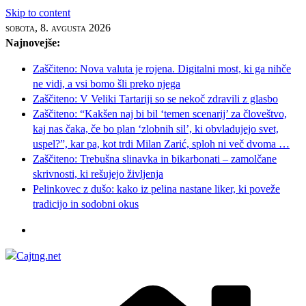
Skip to content
sobota, 8. avgusta 2026
Najnovejše:
Zaščiteno: Nova valuta je rojena. Digitalni most, ki ga nihče
ne vidi, a vsi bomo šli preko njega
Zaščiteno: V Veliki Tartariji so se nekoč zdravili z glasbo
Zaščiteno: “Kakšen naj bi bil ‘temen scenarij’ za človeštvo,
kaj nas čaka, če bo plan ‘zlobnih sil’, ki obvladujejo svet,
uspel?”, kar pa, kot trdi Milan Zarić, sploh ni več dvoma …
Zaščiteno: Trebušna slinavka in bikarbonati – zamolčane
skrivnosti, ki rešujejo življenja
Pelinkovec z dušo: kako iz pelina nastane liker, ki poveže
tradicijo in sodobni okus