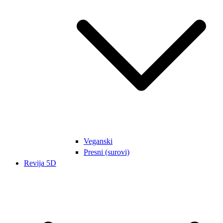
Veganski
Presni (surovi)
Revija 5D