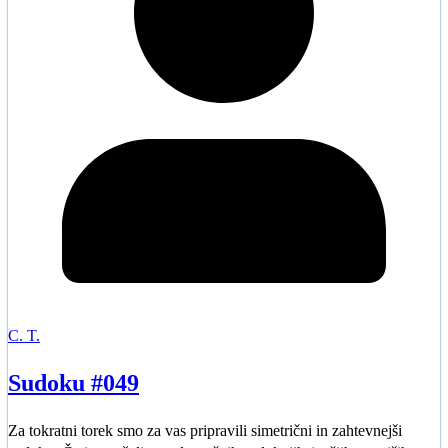
C. T.
Sudoku #049
Za tokratni torek smo za vas pripravili simetrični in zahtevnejši