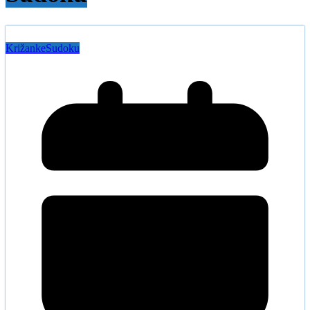
Križanke
Sudoku