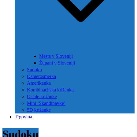
Mesta v Sloveniji
Župani v Sloveniji
Sudoku
Osmerosmerka
Amerikanka
Kombinacijska križanka
Ostale križanke
Mini ‘Skandinavke’
5D križanke
Trgovina
Sudoku