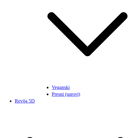
Veganski
Presni (surovi)
Revija 5D