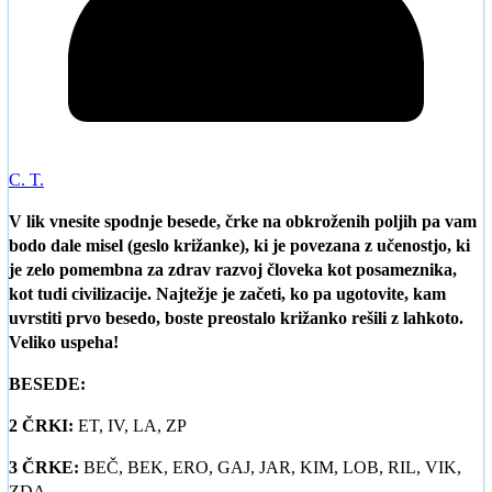
C. T.
V lik vnesite spodnje besede, črke na obkroženih poljih pa vam
bodo dale misel (geslo križanke), ki je povezana z učenostjo, ki
je zelo pomembna za zdrav razvoj človeka kot posameznika,
kot tudi civilizacije. Najtežje je začeti, ko pa ugotovite, kam
uvrstiti prvo besedo, boste preostalo križanko rešili z lahkoto.
Veliko uspeha!
BESEDE:
2 ČRKI:
ET, IV, LA, ZP
3 ČRKE:
BEČ, BEK, ERO, GAJ, JAR, KIM, LOB, RIL, VIK,
ZDA