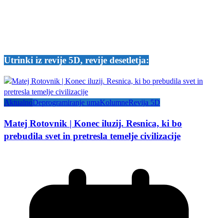
Utrinki iz revije 5D, revije desetletja:
Aktualno
Deprogramiranje uma
Kolumne
Revija 5D
Matej Rotovnik | Konec iluzij. Resnica, ki bo
prebudila svet in pretresla temelje civilizacije