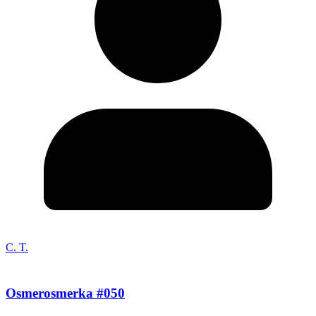
C. T.
Osmerosmerka #050