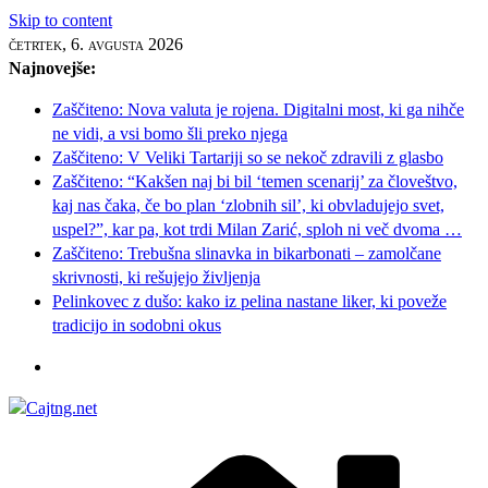
Skip to content
četrtek, 6. avgusta 2026
Najnovejše:
Zaščiteno: Nova valuta je rojena. Digitalni most, ki ga nihče
ne vidi, a vsi bomo šli preko njega
Zaščiteno: V Veliki Tartariji so se nekoč zdravili z glasbo
Zaščiteno: “Kakšen naj bi bil ‘temen scenarij’ za človeštvo,
kaj nas čaka, če bo plan ‘zlobnih sil’, ki obvladujejo svet,
uspel?”, kar pa, kot trdi Milan Zarić, sploh ni več dvoma …
Zaščiteno: Trebušna slinavka in bikarbonati – zamolčane
skrivnosti, ki rešujejo življenja
Pelinkovec z dušo: kako iz pelina nastane liker, ki poveže
tradicijo in sodobni okus