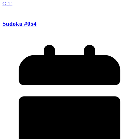
C. T.
Sudoku #054