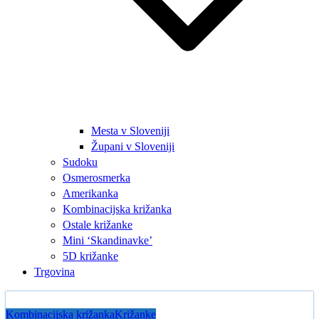
Mesta v Sloveniji
Župani v Sloveniji
Sudoku
Osmerosmerka
Amerikanka
Kombinacijska križanka
Ostale križanke
Mini ‘Skandinavke’
5D križanke
Trgovina
Kombinacijska križanka
Križanke