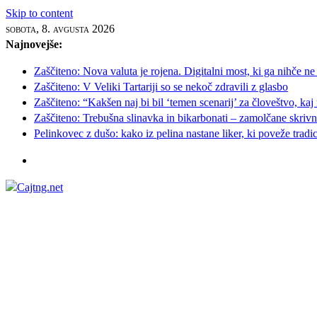
Skip to content
sobota, 8. avgusta 2026
Najnovejše:
Zaščiteno: Nova valuta je rojena. Digitalni most, ki ga nihče ne
Zaščiteno: V Veliki Tartariji so se nekoč zdravili z glasbo
Zaščiteno: “Kakšen naj bi bil ‘temen scenarij’ za človeštvo, kaj
Zaščiteno: Trebušna slinavka in bikarbonati – zamolčane skrivnos
Pelinkovec z dušo: kako iz pelina nastane liker, ki poveže tradi