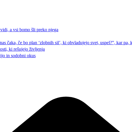
 vidi, a vsi bomo šli preko njega
 nas čaka, če bo plan ‘zlobnih sil’, ki obvladujejo svet, uspel?”, kar pa
ti, ki rešujejo življenja
cijo in sodobni okus