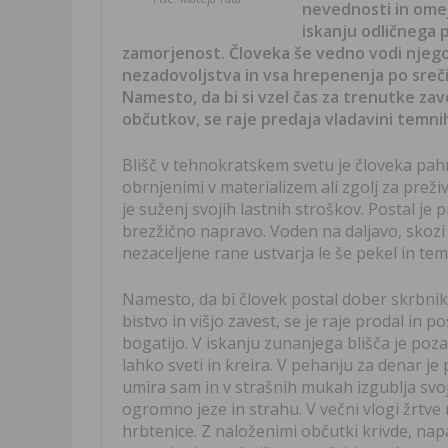
nevednosti in omej
iskanju odličnega 
zamorjenost. Človeka še vedno vodi njegov
nezadovoljstva in vsa hrepenenja po sreči 
Namesto, da bi si vzel čas za trenutke zave
občutkov, se raje predaja vladavini temnih s
Blišč v tehnokratskem svetu je človeka pah
obrnjenimi v materializem ali zgolj za prež
je suženj svojih lastnih stroškov. Postal je
brezžično napravo. Voden na daljavo, skozi
nezaceljene rane ustvarja le še pekel in te
Namesto, da bi človek postal dober skrbnik
bistvo in višjo zavest, se je raje prodal in p
bogatijo. V iskanju zunanjega blišča je pozabi
lahko sveti in kreira. V pehanju za denar j
umira sam in v strašnih mukah izgublja svojo
ogromno jeze in strahu. V večni vlogi žrtve
hrbtenice. Z naloženimi občutki krivde, napa