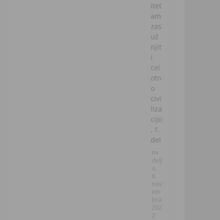
itet
am
zas
už
njit
i
cel
otn
o
civi
liza
cijo
, 1.
del
ne
delj
a,
6.
nov
em
bra
202
2