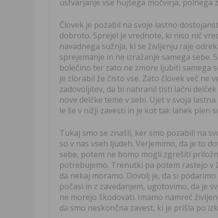
ustvarjanje vse hujšega močvirja, polnega z
Človek je pozabil na svoje lastno dostojanst
dobroto. Sprejel je vrednote, ki niso nič vr
navadnega sužnja, ki se življenju raje odrek
sprejemanje in ne izražanje samega sebe. Sa
bolečino ter zato ne zmore ljubiti samega se
je zlorabil že čisto vse. Zato človek več ne v
zadovoljitev, da bi nahranil tisti lačni delče
nove delčke teme v sebi. Ujet v svoja lastn
le še v nižji zavesti in je kot tak lahek plen 
Tukaj smo se znašli, ker smo pozabili na svo
so v nas vseh ljudeh. Verjemimo, da je to do
sebe, potem ne bomo mogli zgrešiti priložnos
potrebujemo. Trenutki pa potem rastejo v ž
da nekaj moramo. Dovolj je, da si podarimo
počasi in z zavedanjem, ugotovimo, da je sv
ne morejo škodovati. Imamo namreč življenje
da smo neskončna zavest, ki je prišla po iz