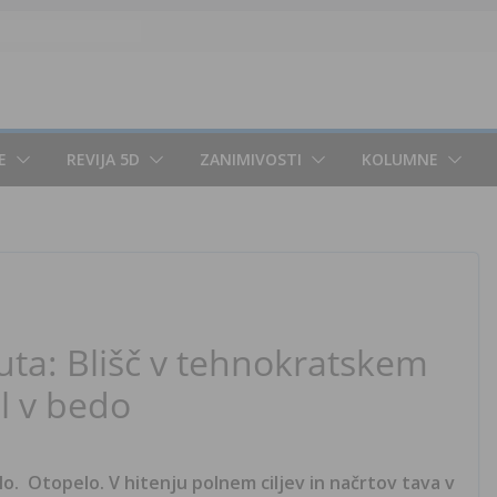
E
REVIJA 5D
ZANIMIVOSTI
KOLUMNE
a: Blišč v tehnokratskem
l v bedo
lo. Otopelo. V hitenju polnem ciljev in načrtov tava v