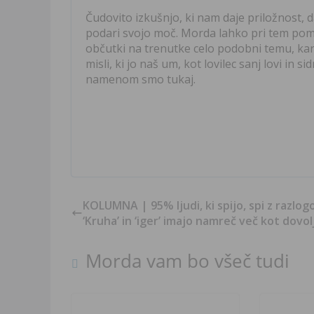
Čudovito izkušnjo, ki nam daje priložnost, d
podari svojo moč. Morda lahko pri tem pom
občutki na trenutke celo podobni temu, kar
misli, ki jo naš um, kot lovilec sanj lovi in 
namenom smo tukaj.
KOLUMNA | 95% ljudi, ki spijo, spi z razlog
‘Kruha’ in ‘iger’ imajo namreč več kot dovolj
Morda vam bo všeč tudi