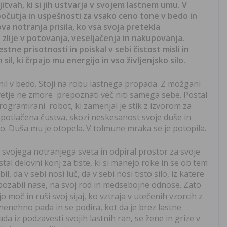
itvah, ki si jih ustvarja v svojem lastnem umu. V
počutja in uspešnosti za vsako ceno tone v bedo in
a notranja prisila, ko vsa svoja pretekla
zlije v potovanja, veseljačenja in nakupovanja.
stne prisotnosti in poiskal v sebi čistost misli in
il, ki črpajo mu energijo in vso življenjsko silo.
nil v bedo. Stoji na robu lastnega propada. Z možgani
ivetje ne zmore prepoznati več niti samega sebe. Postal
 programirani robot, ki zamenjal je stik z izvorom za
 potlačena čustva, skozi neskesanost svoje duše in
mo. Duša mu je otopela. V tolmune mraka se je potopila.
 svojega notranjega sveta in odpiral prostor za svoje
ostal delovni konj za tiste, ki si manejo roke in se ob tem
l, da v sebi nosi luč, da v sebi nosi tisto silo, iz katere
e pozabil nase, na svoj rod in medsebojne odnose. Zato
 moč in ruši svoj sijaj, ko vztraja v utečenih vzorcih z
 nenehno pada in se podira, kot da je brez lastne
da iz podzavesti svojih lastnih ran, se žene in grize v