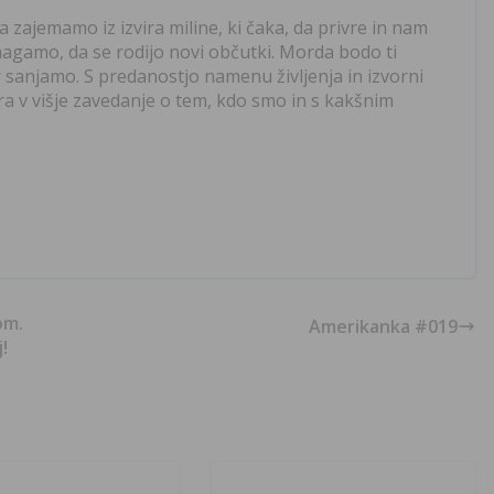
a zajemamo iz izvira miline, ki čaka, da privre in nam
agamo, da se rodijo novi občutki. Morda bodo ti
 sanjamo. S predanostjo namenu življenja in izvorni
sidra v višje zavedanje o tem, kdo smo in s kakšnim
om.
Amerikanka #019
!