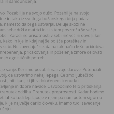
la in samouničenja.
vo. Pozabil je na svojo dušo. Pozabil je na svojo
edne in tako iz svetlega božanskega bitja pada v
a, namesto da bi ga ustvarjal. Deluje skozi ne
m sebe drži v matrici in si s tem povzroča še večjo
be. Zaradi ne prisotnosti v sebi nič več ni dovolj, ker
e, kako in kje in kdaj naj še poišče potešitev in
k v sebi. Ne zavedajoč se, da na tak način le še pridobiva
a hrepenenja, pričakovanja in poželenja zmore delovati
svojih egoističnih potreb.
je sanje. Ker smo pozabili na svoje darove. Potenciali
volj, da ustvarimo nekaj lepega. Če smo ljubeči do
ti, niti ljudi, ki jih v določenem trenutku
ivljenje in dobre navade. Osvobodimo telo pritiskanja,
 trenutek oddiha. Trenutek preprostosti. Kadar hodimo
et lahko tudi lep. Ljudje v njem pa nam potem sigurno
, ki je največje darilo človeku. Imamo tudi zavedanje,
kušnjo.