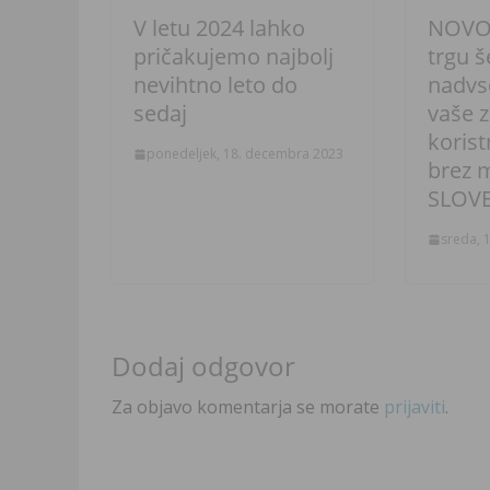
V letu 2024 lahko
NOVO
pričakujemo najbolj
trgu 
nevihtno leto do
nadvs
sedaj
vaše z
korist
ponedeljek, 18. decembra 2023
brez m
SLOVE
sreda, 1
Dodaj odgovor
Za objavo komentarja se morate
prijaviti
.