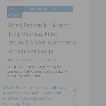
AKTUALNO
DEPROGRAMIRANJE UMA
KOLUMNE
REVIJA 5D
Matej Rotovnik | Konec
iluzij. Resnica, ki bo
prebudila svet in pretresla
temelje civilizacije
nedelja, 29. decembra 2024
C. T.
VSE JE LAŽ – zrcalo, ki ga mnogi ne
prenesejo. Veliko sem pisal o stavku, ki
marsikoga vrže iz tira
KO
LU
M
NA