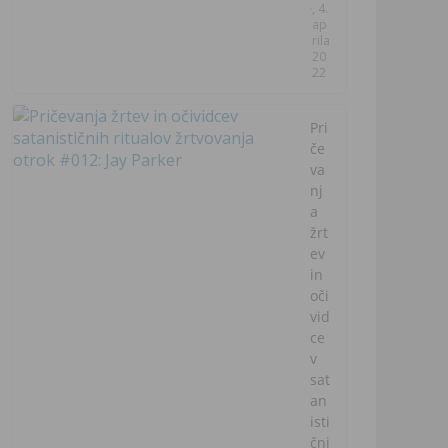
, 4.
ap
rila
20
22
Pri
če
va
nj
a
žrt
ev
in
oči
vid
ce
v
sat
an
isti
čni