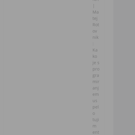
|
Ma
tej
Rot
ov
nik
:
Ka
ko
je s
pro
gra
mir
anj
em
us
pel
o
tuji
m
ent