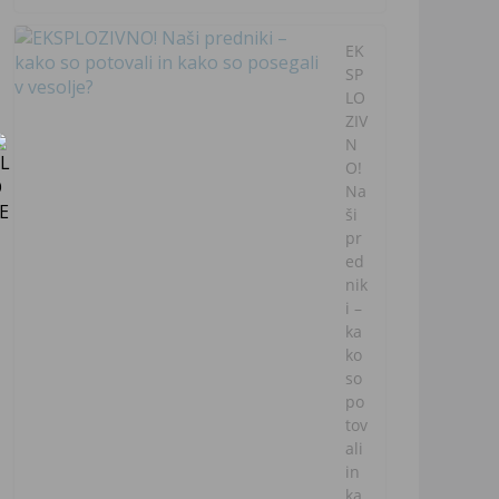
EK
SP
LO
ZIV
N
O!
Na
ši
pr
ed
nik
i –
ka
ko
so
po
tov
ali
in
ka