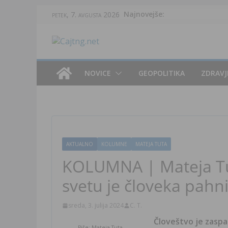
Skip
Najnovejše:
petek, 7. avgusta 2026
to
content
NOVICE
GEOPOLITIKA
ZDRAVJ
AKTUALNO
KOLUMNE
MATEJA TUTA
KOLUMNA | Mateja Tut
svetu je človeka pahni
sreda, 3. julija 2024
C. T.
Človeštvo je zaspa
Piše: Mateja Tuta