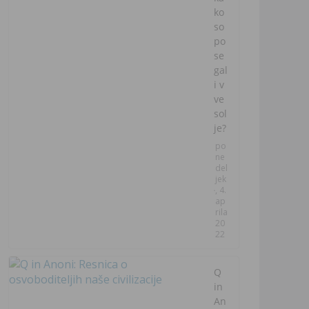
ko
so
po
se
gal
i v
ve
sol
je?
po
ne
del
jek
, 4.
ap
rila
20
22
Q
in
An