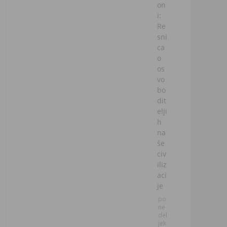
on
i:
Re
sni
ca
o
os
vo
bo
dit
elji
h
na
še
civ
iliz
aci
je
po
ne
del
jek