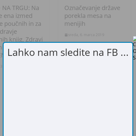
 NA TRGU: Na
Označevanje države
še ena izmed
porekla mesa na
e poučnih in za
menijih
dravje
sreda, 6. marca 2019
nih knjig, Zdravi
leka in sira (V
Lahko nam sledite na FB ...
NŠČINI)
3. junija 2018