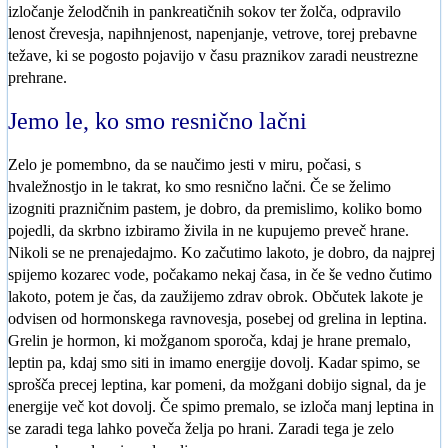
izločanje želodčnih in pankreatičnih sokov ter žolča, odpravilo
lenost črevesja, napihnjenost, napenjanje, vetrove, torej prebavne
težave, ki se pogosto pojavijo v času praznikov zaradi neustrezne
prehrane.
Jemo le, ko smo resnično lačni
Zelo je pomembno, da se naučimo jesti v miru, počasi, s
hvaležnostjo in le takrat, ko smo resnično lačni. Če se želimo
izogniti prazničnim pastem, je dobro, da premislimo, koliko bomo
pojedli, da skrbno izbiramo živila in ne kupujemo preveč hrane.
Nikoli se ne prenajedajmo. Ko začutimo lakoto, je dobro, da najprej
spijemo kozarec vode, počakamo nekaj časa, in če še vedno čutimo
lakoto, potem je čas, da zaužijemo zdrav obrok. Občutek lakote je
odvisen od hormonskega ravnovesja, posebej od grelina in leptina.
Grelin je hormon, ki možganom sporoča, kdaj je hrane premalo,
leptin pa, kdaj smo siti in imamo energije dovolj. Kadar spimo, se
sprošča precej leptina, kar pomeni, da možgani dobijo signal, da je
energije več kot dovolj. Če spimo premalo, se izloča manj leptina in
se zaradi tega lahko poveča želja po hrani. Zaradi tega je zelo