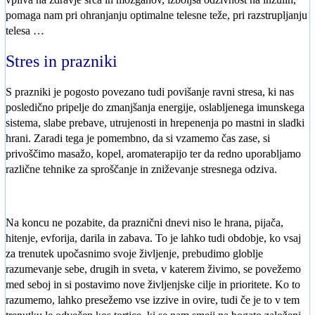
pomaga nam pri ohranjanju optimalne telesne teže, pri razstrupljanju
telesa …
Stres in prazniki
S prazniki je pogosto povezano tudi povišanje ravni stresa, ki nas
posledično pripelje do zmanjšanja energije, oslabljenega imunskega
sistema, slabe prebave, utrujenosti in hrepenenja po mastni in sladki
hrani. Zaradi tega je pomembno, da si vzamemo čas zase, si
privoščimo masažo, kopel, aromaterapijo ter da redno uporabljamo
različne tehnike za sproščanje in zniževanje stresnega odziva.
Na koncu ne pozabite, da praznični dnevi niso le hrana, pijača,
hitenje, evforija, darila in zabava. To je lahko tudi obdobje, ko vsaj
za trenutek upočasnimo svoje življenje, prebudimo globlje
razumevanje sebe, drugih in sveta, v katerem živimo, se povežemo
med seboj in si postavimo nove življenjske cilje in prioritete. Ko to
razumemo, lahko presežemo vse izzive in ovire, tudi če je to v tem