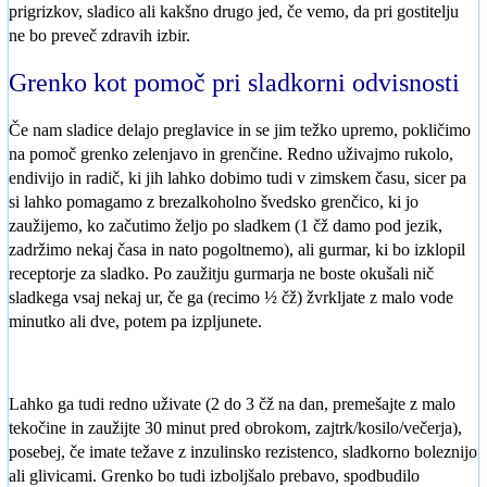
prigrizkov, sladico ali kakšno drugo jed, če vemo, da pri gostitelju
ne bo preveč zdravih izbir.
Grenko kot pomoč pri sladkorni odvisnosti
Če nam sladice delajo preglavice in se jim težko upremo, pokličimo
na pomoč grenko zelenjavo in grenčine. Redno uživajmo rukolo,
endivijo in radič, ki jih lahko dobimo tudi v zimskem času, sicer pa
si lahko pomagamo z brezalkoholno švedsko grenčico, ki jo
zaužijemo, ko začutimo željo po sladkem (1 čž damo pod jezik,
zadržimo nekaj časa in nato pogoltnemo), ali gurmar, ki bo izklopil
receptorje za sladko. Po zaužitju gurmarja ne boste okušali nič
sladkega vsaj nekaj ur, če ga (recimo ½ čž) žvrkljate z malo vode
minutko ali dve, potem pa izpljunete.
Lahko ga tudi redno uživate (2 do 3 čž na dan, premešajte z malo
tekočine in zaužijte 30 minut pred obrokom, zajtrk/kosilo/večerja),
posebej, če imate težave z inzulinsko rezistenco, sladkorno boleznijo
ali glivicami. Grenko bo tudi izboljšalo prebavo, spodbudilo