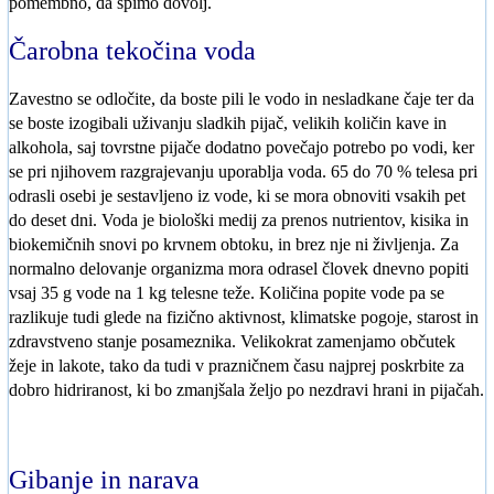
pomembno, da spimo dovolj.
Čarobna tekočina voda
Zavestno se odločite, da boste pili le vodo in nesladkane čaje ter da
se boste izogibali uživanju sladkih pijač, velikih količin kave in
alkohola, saj tovrstne pijače dodatno povečajo potrebo po vodi, ker
se pri njihovem razgrajevanju uporablja voda. 65 do 70 % telesa pri
odrasli osebi je sestavljeno iz vode, ki se mora obnoviti vsakih pet
do deset dni. Voda je biološki medij za prenos nutrientov, kisika in
biokemičnih snovi po krvnem obtoku, in brez nje ni življenja. Za
normalno delovanje organizma mora odrasel človek dnevno popiti
vsaj 35 g vode na 1 kg telesne teže. Količina popite vode pa se
razlikuje tudi glede na fizično aktivnost, klimatske pogoje, starost in
zdravstveno stanje posameznika. Velikokrat zamenjamo občutek
žeje in lakote, tako da tudi v prazničnem času najprej poskrbite za
dobro hidriranost, ki bo zmanjšala željo po nezdravi hrani in pijačah.
Gibanje in narava