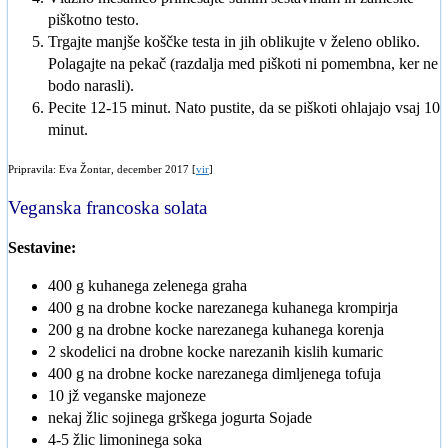
piškotno testo.
Trgajte manjše koščke testa in jih oblikujte v želeno obliko.
Polagajte na pekač (razdalja med piškoti ni pomembna, ker ne
bodo narasli).
Pecite 12-15 minut. Nato pustite, da se piškoti ohlajajo vsaj 10
minut.
Pripravila: Eva Žontar, december 2017 [
vir
]
Veganska francoska solata
Sestavine:
400 g kuhanega zelenega graha
400 g na drobne kocke narezanega kuhanega krompirja
200 g na drobne kocke narezanega kuhanega korenja
2 skodelici na drobne kocke narezanih kislih kumaric
400 g na drobne kocke narezanega dimljenega tofuja
10 jž veganske majoneze
nekaj žlic sojinega grškega jogurta Sojade
4-5 žlic limoninega soka