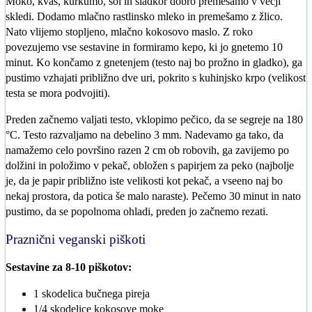
Moko, kvas, kurkumo, sol in sladkor dobro premešamo v večji
skledi. Dodamo mlačno rastlinsko mleko in premešamo z žlico.
Nato vlijemo stopljeno, mlačno kokosovo maslo. Z roko
povezujemo vse sestavine in formiramo kepo, ki jo gnetemo 10
minut. Ko končamo z gnetenjem (testo naj bo prožno in gladko), ga
pustimo vzhajati približno dve uri, pokrito s kuhinjsko krpo (velikost
testa se mora podvojiti).
Preden začnemo valjati testo, vklopimo pečico, da se segreje na 180
°C. Testo razvaljamo na debelino 3 mm. Nadevamo ga tako, da
namažemo celo površino razen 2 cm ob robovih, ga zavijemo po
dolžini in položimo v pekač, obložen s papirjem za peko (najbolje
je, da je papir približno iste velikosti kot pekač, a vseeno naj bo
nekaj prostora, da potica še malo naraste). Pečemo 30 minut in nato
pustimo, da se popolnoma ohladi, preden jo začnemo rezati.
Praznični veganski piškoti
Sestavine za 8-10 piškotov:
1 skodelica bučnega pireja
1/4 skodelice kokosove moke