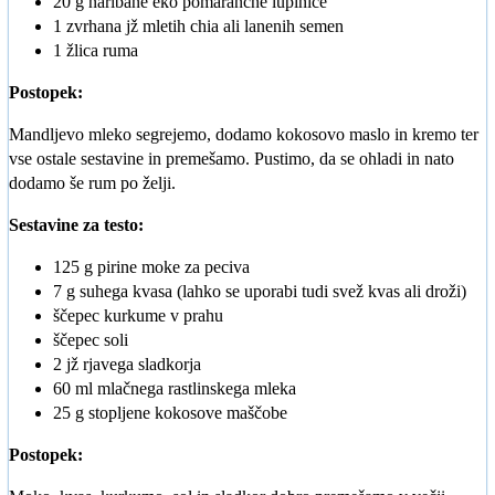
20 g naribane eko pomarančne lupinice
1 zvrhana jž mletih chia ali lanenih semen
1 žlica ruma
Postopek:
Mandljevo mleko segrejemo, dodamo kokosovo maslo in kremo ter
vse ostale sestavine in premešamo. Pustimo, da se ohladi in nato
dodamo še rum po želji.
Sestavine za testo:
125 g pirine moke za peciva
7 g suhega kvasa (lahko se uporabi tudi svež kvas ali droži)
ščepec kurkume v prahu
ščepec soli
2 jž rjavega sladkorja
60 ml mlačnega rastlinskega mleka
25 g stopljene kokosove maščobe
Postopek: