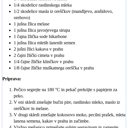
1/4 skodelice rastlinskega mleka
1/2 skodelice masla iz oreščkov (mandljevo, arašidovo,
orehovo)
1 jušna žlica melase
1 jušna žlica javorjevega sirupa
1 čajna žlička sode bikarbone
1 jušna žlica mletih lanenih semen
2 jušni žlici kakava v prahu
2 čajni žlički cimeta v prahu
1/4 čajne žličke klinčkov v prahu
1/8 čajne žličke muškatnega oreščka v prahu
Priprava:
Pečico segrejte na 180 °C in pekač prekrijte s papirjem za
peko.
V eni skledi zmešajte bučni pire, rastlinsko mleko, maslo iz
oreščkov in melase.
V drugi skledi zmešajte kokosovo moko, pecilni prašek, mleta
lanena semena, kakav v prahu in začimbe.
Vlažno mešanico primešajte suhim sestavinam in zamesite