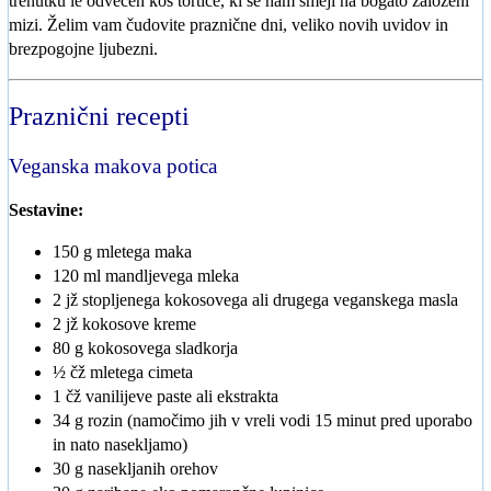
trenutku le odvečen kos tortice, ki se nam smeji na bogato založeni
mizi. Želim vam čudovite praznične dni, veliko novih uvidov in
brezpogojne ljubezni.
Praznični recepti
Veganska makova potica
Sestavine:
150 g mletega maka
120 ml mandljevega mleka
2 jž stopljenega kokosovega ali drugega veganskega masla
2 jž kokosove kreme
80 g kokosovega sladkorja
½ čž mletega cimeta
1 čž vanilijeve paste ali ekstrakta
34 g rozin (namočimo jih v vreli vodi 15 minut pred uporabo
in nato nasekljamo)
30 g nasekljanih orehov