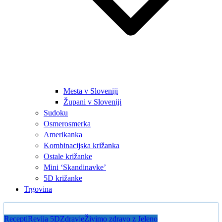
Mesta v Sloveniji
Župani v Sloveniji
Sudoku
Osmerosmerka
Amerikanka
Kombinacijska križanka
Ostale križanke
Mini ‘Skandinavke’
5D križanke
Trgovina
Recepti
Revija 5D
Zdravje
Živimo zdravo z Jeleno