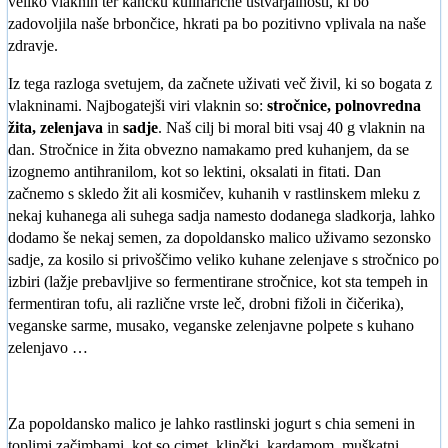
veliko vlaknin ter kančku kulinarične ustvarjalnosti, ki bo
zadovoljila naše brbončice, hkrati pa bo pozitivno vplivala na naše
zdravje.
Iz tega razloga svetujem, da začnete uživati več živil, ki so bogata z
vlakninami. Najbogatejši viri vlaknin so:
stročnice, polnovredna
žita, zelenjava
in
sadje
. Naš cilj bi moral biti vsaj 40 g vlaknin na
dan. Stročnice in žita obvezno namakamo pred kuhanjem, da se
izognemo antihranilom, kot so lektini, oksalati in fitati. Dan
začnemo s skledo žit ali kosmičev, kuhanih v rastlinskem mleku z
nekaj kuhanega ali suhega sadja namesto dodanega sladkorja, lahko
dodamo še nekaj semen, za dopoldansko malico uživamo sezonsko
sadje, za kosilo si privoščimo veliko kuhane zelenjave s stročnico po
izbiri (lažje prebavljive so fermentirane stročnice, kot sta tempeh in
fermentiran tofu, ali različne vrste leč, drobni fižoli in čičerika),
veganske sarme, musako, veganske zelenjavne polpete s kuhano
zelenjavo …
Za popoldansko malico je lahko rastlinski jogurt s chia semeni in
toplimi začimbami, kot so cimet, klinčki, kardamom, muškatni