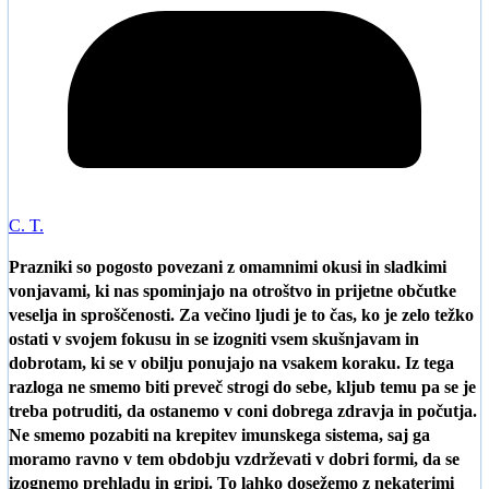
C. T.
Prazniki so pogosto povezani z omamnimi okusi in sladkimi
vonjavami, ki nas spominjajo na otroštvo in prijetne občutke
veselja in sproščenosti. Za večino ljudi je to čas, ko je zelo težko
ostati v svojem fokusu in se izogniti vsem skušnjavam in
dobrotam, ki se v obilju ponujajo na vsakem koraku. Iz tega
razloga ne smemo biti preveč strogi do sebe, kljub temu pa se je
treba potruditi, da ostanemo v coni dobrega zdravja in počutja.
Ne smemo pozabiti na krepitev imunskega sistema, saj ga
moramo ravno v tem obdobju vzdrževati v dobri formi, da se
izognemo prehladu in gripi. To lahko dosežemo z nekaterimi