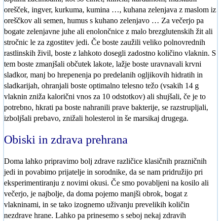
orešček, ingver, kurkuma, kumina …, kuhana zelenjava z maslom iz
oreščkov ali semen, humus s kuhano zelenjavo … Za večerjo pa
bogate zelenjavne juhe ali enolončnice z malo brezglutenskih žit ali
stročnic le za zgostitev jedi. Če boste zaužili veliko polnovrednih
rastlinskih živil, boste z lahkoto dosegli zadostno količino vlaknin. S
tem boste zmanjšali občutek lakote, lažje boste uravnavali krvni
sladkor, manj bo hrepenenja po predelanih ogljikovih hidratih in
sladkarijah, ohranjali boste optimalno telesno težo (vsakih 14 g
vlaknin zniža kalorični vnos za 10 odstotkov) ali shujšali, če je to
potrebno, hkrati pa boste nahranili prave bakterije, se razstrupljali,
izboljšali prebavo, znižali holesterol in še marsikaj drugega.
Obiski in zdrava prehrana
Doma lahko pripravimo bolj zdrave različice klasičnih prazničnih
jedi in povabimo prijatelje in sorodnike, da se nam pridružijo pri
eksperimentiranju z novimi okusi. Če smo povabljeni na kosilo ali
večerjo, je najbolje, da doma pojemo manjši obrok, bogat z
vlakninami, in se tako izognemo uživanju prevelikih količin
nezdrave hrane. Lahko pa prinesemo s seboj nekaj zdravih