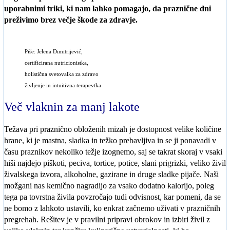
uporabnimi triki, ki nam lahko pomagajo, da praznične dni
preživimo brez večje škode za zdravje.
Piše: Jelena Dimitrijević,
certificirana nutricionistka,
holistična svetovalka za zdravo
življenje in intuitivna terapevtka
Več vlaknin za manj lakote
Težava pri praznično obloženih mizah je dostopnost velike količine
hrane, ki je mastna, sladka in težko prebavljiva in se ji ponavadi v
času praznikov nekoliko težje izognemo, saj se takrat skoraj v vsaki
hiši najdejo piškoti, peciva, tortice, potice, slani prigrizki, veliko živil
živalskega izvora, alkoholne, gazirane in druge sladke pijače. Naši
možgani nas kemično nagradijo za vsako dodatno kalorijo, poleg
tega pa tovrstna živila povzročajo tudi odvisnost, kar pomeni, da se
ne bomo z lahkoto ustavili, ko enkrat začnemo uživati v prazničnih
pregrehah. Rešitev je v pravilni pripravi obrokov in izbiri živil z