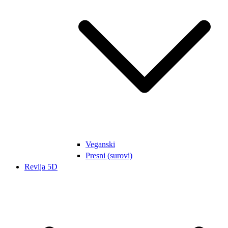
Veganski
Presni (surovi)
Revija 5D