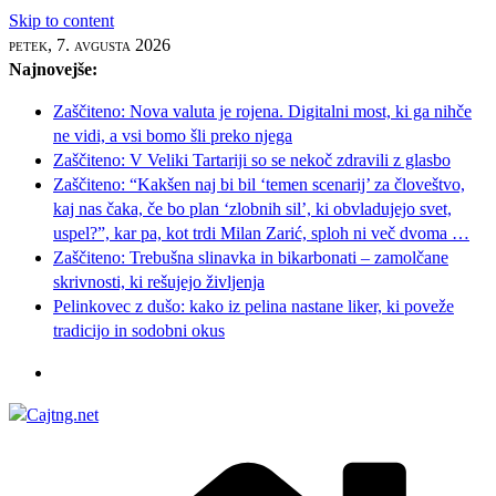
Skip to content
petek, 7. avgusta 2026
Najnovejše:
Zaščiteno: Nova valuta je rojena. Digitalni most, ki ga nihče
ne vidi, a vsi bomo šli preko njega
Zaščiteno: V Veliki Tartariji so se nekoč zdravili z glasbo
Zaščiteno: “Kakšen naj bi bil ‘temen scenarij’ za človeštvo,
kaj nas čaka, če bo plan ‘zlobnih sil’, ki obvladujejo svet,
uspel?”, kar pa, kot trdi Milan Zarić, sploh ni več dvoma …
Zaščiteno: Trebušna slinavka in bikarbonati – zamolčane
skrivnosti, ki rešujejo življenja
Pelinkovec z dušo: kako iz pelina nastane liker, ki poveže
tradicijo in sodobni okus