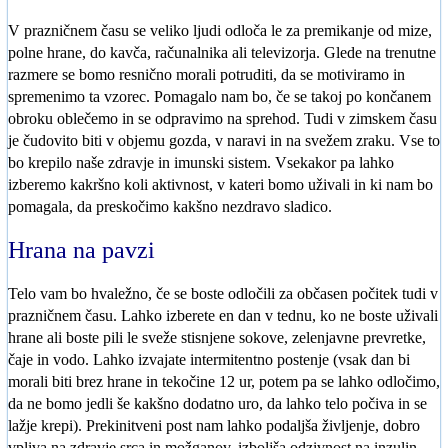
V prazničnem času se veliko ljudi odloča le za premikanje od mize,
polne hrane, do kavča, računalnika ali televizorja. Glede na trenutne
razmere se bomo resnično morali potruditi, da se motiviramo in
spremenimo ta vzorec. Pomagalo nam bo, če se takoj po končanem
obroku oblečemo in se odpravimo na sprehod. Tudi v zimskem času
je čudovito biti v objemu gozda, v naravi in na svežem zraku. Vse to
bo krepilo naše zdravje in imunski sistem. Vsekakor pa lahko
izberemo kakršno koli aktivnost, v kateri bomo uživali in ki nam bo
pomagala, da preskočimo kakšno nezdravo sladico.
Hrana na pavzi
Telo vam bo hvaležno, če se boste odločili za občasen počitek tudi v
prazničnem času. Lahko izberete en dan v tednu, ko ne boste uživali
hrane ali boste pili le sveže stisnjene sokove, zelenjavne prevretke,
čaje in vodo. Lahko izvajate intermitentno postenje (vsak dan bi
morali biti brez hrane in tekočine 12 ur, potem pa se lahko odločimo,
da ne bomo jedli še kakšno dodatno uro, da lahko telo počiva in se
lažje krepi). Prekinitveni post nam lahko podaljša življenje, dobro
vpliva na zdravje srca in možganov, izboljša odzivnost na inzulin,