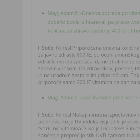
Mag. Adamič: »Dnevna potreba po vitami
dobimo bodisi s hrano ali pa preko tvo
količina za zdravo osebo je 400 enot hol
I. Soče:
Ni res! Priporočena dnevna količina
za javno zdravje 800 IE, po oceni ameriškeg
odrasle morda zadošča, da ne zbolimo za os
zdravim vnosom. Od zdravnikov, posebej tist
in ne uradnim zastarelim priporočilom. Tak
priporoča samo 200 IE vitamina na dan za od
Mag. Adamič: »Zaščita kože pred soncem 
I. Soče:
Ni res! Nekaj minutna izpostavite
poldneva, ko je UV indeks višji od 6, je p
tvorili nič vitamina D. Ko je UV indeks 3 in 
sončenje preprečijo stik UVB žarkom tudi do