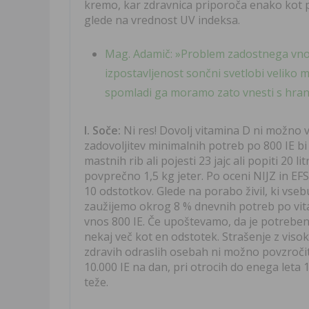
kremo, kar zdravnica priporoča enako kot pr
glede na vrednost UV indeksa.
Mag. Adamič: »Problem zadostnega vnosa
izpostavljenost sončni svetlobi veliko m
spomladi ga moramo zato vnesti s hrano 
I. Soče:
Ni res! Dovolj vitamina D ni možno 
zadovoljitev minimalnih potreb po 800 IE bi
mastnih rib ali pojesti 23 jajc ali popiti 20 
povprečno 1,5 kg jeter. Po oceni NIJZ in E
10 odstotkov. Glede na porabo živil, ki vseb
zaužijemo okrog 8 % dnevnih potreb po vit
vnos 800 IE. Če upoštevamo, da je potrebe
nekaj več kot en odstotek. Strašenje z viso
zdravih odraslih osebah ni možno povzročiti
10.000 IE na dan, pri otrocih do enega leta 
teže.