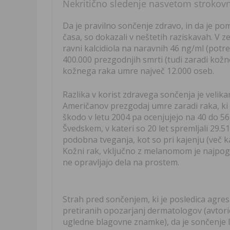
Nekritično sledenje nasvetom strokovnj
Da je pravilno sončenje zdravo, in da je p
časa, so dokazali v neštetih raziskavah. V ze
ravni kalcidiola na naravnih 46 ng/ml (potr
400.000 prezgodnjih smrti (tudi zaradi kož
kožnega raka umre največ 12.000 oseb.
Razlika v korist zdravega sončenja je velikan
Američanov prezgodaj umre zaradi raka, ki
škodo v letu 2004 pa ocenjujejo na 40 do 56 m
Švedskem, v kateri so 20 let spremljali 29.51
podobna tveganja, kot so pri kajenju (več ka
Kožni rak, vključno z melanomom je najpogos
ne opravljajo dela na prostem.
Strah pred sončenjem, ki je posledica agre
pretiranih opozarjanj dermatologov (avtori
ugledne blagovne znamke), da je sončenje 