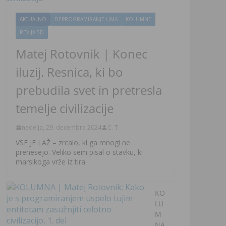
AKTUALNO
DEPROGRAMIRANJE UMA
KOLUMNE
REVIJA 5D
Matej Rotovnik | Konec
iluzij. Resnica, ki bo
prebudila svet in pretresla
temelje civilizacije
nedelja, 29. decembra 2024
C. T.
VSE JE LAŽ – zrcalo, ki ga mnogi ne
prenesejo. Veliko sem pisal o stavku, ki
marsikoga vrže iz tira
KO
LU
M
NA