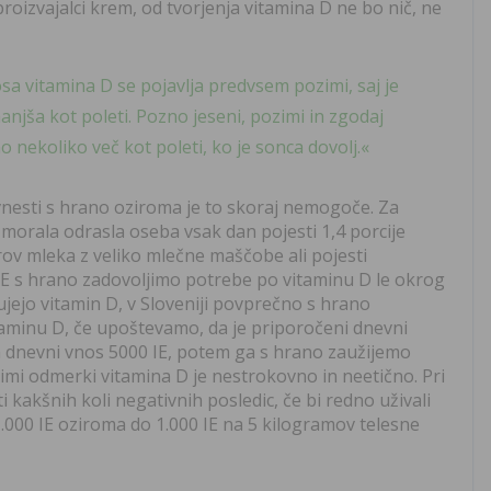
oizvajalci krem, od tvorjenja vitamina D ne bo nič, ne
 vitamina D se pojavlja predvsem pozimi, saj je
anjša kot poleti. Pozno jeseni, pozimi in zgodaj
nekoliko več kot poleti, ko je sonca dovolj.«
vnesti s hrano oziroma je to skoraj nemogoče. Za
 morala odrasla oseba vsak dan pojesti 1,4 porcije
litrov mleka z veliko mlečne maščobe ali pojesti
FSE s hrano zadovoljimo potrebe po vitaminu D le okrog
ujejo vitamin D, v Sloveniji povprečno s hrano
aminu D, če upoštevamo, da je priporočeni dnevni
n dnevni vnos 5000 IE, potem ga s hrano zaužijemo
kimi odmerki vitamina D je nestrokovno in neetično. Pri
 kakšnih koli negativnih posledic, če bi redno uživali
1.000 IE oziroma do 1.000 IE na 5 kilogramov telesne