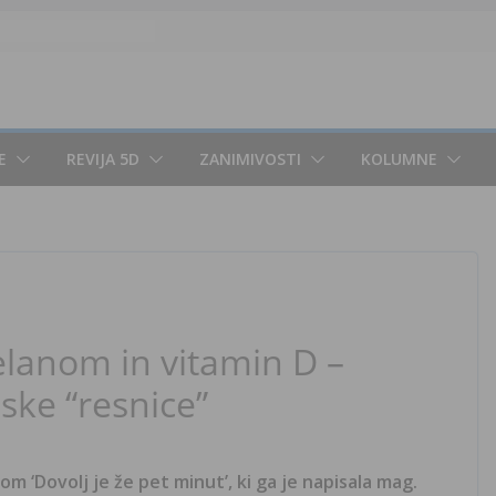
E
REVIJA 5D
ZANIMIVOSTI
KOLUMNE
lanom in vitamin D –
jske “resnice”
ovom ‘Dovolj je že pet minut’, ki ga je napisala mag.