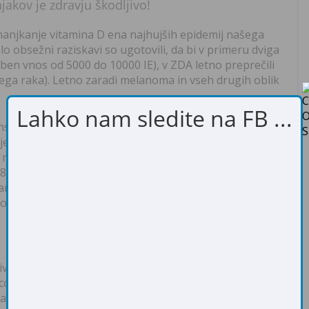
akov je zdravju škodljivo!
omanjkanje vitamina D ena najhujših epidemij našega
lo obsežni raziskavi so ugotovili, da bi v primeru dviga
eben vnos od 5000 do 10000 IE), v ZDA letno preprečili
nega raka). Letno zaradi melanoma in vseh drugih oblik
Lahko nam sledite na FB ...
ska. V neki drugi študiji so ocenili, da od 50 do 63 tisoč
 je povezan z nezadostnostjo vitamina D, gospodarsko
ilijard ameriških dolarjev. V veliki kohortni študiji na
8 žensk, so tiste, ki so se izogibale soncu, imele
rdiovaskularnih bolezni, več raka, krajše življenje.
tejši v območjih, kjer ni veliko sonca in pri osebah, ki
sivne propagande proizvajalcev krem za sončenje in
co članka sem videl na promociji zaščitnih krem
lahko smrtno nevarno in da nam preti strašni