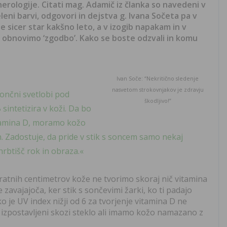
rologije. Citati mag. Adamič iz članka so navedeni v
eleni barvi, odgovori in dejstva g. Ivana Sočeta pa v
e sicer star kakšno leto, a v izogib napakam in v
eč obnovimo ‘zgodbo’. Kako se boste odzvali in komu
Ivan Soče: “Nekritično sledenje
nasvetom strokovnjakov je zdravju
ončni svetlobi pod
škodljivo!”
sintetizira v koži. Da bo
itamina D, moramo kožo
n. Zadostuje, da pride v stik s soncem samo nekaj
rbtišč rok in obraza.«
ratnih centimetrov kože ne tvorimo skoraj nič vitamina
e zavajajoča, ker stik s sončevimi žarki, ko ti padajo
je UV index nižji od 6 za tvorjenje vitamina D ne
izpostavljeni skozi steklo ali imamo kožo namazano z