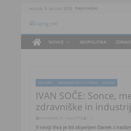
Skip
Najnovejše:
nedelja, 9. avgusta 2026
to
content
NOVICE
GEOPOLITIKA
ZDRAVJ
KOLUMNE
RAZBIJANJE MITOV O HRANI
ZDRAVJE
IVAN SOČE: Sonce, me
zdravniške in industri
ponedeljek, 21. maja 2018
C. T.
V reviji Viva je bil objavljen članek z nasl