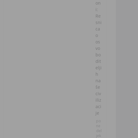
on
i:
Re
sni
ca
o
os
vo
bo
dit
elji
h
na
še
civ
iliz
aci
je
po
ne
del
jek