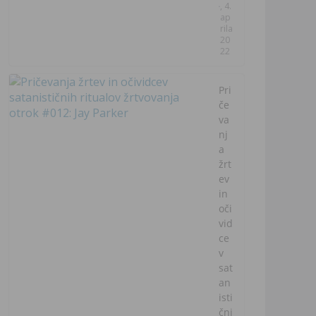
, 4.
ap
rila
20
22
Pri
če
va
nj
a
žrt
ev
in
oči
vid
ce
v
sat
an
isti
čni