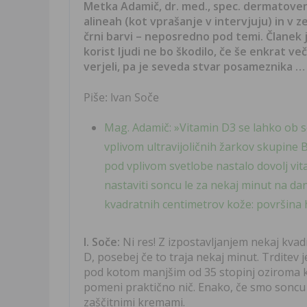
Metka Adamič, dr. med., spec. dermatovene
alineah (kot vprašanje v intervjuju) in v z
črni barvi – neposredno pod temi. Članek j
korist ljudi ne bo škodilo, če še enkrat v
verjeli, pa je seveda stvar posameznika …
Piše: Ivan Soče
Mag. Adamič: »Vitamin D3 se lahko ob s
vplivom ultravijoličnih žarkov skupine B 
pod vplivom svetlobe nastalo dovolj v
nastaviti soncu le za nekaj minut na da
kvadratnih centimetrov kože: površina h
I. Soče:
Ni res! Z izpostavljanjem nekaj kvad
D, posebej če to traja nekaj minut. Trditev j
pod kotom manjšim od 35 stopinj oziroma ko 
pomeni praktično nič. Enako, če smo soncu 
zaščitnimi kremami.