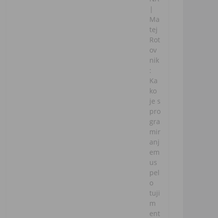
|
Ma
tej
Rot
ov
nik
:
Ka
ko
je s
pro
gra
mir
anj
em
us
pel
o
tuji
m
ent