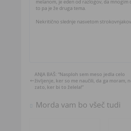
melanom, je eden od razlogov, da mnogim od
to pa je že druga tema.
Nekritično slednje nasvetom strokovnjakov j
ANJA BAŠ: “Nasploh sem meso jedla celo
življenje, ker so me naučili, da ga moram, 
zato, ker bi to želela!”
Morda vam bo všeč tudi