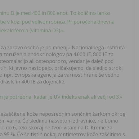
nu D je med 400 in 800 enot. To količino lahko
rbe v koži pod vplivom sonca. Priporočena dnevna
ekalciferola (vitamina D3).«
 za zdravo osebo je po mnenju Nacionalnega inštituta
a združenja endokrinologov pa 4.000 IE. 800 IE za
teomalacijo ali osteoporozo, vendar je daleč pod
ih, ki javno nastopajo, pričakujemo, da sledijo stroki
o npr. Evropska agencija za varnost hrane še vedno
rasle in 400 IE za dojenčke.
je potrebna, kadar je UV indeks enak ali večji od 3.«
v nezaščitene kože neposrednim sončnim žarkom okrog
ovsem varna. Če sledimo nasvetom zdravnice, ne bomo
celo do 6, telo skoraj ne tvori vitamina D. Kreme za
 95 %. Če še tistih nekaj centimetrov kože zaščitimo s