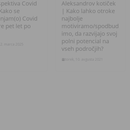
spektiva Covid
Aleksandrov kotiček
 Kako se
| Kako lahko otroke
njam(o) Covid
najbolje
e pet let po
motiviramo/spodbud
imo, da razvijajo svoj
polni potencial na
12. marca 2025
vseh področjih?
torek, 10. avgusta 2021