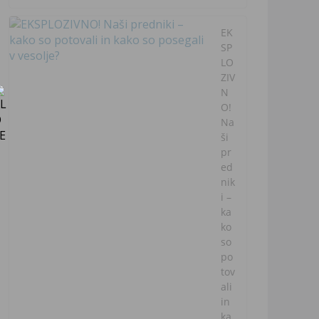
EK
SP
LO
ZIV
N
O!
Na
ši
pr
ed
nik
i –
ka
ko
so
po
tov
ali
in
ka