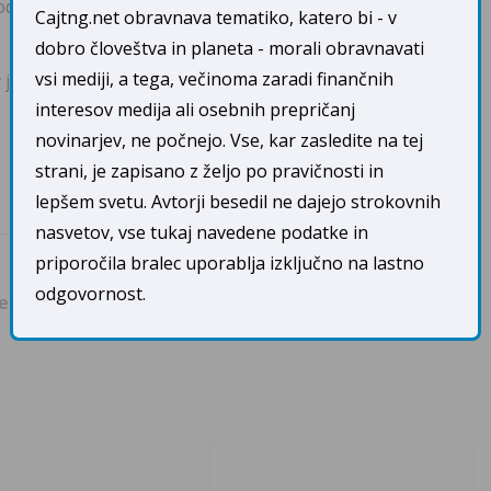
raslim in otrokom tudi poleti primanjkuje vitamina D,
Cajtng.net obravnava tematiko, katero bi - v
dobro človeštva in planeta - morali obravnavati
vsi mediji, a tega, večinoma zaradi finančnih
e zdravju škodljivo!
interesov medija ali osebnih prepričanj
novinarjev, ne počnejo. Vse, kar zasledite na tej
strani, je zapisano z željo po pravičnosti in
lepšem svetu. Avtorji besedil ne dajejo strokovnih
nasvetov, vse tukaj navedene podatke in
priporočila bralec uporablja izključno na lastno
DAMJAN LIKAR: “Glas za veganstvo je tako glas
odgovornost.
ne
razuma, kot glas srca. Za glasom razuma stoji
tisoče in tisoče raziskav …”