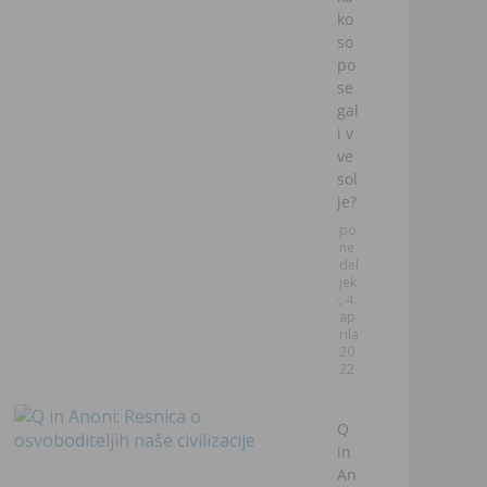
ko
so
po
se
gal
i v
ve
sol
je?
po
ne
del
jek
, 4.
ap
rila
20
22
Q
in
An