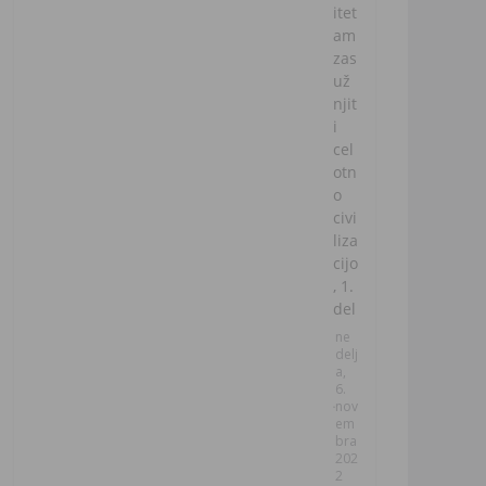
itet
am
zas
už
njit
i
cel
otn
o
civi
liza
cijo
, 1.
del
ne
delj
a,
6.
nov
em
bra
202
2